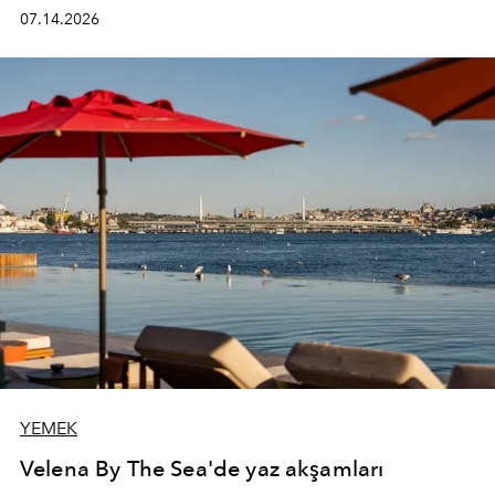
kadının hayatındaki değişimleri gözlemlemek ve bu
07.14.2026
değişimi işlevsellik, zarafet ve yüksek zanaatkarlıkla
(savoir-faire) buluşan parçalara dönüştürmek.
YEMEK
Velena By The Sea'de yaz akşamları