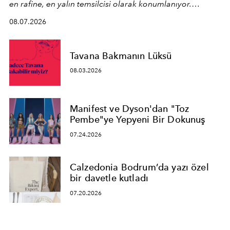
en rafine, en yalın temsilcisi olarak konumlanıyor.
Kusursuz malzeme kalitesini yüksek zanaatkarlıkla
08.07.2026
birleştiren marka; modern mimarinin sınırlarını zorlayan
en yeni seçkisiyle bu imza felsefesini mekanlara taşıyor.
Tavana Bakmanın Lüksü
08.03.2026
Manifest ve Dyson'dan "Toz
Pembe"ye Yepyeni Bir Dokunuş
07.24.2026
Calzedonia Bodrum’da yazı özel
bir davetle kutladı
07.20.2026