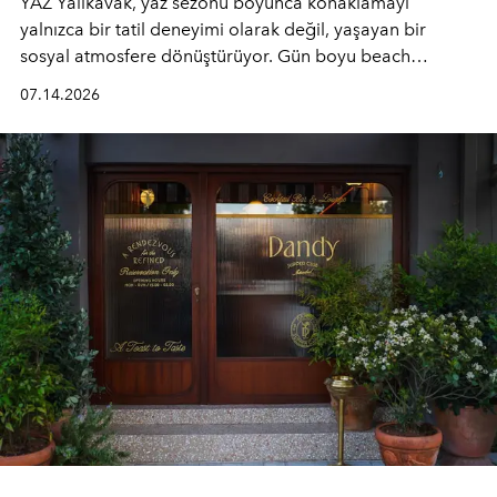
YAZ Yalıkavak, yaz sezonu boyunca konaklamayı
yalnızca bir tatil deneyimi olarak değil, yaşayan bir
sosyal atmosfere dönüştürüyor. Gün boyu beach
alanında DJ performansları ve canlı müzik eşliğinde
07.14.2026
Ege’nin ritmi hissedilirken, akşamları ise Anadolu
mutfağını modern dokunuşlarla müzikle buluşturan
tematik gastronomi geceleri misafirlerle buluşuyor.
Paylaşıma, lezzete ve müziğe odaklanan bu özel
akşamlar, YAZ’ın sade lüks anlayışını gün batımından
geceye taşıyarak her hafta farklı bir deneyim sunuyor.