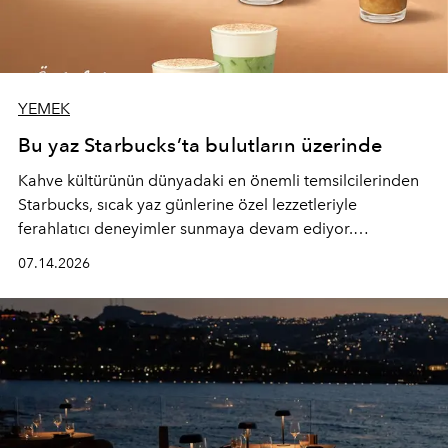
YEMEK
Bu yaz Starbucks’ta bulutların üzerinde
Kahve kültürünün dünyadaki en önemli temsilcilerinden
Starbucks, sıcak yaz günlerine özel lezzetleriyle
ferahlatıcı deneyimler sunmaya devam ediyor.
Starbucks’ın yenilenen yaz menüsüne geçtiğimiz yılın
07.14.2026
favori lezzetlerinden Tiramisu Ailesi geri dönerken,
yepyeni Cloud Frappuccino® Blended Beverage çeşitleri
ve yiyecek alternatifleri yazın keyfine lezzet katıyor.