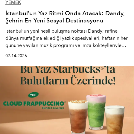
YEMEK
İstanbul’un Yaz Ritmi Onda Atacak: Dandy,
Şehrin En Yeni Sosyal Destinasyonu
İstanbul’un yeni nesil buluşma noktası
Dandy
; rafine
dünya mutfağına eklediği yazlık spesiyalleri, haftanın her
gününe yayılan müzik programı ve imza kokteylleriyle
yaz akşamlarını stil sahibi bir şehir ritüeline
07.14.2026
dönüştürüyor. Şehrin kozmopolit enerjisini "zahmetsiz
lüks" anlayışıyla buluşturan mekan; gurme lezzetleri, iyi
müziği ve açık havadaki özel puro alanını tek bir çatı
altında sunuyor.