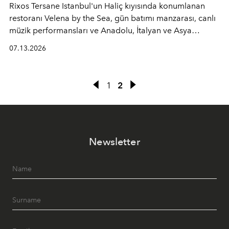
Rixos Tersane Istanbul'un Haliç kıyısında konumlanan
restoranı
Velena by the Sea
, gün batımı manzarası, canlı
müzik performansları ve Anadolu, İtalyan ve Asya
mutfaklarından ilham alan lezzetleriyle yaz boyunca
07.13.2026
İstanbul'un en özel buluşma noktalarından biri olmaya
devam ediyor.
1
2
Newsletter