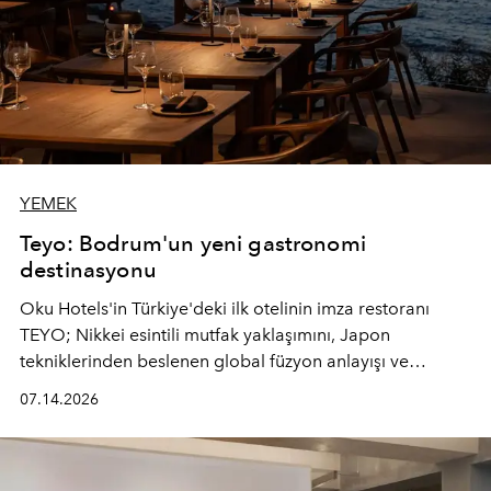
YEMEK
Teyo: Bodrum'un yeni gastronomi
destinasyonu
Oku Hotels'in Türkiye'deki ilk otelinin imza restoranı
TEYO; Nikkei esintili mutfak yaklaşımını, Japon
tekniklerinden beslenen global füzyon anlayışı ve
Ege'nin mevsimsel ürünleriyle buluşturarak çok duyulu
07.14.2026
bir gastronomi deneyimi sunuyor.