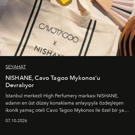
SEYAHAT
NISHANE, Cavo Tagoo Mykonos’u
Devralıyor
İstanbul merkezli High Perfumery markası NISHANE,
adanın en üst düzey konaklama anlayışıyla özdeşleşen
ikonik yamaç oteli Cavo Tagoo Mykonos ile özel bir yaz
iş birliğini hayata geçirdi. 25 Haziran 2026 itibarıyla
07.10.2026
başlayan bu özel aktivasyon, NISHANE’nin koku evrenini
Akdeniz’in en prestijli destinasyonlarından biriyle