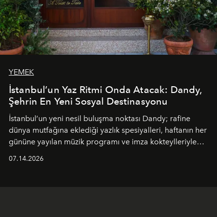
YEMEK
İstanbul’un Yaz Ritmi Onda Atacak: Dandy,
Şehrin En Yeni Sosyal Destinasyonu
İstanbul’un yeni nesil buluşma noktası
Dandy
; rafine
dünya mutfağına eklediği yazlık spesiyalleri, haftanın her
gününe yayılan müzik programı ve imza kokteylleriyle
yaz akşamlarını stil sahibi bir şehir ritüeline
07.14.2026
dönüştürüyor. Şehrin kozmopolit enerjisini "zahmetsiz
lüks" anlayışıyla buluşturan mekan; gurme lezzetleri, iyi
müziği ve açık havadaki özel puro alanını tek bir çatı
altında sunuyor.