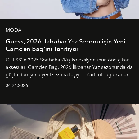
MODA
Guess, 2026 İlkbahar-Yaz Sezonu için Yeni
Camden Bag’ini Tanıtıyor
GUESS’in 2025 Sonbahar/Kış koleksiyonunun öne çıkan
aksesuarı Camden Bag, 2026 İlkbahar-Yaz sezonunda da
güçlü duruşunu yeni sezona taşıyor. Zarif olduğu kadar
güçlü ve özgüvenli kadınlar için tasarlanan Camden Bag,
04.24.2026
cazibenin, özgünlüğün ve modern bohem tavrın güçlü
bir ifadesi olarak öne çıkıyor.