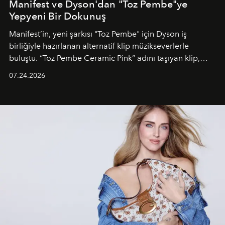
Manifest ve Dyson'dan "Toz Pembe"ye
Yepyeni Bir Dokunuş
Manifest’in, yeni şarkısı "Toz Pembe" için Dyson iş
birliğiyle hazırlanan alternatif klip müzikseverlerle
buluştu. “Toz Pembe Ceramic Pink” adını taşıyan klip,
grubun enerjisini yansıtan renkli atmosferi, hareketli
07.24.2026
dans koreografileri ve güçlü stil dünyasıyla dikkat
çekerken, saç tasarımları da görsel anlatımın en önemli
unsurlarından biri olarak öne çıkıyor.