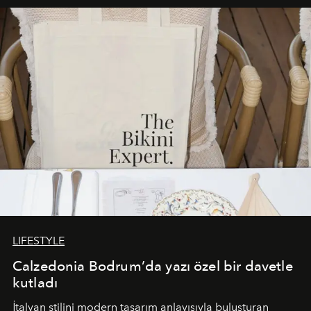
buluşturarak markanın Cavo Tagoo’daki varlığını
sürükleyici ve mevsime özel bir deneyime dönüştürüyor.
LIFESTYLE
Calzedonia Bodrum’da yazı özel bir davetle
kutladı
İtalyan stilini modern tasarım anlayışıyla buluşturan