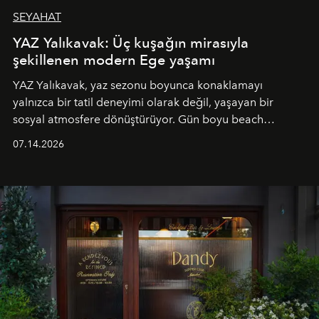
SEYAHAT
YAZ Yalıkavak: Üç kuşağın mirasıyla
şekillenen modern Ege yaşamı
YAZ Yalıkavak, yaz sezonu boyunca konaklamayı
yalnızca bir tatil deneyimi olarak değil, yaşayan bir
sosyal atmosfere dönüştürüyor. Gün boyu beach
alanında DJ performansları ve canlı müzik eşliğinde
07.14.2026
Ege’nin ritmi hissedilirken, akşamları ise Anadolu
mutfağını modern dokunuşlarla müzikle buluşturan
tematik gastronomi geceleri misafirlerle buluşuyor.
Paylaşıma, lezzete ve müziğe odaklanan bu özel
akşamlar, YAZ’ın sade lüks anlayışını gün batımından
geceye taşıyarak her hafta farklı bir deneyim sunuyor.