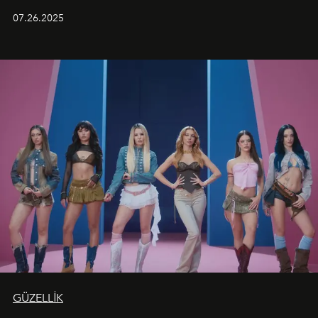
aynı atmosferde buluşturarak balayı çiftlerinden özel
07.26.2025
kutlamalar planlayan misafirlere benzersiz bir deneyim
vadediyor.
GÜZELLİK