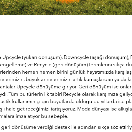
pcycle (yukarı dönüşüm), Downcycle (aşağı dönüşüm), P
ngelleme) ve Recycle (geri dönüşüm) terimlerini sıkça du
lerinden hemen hemen birini günlük hayatımızda karşılaşı
elerimizin, büyük annelerimizin artık kumaşlardan ya da kı
çantalar Upcycle dönüşüme giriyor. Geri dönüşüm ise onlarc
dı. Tüm bu türlerin ilk tabiri Recycle olarak karşımıza geli
astik kullanımın çılgın boyutlarda olduğu bu yıllarda ise plas
şlı hale getireceğimizi tartışıyoruz. Moda dünyası ise alkış
şmalara imza atıyor bu sebeple.
geri dönüşüme verdiği destek ile adından sıkça söz ettiriy