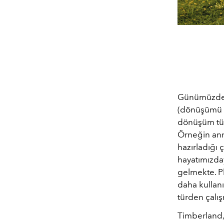
Günümüzde U
(dönüşümü e
dönüşüm tür
Örneğin ann
hazırladığı 
hayatımızday
gelmekte. Pl
daha kullanı
türden çalı
Timberland, 