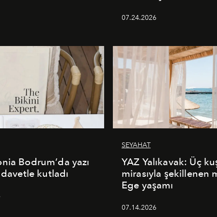
5
07.24.2026
SEYAHAT
onia Bodrum’da yazı
YAZ Yalıkavak: Üç ku
 davetle kutladı
mirasıyla şekillenen
Ege yaşamı
6
07.14.2026