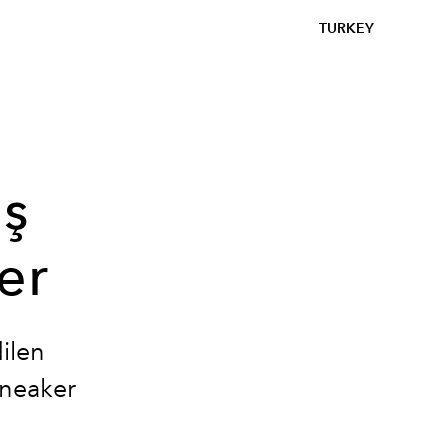
TURKEY
ş
er
ilen
sneaker