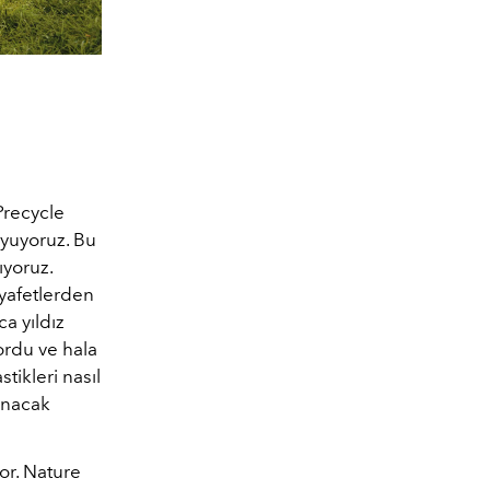
recycle
yuyoruz. Bu
yoruz.
yafetlerden
a yıldız
yordu ve hala
tikleri nasıl
lanacak
or. Nature