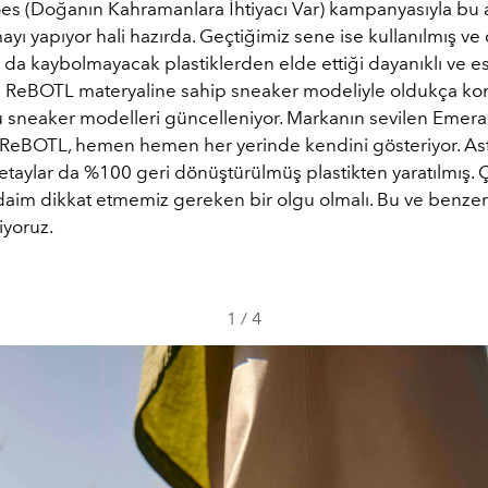
s (Doğanın Kahramanlara İhtiyacı Var) kampanyasıyla bu 
ayı yapıyor hali hazırda. Geçtiğimiz sene ise kullanılmış ve
ca da kaybolmayacak plastiklerden elde ettiği dayanıklı ve es
mış ReBOTL materyaline sahip sneaker modeliyle oldukça k
 sneaker modelleri güncelleniyor. Markanın sevilen Emera
ReBOTL, hemen hemen her yerinde kendini gösteriyor. Ast
etaylar da %100 geri dönüştürülmüş plastikten yaratılmış.
daim dikkat etmemiz gereken bir olgu olmalı. Bu ve benzeri
iyoruz.
1
/
4