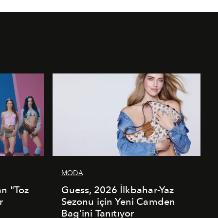
MODA
an "Toz
Guess, 2026 İlkbahar-Yaz
r
Sezonu için Yeni Camden
Bag’ini Tanıtıyor