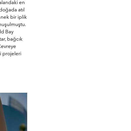
alandaki en
 doğada atıl
nek bir iplik
onuşulmuştu.
ld Bay
ar, bağcık
 Çevreye
 projeleri