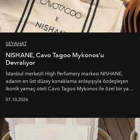
SEYAHAT
NISHANE, Cavo Tagoo Mykonos’u
Devralıyor
İstanbul merkezli High Perfumery markası NISHANE,
adanın en üst düzey konaklama anlayışıyla özdeşleşen
ikonik yamaç oteli Cavo Tagoo Mykonos ile özel bir yaz
iş birliğini hayata geçirdi. 25 Haziran 2026 itibarıyla
07.10.2026
başlayan bu özel aktivasyon, NISHANE’nin koku evrenini
Akdeniz’in en prestijli destinasyonlarından biriyle
buluşturarak markanın Cavo Tagoo’daki varlığını
sürükleyici ve mevsime özel bir deneyime dönüştürüyor.