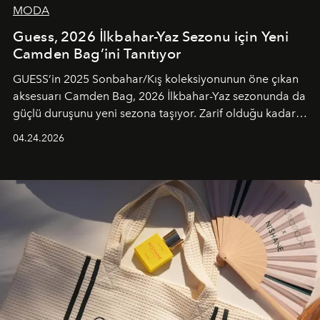
MODA
Guess, 2026 İlkbahar-Yaz Sezonu için Yeni
Camden Bag’ini Tanıtıyor
GUESS’in 2025 Sonbahar/Kış koleksiyonunun öne çıkan
aksesuarı Camden Bag, 2026 İlkbahar-Yaz sezonunda da
güçlü duruşunu yeni sezona taşıyor. Zarif olduğu kadar
güçlü ve özgüvenli kadınlar için tasarlanan Camden Bag,
04.24.2026
cazibenin, özgünlüğün ve modern bohem tavrın güçlü
bir ifadesi olarak öne çıkıyor.