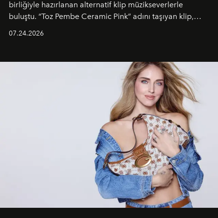
birliğiyle hazırlanan alternatif klip müzikseverlerle
buluştu. “Toz Pembe Ceramic Pink” adını taşıyan klip,
grubun enerjisini yansıtan renkli atmosferi, hareketli
07.24.2026
dans koreografileri ve güçlü stil dünyasıyla dikkat
çekerken, saç tasarımları da görsel anlatımın en önemli
unsurlarından biri olarak öne çıkıyor.