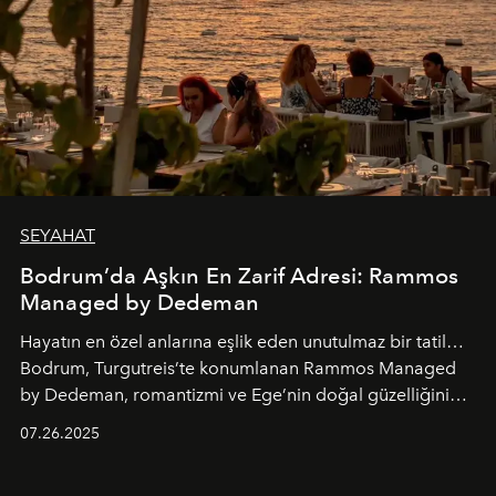
SEYAHAT
Bodrum’da Aşkın En Zarif Adresi: Rammos
Managed by Dedeman
Hayatın en özel anlarına eşlik eden unutulmaz bir tatil…
Bodrum, Turgutreis’te konumlanan Rammos Managed
by Dedeman, romantizmi ve Ege’nin doğal güzelliğini
aynı atmosferde buluşturarak balayı çiftlerinden özel
07.26.2025
kutlamalar planlayan misafirlere benzersiz bir deneyim
vadediyor.