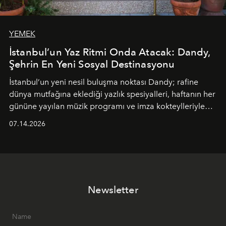
YEMEK
İstanbul’un Yaz Ritmi Onda Atacak: Dandy,
Şehrin En Yeni Sosyal Destinasyonu
İstanbul’un yeni nesil buluşma noktası
Dandy
; rafine
dünya mutfağına eklediği yazlık spesiyalleri, haftanın her
gününe yayılan müzik programı ve imza kokteylleriyle
yaz akşamlarını stil sahibi bir şehir ritüeline
07.14.2026
dönüştürüyor. Şehrin kozmopolit enerjisini "zahmetsiz
lüks" anlayışıyla buluşturan mekan; gurme lezzetleri, iyi
müziği ve açık havadaki özel puro alanını tek bir çatı
altında sunuyor.
Newsletter