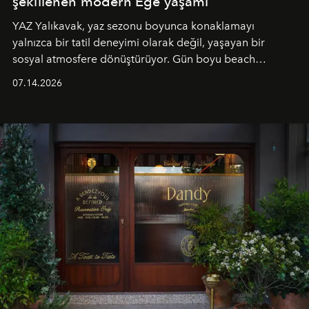
şekillenen modern Ege yaşamı
YAZ Yalıkavak, yaz sezonu boyunca konaklamayı
yalnızca bir tatil deneyimi olarak değil, yaşayan bir
sosyal atmosfere dönüştürüyor. Gün boyu beach
alanında DJ performansları ve canlı müzik eşliğinde
07.14.2026
Ege’nin ritmi hissedilirken, akşamları ise Anadolu
mutfağını modern dokunuşlarla müzikle buluşturan
tematik gastronomi geceleri misafirlerle buluşuyor.
Paylaşıma, lezzete ve müziğe odaklanan bu özel
akşamlar, YAZ’ın sade lüks anlayışını gün batımından
geceye taşıyarak her hafta farklı bir deneyim sunuyor.