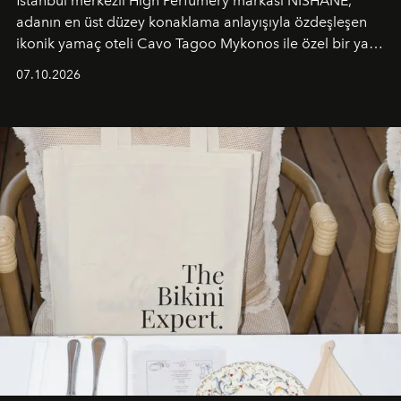
İstanbul merkezli High Perfumery markası NISHANE,
adanın en üst düzey konaklama anlayışıyla özdeşleşen
ikonik yamaç oteli Cavo Tagoo Mykonos ile özel bir yaz
iş birliğini hayata geçirdi. 25 Haziran 2026 itibarıyla
07.10.2026
başlayan bu özel aktivasyon, NISHANE’nin koku evrenini
Akdeniz’in en prestijli destinasyonlarından biriyle
buluşturarak markanın Cavo Tagoo’daki varlığını
sürükleyici ve mevsime özel bir deneyime dönüştürüyor.