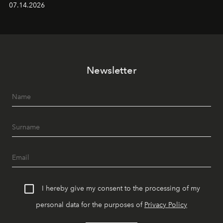
07.14.2026
dönüştürüyor. Şehrin kozmopolit enerjisini "zahmetsiz
lüks" anlayışıyla buluşturan mekan; gurme lezzetleri, iyi
müziği ve açık havadaki özel puro alanını tek bir çatı
altında sunuyor.
Newsletter
I hereby give my consent to the processing of my
personal data for the purposes of
Privacy Policy