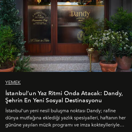
geceye taşıyarak her hafta farklı bir deneyim sunuyor.
YEMEK
İstanbul’un Yaz Ritmi Onda Atacak: Dandy,
Şehrin En Yeni Sosyal Destinasyonu
İstanbul’un yeni nesil buluşma noktası
Dandy
; rafine
dünya mutfağına eklediği yazlık spesiyalleri, haftanın her
gününe yayılan müzik programı ve imza kokteylleriyle
yaz akşamlarını stil sahibi bir şehir ritüeline