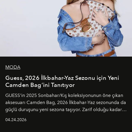
MODA
Guess, 2026 İlkbahar-Yaz Sezonu için Yeni
Camden Bag’ini Tanıtıyor
GUESS’in 2025 Sonbahar/Kış koleksiyonunun öne çıkan
aksesuarı Camden Bag, 2026 İlkbahar-Yaz sezonunda da
güçlü duruşunu yeni sezona taşıyor. Zarif olduğu kadar
güçlü ve özgüvenli kadınlar için tasarlanan Camden Bag,
04.24.2026
cazibenin, özgünlüğün ve modern bohem tavrın güçlü
bir ifadesi olarak öne çıkıyor.