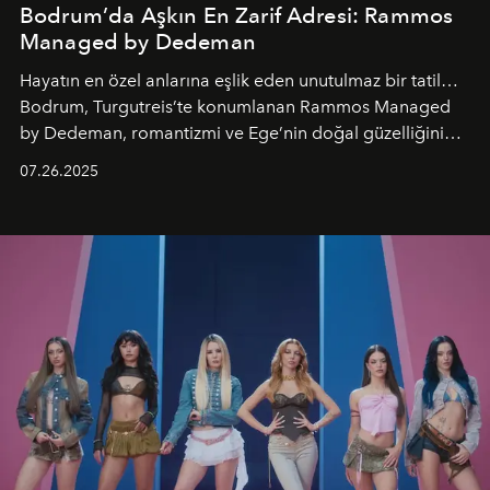
Bodrum’da Aşkın En Zarif Adresi: Rammos
Managed by Dedeman
Hayatın en özel anlarına eşlik eden unutulmaz bir tatil…
Bodrum, Turgutreis’te konumlanan Rammos Managed
by Dedeman, romantizmi ve Ege’nin doğal güzelliğini
aynı atmosferde buluşturarak balayı çiftlerinden özel
07.26.2025
kutlamalar planlayan misafirlere benzersiz bir deneyim
vadediyor.