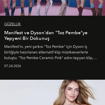
GÜZELLİK
Manifest ve Dyson'dan "Toz Pembe"ye
Yepyeni Bir Dokunuş
Manifest’in, yeni şarkısı "Toz Pembe" için Dyson iş
birliğiyle hazırlanan alternatif klip müzikseverlerle
buluştu. “Toz Pembe Ceramic Pink” adını taşıyan klip,
grubun enerjisini yansıtan renkli atmosferi, hareketli
07.24.2026
dans koreografileri ve güçlü stil dünyasıyla dikkat
çekerken, saç tasarımları da görsel anlatımın en önemli
unsurlarından biri olarak öne çıkıyor.