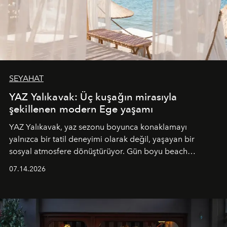
SEYAHAT
YAZ Yalıkavak: Üç kuşağın mirasıyla
şekillenen modern Ege yaşamı
YAZ Yalıkavak, yaz sezonu boyunca konaklamayı
yalnızca bir tatil deneyimi olarak değil, yaşayan bir
sosyal atmosfere dönüştürüyor. Gün boyu beach
alanında DJ performansları ve canlı müzik eşliğinde
07.14.2026
Ege’nin ritmi hissedilirken, akşamları ise Anadolu
mutfağını modern dokunuşlarla müzikle buluşturan
tematik gastronomi geceleri misafirlerle buluşuyor.
Paylaşıma, lezzete ve müziğe odaklanan bu özel
akşamlar, YAZ’ın sade lüks anlayışını gün batımından