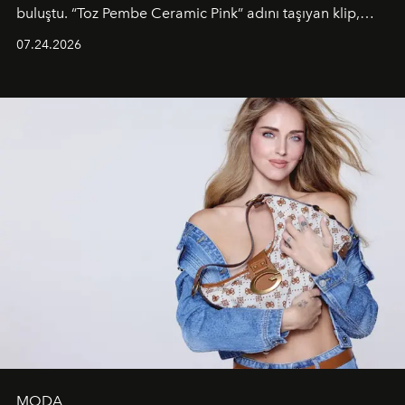
buluştu. “Toz Pembe Ceramic Pink” adını taşıyan klip,
grubun enerjisini yansıtan renkli atmosferi, hareketli
07.24.2026
dans koreografileri ve güçlü stil dünyasıyla dikkat
çekerken, saç tasarımları da görsel anlatımın en önemli
unsurlarından biri olarak öne çıkıyor.
MODA