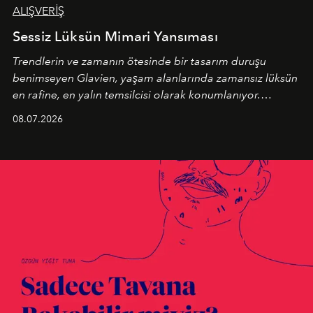
ALIŞVERİŞ
Sessiz Lüksün Mimari Yansıması
Trendlerin ve zamanın ötesinde bir tasarım duruşu
benimseyen
Glavien,
yaşam alanlarında zamansız lüksün
en rafine, en yalın temsilcisi olarak konumlanıyor.
Kusursuz malzeme kalitesini yüksek zanaatkarlıkla
08.07.2026
birleştiren marka; modern mimarinin sınırlarını zorlayan
en yeni seçkisiyle bu imza felsefesini mekanlara taşıyor.