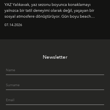
YAZ Yalıkavak, yaz sezonu boyunca konaklamayı
yalnızca bir tatil deneyimi olarak değil, yaşayan bir
sosyal atmosfere dönüştürüyor. Gün boyu beach
alanında DJ performansları ve canlı müzik eşliğinde
07.14.2026
Ege’nin ritmi hissedilirken, akşamları ise Anadolu
mutfağını modern dokunuşlarla müzikle buluşturan
tematik gastronomi geceleri misafirlerle buluşuyor.
Paylaşıma, lezzete ve müziğe odaklanan bu özel
akşamlar, YAZ’ın sade lüks anlayışını gün batımından
Newsletter
geceye taşıyarak her hafta farklı bir deneyim sunuyor.