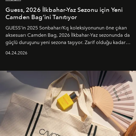
Guess, 2026 İlkbahar-Yaz Sezonu için Yeni
Camden Bag’ini Tanıtıyor
GUESS’in 2025 Sonbahar/Kış koleksiyonunun öne çıkan
aksesuarı Camden Bag, 2026 İlkbahar-Yaz sezonunda da
güçlü duruşunu yeni sezona taşıyor. Zarif olduğu kadar
güçlü ve özgüvenli kadınlar için tasarlanan Camden Bag,
04.24.2026
cazibenin, özgünlüğün ve modern bohem tavrın güçlü
bir ifadesi olarak öne çıkıyor.