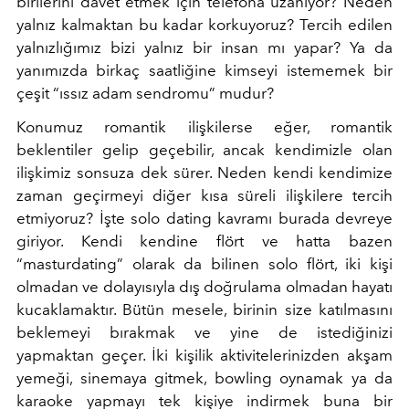
birilerini davet etmek için telefona uzanıyor? Neden
yalnız kalmaktan bu kadar korkuyoruz? Tercih edilen
yalnızlığımız bizi yalnız bir insan mı yapar? Ya da
yanımızda birkaç saatliğine kimseyi istememek bir
çeşit “ıssız adam sendromu” mudur?
Konumuz romantik ilişkilerse eğer, romantik
beklentiler gelip geçebilir, ancak kendimizle olan
ilişkimiz sonsuza dek sürer. Neden kendi kendimize
zaman geçirmeyi diğer kısa süreli ilişkilere tercih
etmiyoruz? İşte solo dating kavramı burada devreye
giriyor. Kendi kendine flört ve hatta bazen
“masturdating” olarak da bilinen solo flört, iki kişi
olmadan ve dolayısıyla dış doğrulama olmadan hayatı
kucaklamaktır. Bütün mesele, birinin size katılmasını
beklemeyi bırakmak ve yine de istediğinizi
yapmaktan geçer. İki kişilik aktivitelerinizden akşam
yemeği, sinemaya gitmek, bowling oynamak ya da
karaoke yapmayı tek kişiye indirmek buna bir