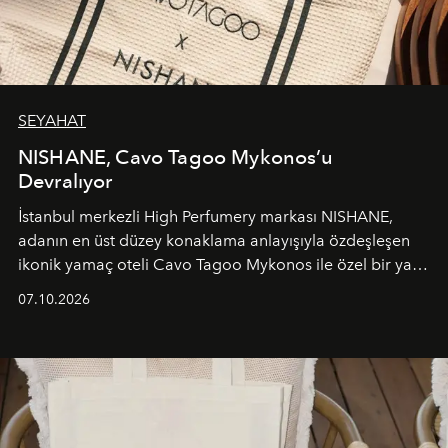
SEYAHAT
NISHANE, Cavo Tagoo Mykonos’u
Devralıyor
İstanbul merkezli High Perfumery markası NISHANE,
adanın en üst düzey konaklama anlayışıyla özdeşleşen
ikonik yamaç oteli Cavo Tagoo Mykonos ile özel bir yaz
iş birliğini hayata geçirdi. 25 Haziran 2026 itibarıyla
07.10.2026
başlayan bu özel aktivasyon, NISHANE’nin koku evrenini
Akdeniz’in en prestijli destinasyonlarından biriyle
buluşturarak markanın Cavo Tagoo’daki varlığını
sürükleyici ve mevsime özel bir deneyime dönüştürüyor.