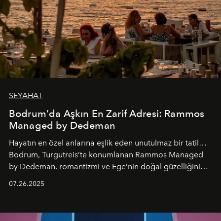
SEYAHAT
Bodrum’da Aşkın En Zarif Adresi: Rammos
Managed by Dedeman
Hayatın en özel anlarına eşlik eden unutulmaz bir tatil…
Bodrum, Turgutreis’te konumlanan Rammos Managed
by Dedeman, romantizmi ve Ege’nin doğal güzelliğini
aynı atmosferde buluşturarak balayı çiftlerinden özel
07.26.2025
kutlamalar planlayan misafirlere benzersiz bir deneyim
vadediyor.