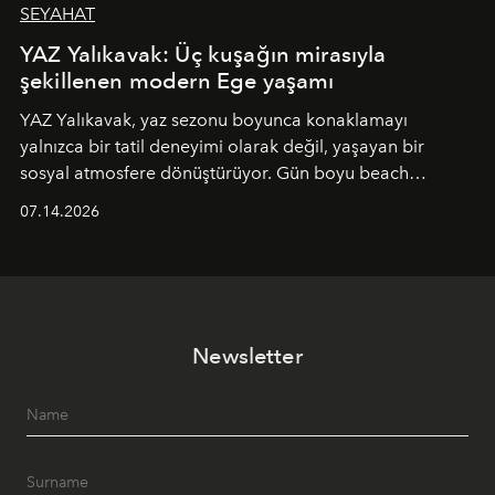
SEYAHAT
YAZ Yalıkavak: Üç kuşağın mirasıyla
şekillenen modern Ege yaşamı
YAZ Yalıkavak, yaz sezonu boyunca konaklamayı
yalnızca bir tatil deneyimi olarak değil, yaşayan bir
sosyal atmosfere dönüştürüyor. Gün boyu beach
alanında DJ performansları ve canlı müzik eşliğinde
07.14.2026
Ege’nin ritmi hissedilirken, akşamları ise Anadolu
mutfağını modern dokunuşlarla müzikle buluşturan
tematik gastronomi geceleri misafirlerle buluşuyor.
Paylaşıma, lezzete ve müziğe odaklanan bu özel
akşamlar, YAZ’ın sade lüks anlayışını gün batımından
Newsletter
geceye taşıyarak her hafta farklı bir deneyim sunuyor.