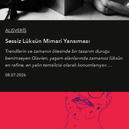
ALIŞVERİŞ
Sessiz Lüksün Mimari Yansıması
Trendlerin ve zamanın ötesinde bir tasarım duruşu
benimseyen
Glavien,
yaşam alanlarında zamansız lüksün
en rafine, en yalın temsilcisi olarak konumlanıyor.
Kusursuz malzeme kalitesini yüksek zanaatkarlıkla
08.07.2026
birleştiren marka; modern mimarinin sınırlarını zorlayan
en yeni seçkisiyle bu imza felsefesini mekanlara taşıyor.