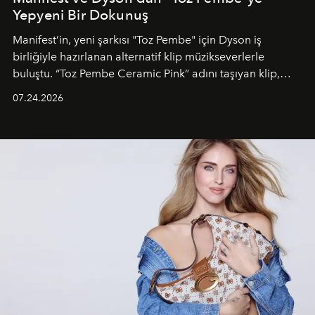
Yepyeni Bir Dokunuş
Manifest’in, yeni şarkısı "Toz Pembe" için Dyson iş
birliğiyle hazırlanan alternatif klip müzikseverlerle
buluştu. “Toz Pembe Ceramic Pink” adını taşıyan klip,
grubun enerjisini yansıtan renkli atmosferi, hareketli
07.24.2026
dans koreografileri ve güçlü stil dünyasıyla dikkat
çekerken, saç tasarımları da görsel anlatımın en önemli
unsurlarından biri olarak öne çıkıyor.