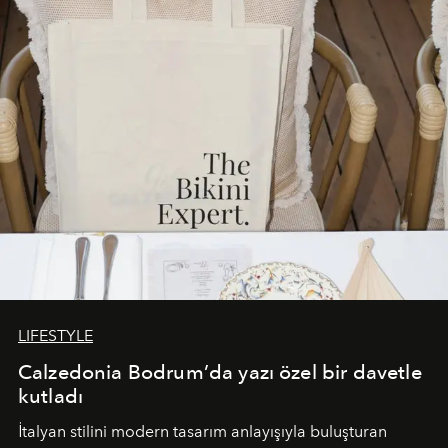
buluşturarak markanın Cavo Tagoo’daki varlığını
sürükleyici ve mevsime özel bir deneyime dönüştürüyor.
LIFESTYLE
Calzedonia Bodrum’da yazı özel bir davetle
kutladı
İtalyan stilini modern tasarım anlayışıyla buluşturan