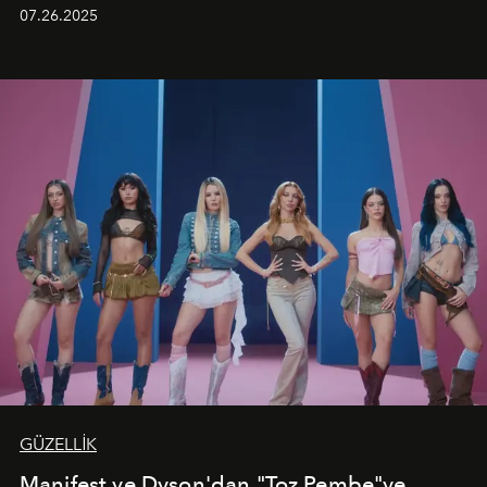
aynı atmosferde buluşturarak balayı çiftlerinden özel
07.26.2025
kutlamalar planlayan misafirlere benzersiz bir deneyim
vadediyor.
GÜZELLİK
Manifest ve Dyson'dan "Toz Pembe"ye