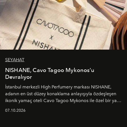
SEYAHAT
NISHANE, Cavo Tagoo Mykonos’u
Devralıyor
İstanbul merkezli High Perfumery markası NISHANE,
adanın en üst düzey konaklama anlayışıyla özdeşleşen
ikonik yamaç oteli Cavo Tagoo Mykonos ile özel bir yaz
iş birliğini hayata geçirdi. 25 Haziran 2026 itibarıyla
07.10.2026
başlayan bu özel aktivasyon, NISHANE’nin koku evrenini
Akdeniz’in en prestijli destinasyonlarından biriyle