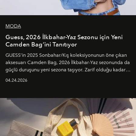
MODA
Guess, 2026 İlkbahar-Yaz Sezonu için Yeni
Camden Bag’ini Tanıtıyor
GUESS’in 2025 Sonbahar/Kış koleksiyonunun öne çıkan
aksesuarı Camden Bag, 2026 İlkbahar-Yaz sezonunda da
güçlü duruşunu yeni sezona taşıyor. Zarif olduğu kadar
güçlü ve özgüvenli kadınlar için tasarlanan Camden Bag,
04.24.2026
cazibenin, özgünlüğün ve modern bohem tavrın güçlü
bir ifadesi olarak öne çıkıyor.