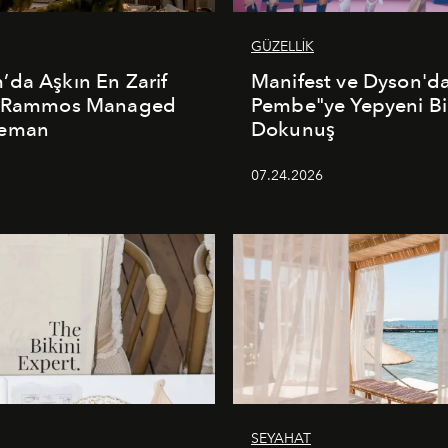
GÜZELLİK
da Aşkın En Zarif
Manifest ve Dyson'd
: Rammos Managed
Pembe"ye Yepyeni Bi
deman
Dokunuş
5
07.24.2026
SEYAHAT