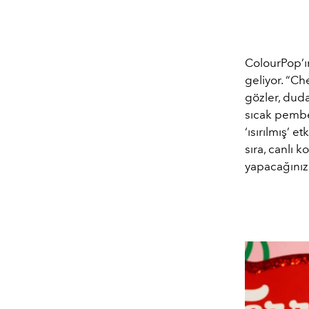
ColourPop’ın
geliyor. “Ch
gözler, dudak
sıcak pembe
‘ısırılmış’ e
sıra, canlı k
yapacağınız 