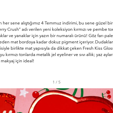
 her sene alıştığımız 4 Temmuz indirimi, bu sene güzel bir
erry Crush” adı verilen yeni koleksiyon kırmızı ve pembe to
lar ve yanaklar için yazın bir numaralı ürünü! Göz farı paleti, 
den mat bordoya kadar dokuz pigment içeriyor. Dudaklard
tkisiyle birlikte mat yapısıyla da dikkat çeken Fresh Kiss Glos
oyu kırmızı tonlarda metalik jel eyeliner ve sıvı allık; yaz ayla
makyaj için ideal!
1
/
5