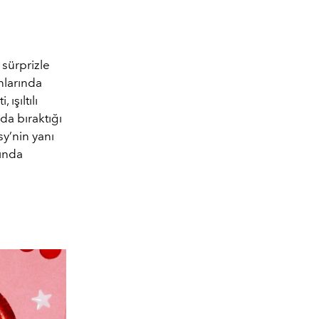
 sürprizle
nlarında
ışıltılı
a bıraktığı
sy’nin yanı
rında