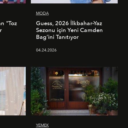
MODA
an "Toz
Guess, 2026 İlkbahar-Yaz
r
Sezonu için Yeni Camden
Bag’ini Tanıtıyor
04.24.2026
YEMEK