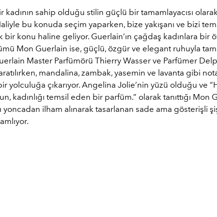
ir kadının sahip olduğu stilin güçlü bir tamamlayacısı olara
Haliyle bu konuda seçim yaparken, bize yakışanı ve bizi tem
k bir konu haline geliyor. Guerlain’ın çağdaş kadınlara bir ö
fümü Mon Guerlain ise, güçlü, özgür ve elegant ruhuyla tam
 Guerlain Master Parfümörü Thierry Wasser ve Parfümer Delp
aratılırken, mandalina, zambak, yasemin ve lavanta gibi nota
r yolculuğa çıkarıyor. Angelina Jolie’nin yüzü olduğu ve “
un, kadınlığı temsil eden bir parfüm.” olarak tanıttığı Mon G
ı yoncadan ilham alınarak tasarlanan sade ama gösterişli şi
mlıyor.