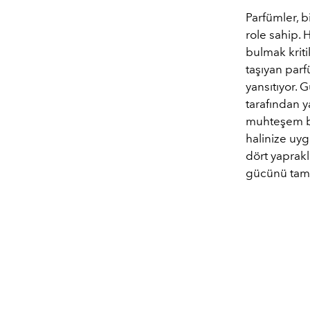
Parfümler, b
role sahip. 
bulmak kriti
taşıyan par
yansıtıyor.
tarafından y
muhteşem bi
halinize uyg
dört yaprakl
gücünü tama