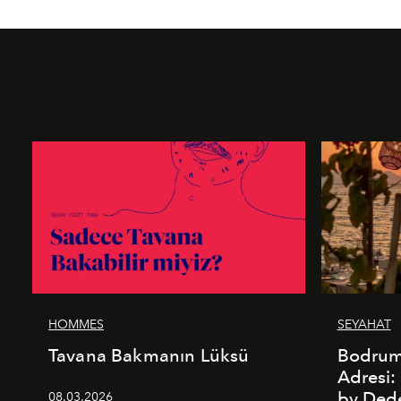
HOMMES
SEYAHAT
Tavana Bakmanın Lüksü
Bodrum’
Adresi
by De
08.03.2026