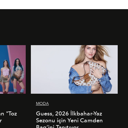
MODA
an "Toz
Guess, 2026 İlkbahar-Yaz
r
Sezonu için Yeni Camden
Bag’ini Tanıtıyor