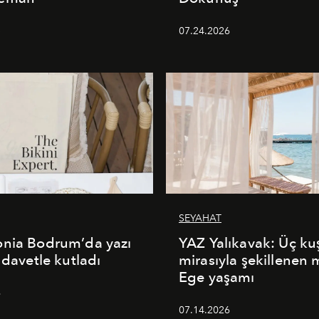
5
07.24.2026
SEYAHAT
onia Bodrum’da yazı
YAZ Yalıkavak: Üç ku
 davetle kutladı
mirasıyla şekillenen
Ege yaşamı
6
07.14.2026