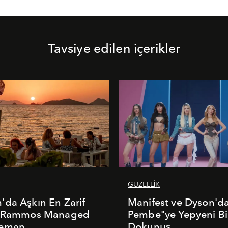
Tavsiye edilen içerikler
GÜZELLİK
da Aşkın En Zarif
Manifest ve Dyson'd
: Rammos Managed
Pembe"ye Yepyeni Bi
deman
Dokunuş