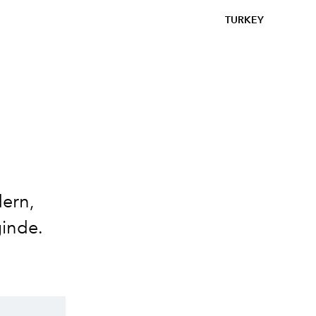
TURKEY
dern,
ğinde.