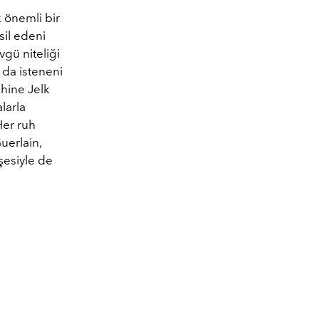
k önemli bir
sil edeni
vgü niteliği
 da isteneni
hine Jelk
larla
Her ruh
uerlain,
şesiyle de