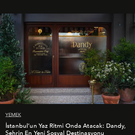
mutfağını modern dokunuşlarla müzikle buluşturan
tematik gastronomi geceleri misafirlerle buluşuyor.
Paylaşıma, lezzete ve müziğe odaklanan bu özel
akşamlar, YAZ’ın sade lüks anlayışını gün batımından
geceye taşıyarak her hafta farklı bir deneyim sunuyor.
YEMEK
İstanbul’un Yaz Ritmi Onda Atacak: Dandy,
Şehrin En Yeni Sosyal Destinasyonu