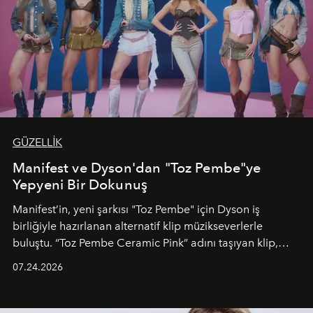
GÜZELLİK
Manifest ve Dyson'dan "Toz Pembe"ye
Yepyeni Bir Dokunuş
Manifest’in, yeni şarkısı "Toz Pembe" için Dyson iş
birliğiyle hazırlanan alternatif klip müzikseverlerle
buluştu. “Toz Pembe Ceramic Pink” adını taşıyan klip,
grubun enerjisini yansıtan renkli atmosferi, hareketli
07.24.2026
dans koreografileri ve güçlü stil dünyasıyla dikkat
çekerken, saç tasarımları da görsel anlatımın en önemli
unsurlarından biri olarak öne çıkıyor.