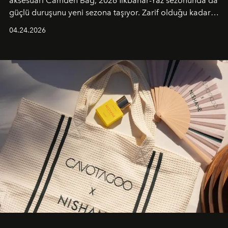
aksesuarı Camden Bag, 2026 İlkbahar-Yaz sezonunda da
güçlü duruşunu yeni sezona taşıyor. Zarif olduğu kadar
güçlü ve özgüvenli kadınlar için tasarlanan Camden Bag,
04.24.2026
cazibenin, özgünlüğün ve modern bohem tavrın güçlü
bir ifadesi olarak öne çıkıyor.