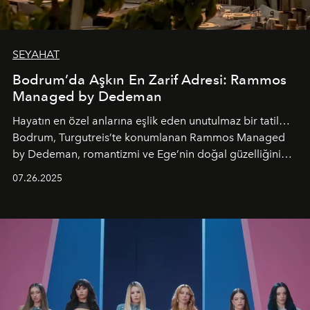
SEYAHAT
Bodrum’da Aşkın En Zarif Adresi: Rammos
Managed by Dedeman
Hayatın en özel anlarına eşlik eden unutulmaz bir tatil…
Bodrum, Turgutreis’te konumlanan Rammos Managed
by Dedeman, romantizmi ve Ege’nin doğal güzelliğini
aynı atmosferde buluşturarak balayı çiftlerinden özel
07.26.2025
kutlamalar planlayan misafirlere benzersiz bir deneyim
vadediyor.