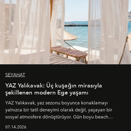
SEYAHAT
YAZ Yalıkavak: Üç kuşağın mirasıyla
şekillenen modern Ege yaşamı
YAZ Yalıkavak, yaz sezonu boyunca konaklamayı
yalnızca bir tatil deneyimi olarak değil, yaşayan bir
sosyal atmosfere dönüştürüyor. Gün boyu beach
alanında DJ performansları ve canlı müzik eşliğinde
07.14.2026
Ege’nin ritmi hissedilirken, akşamları ise Anadolu