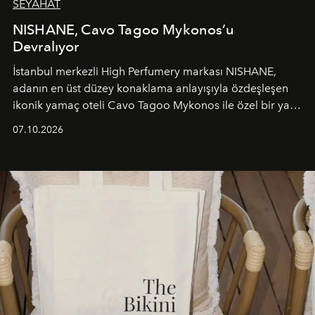
SEYAHAT
NISHANE, Cavo Tagoo Mykonos’u
Devralıyor
İstanbul merkezli High Perfumery markası NISHANE,
adanın en üst düzey konaklama anlayışıyla özdeşleşen
ikonik yamaç oteli Cavo Tagoo Mykonos ile özel bir yaz
iş birliğini hayata geçirdi. 25 Haziran 2026 itibarıyla
07.10.2026
başlayan bu özel aktivasyon, NISHANE’nin koku evrenini
Akdeniz’in en prestijli destinasyonlarından biriyle
buluşturarak markanın Cavo Tagoo’daki varlığını
sürükleyici ve mevsime özel bir deneyime dönüştürüyor.