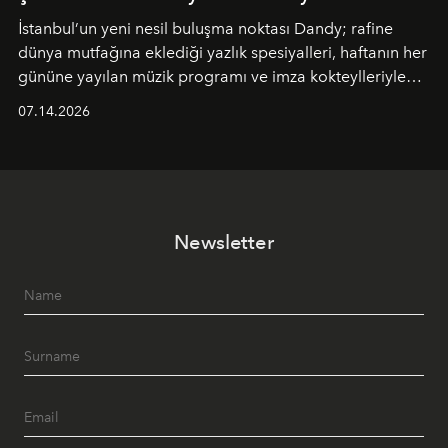
İstanbul’un yeni nesil buluşma noktası
Dandy
; rafine
dünya mutfağına eklediği yazlık spesiyalleri, haftanın her
gününe yayılan müzik programı ve imza kokteylleriyle
yaz akşamlarını stil sahibi bir şehir ritüeline
07.14.2026
dönüştürüyor. Şehrin kozmopolit enerjisini "zahmetsiz
lüks" anlayışıyla buluşturan mekan; gurme lezzetleri, iyi
müziği ve açık havadaki özel puro alanını tek bir çatı
altında sunuyor.
Newsletter