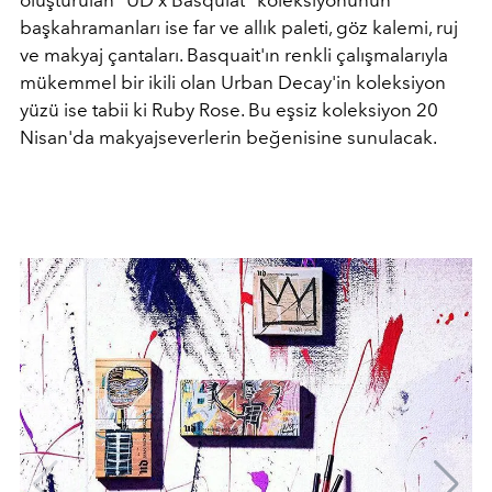
oluşturulan “UD x Basquiat” koleksiyonunun
başkahramanları ise far ve allık paleti, göz kalemi, ruj
ve makyaj çantaları. Basquait'ın renkli çalışmalarıyla
mükemmel bir ikili olan Urban Decay'in koleksiyon
yüzü ise tabii ki Ruby Rose. Bu eşsiz koleksiyon 20
Nisan'da makyajseverlerin beğenisine sunulacak.