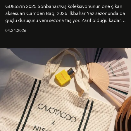
GUESS’in 2025 Sonbahar/Kış koleksiyonunun öne çıkan
aksesuarı Camden Bag, 2026 İlkbahar-Yaz sezonunda da
güçlü duruşunu yeni sezona taşıyor. Zarif olduğu kadar
güçlü ve özgüvenli kadınlar için tasarlanan Camden Bag,
04.24.2026
cazibenin, özgünlüğün ve modern bohem tavrın güçlü
bir ifadesi olarak öne çıkıyor.