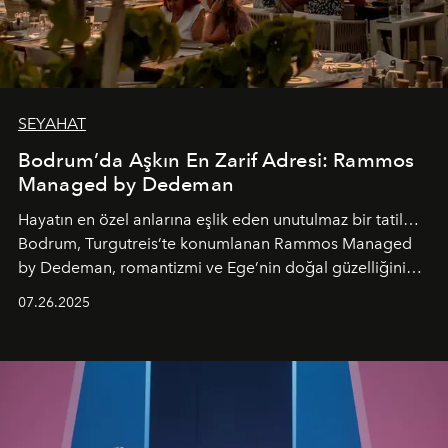
SEYAHAT
Bodrum’da Aşkın En Zarif Adresi: Rammos
Managed by Dedeman
Hayatın en özel anlarına eşlik eden unutulmaz bir tatil…
Bodrum, Turgutreis’te konumlanan Rammos Managed
by Dedeman, romantizmi ve Ege’nin doğal güzelliğini
aynı atmosferde buluşturarak balayı çiftlerinden özel
07.26.2025
kutlamalar planlayan misafirlere benzersiz bir deneyim
vadediyor.