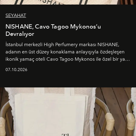
SEYAHAT
NISHANE, Cavo Tagoo Mykonos’u
Devralıyor
İstanbul merkezli High Perfumery markası NISHANE,
adanın en üst düzey konaklama anlayışıyla özdeşleşen
ikonik yamaç oteli Cavo Tagoo Mykonos ile özel bir yaz
iş birliğini hayata geçirdi. 25 Haziran 2026 itibarıyla
07.10.2026
başlayan bu özel aktivasyon, NISHANE’nin koku evrenini
Akdeniz’in en prestijli destinasyonlarından biriyle
buluşturarak markanın Cavo Tagoo’daki varlığını
sürükleyici ve mevsime özel bir deneyime dönüştürüyor.