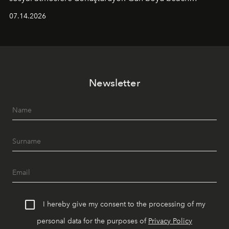
alanında DJ performansları ve canlı müzik eşliğinde
07.14.2026
Ege’nin ritmi hissedilirken, akşamları ise Anadolu
mutfağını modern dokunuşlarla müzikle buluşturan
tematik gastronomi geceleri misafirlerle buluşuyor.
Paylaşıma, lezzete ve müziğe odaklanan bu özel
akşamlar, YAZ’ın sade lüks anlayışını gün batımından
Newsletter
geceye taşıyarak her hafta farklı bir deneyim sunuyor.
I hereby give my consent to the processing of my
personal data for the purposes of
Privacy Policy