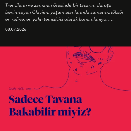
Trendlerin ve zamanın ötesinde bir tasarım duruşu
benimseyen
Glavien,
yaşam alanlarında zamansız lüksün
en rafine, en yalın temsilcisi olarak konumlanıyor.
Kusursuz malzeme kalitesini yüksek zanaatkarlıkla
08.07.2026
birleştiren marka; modern mimarinin sınırlarını zorlayan
en yeni seçkisiyle bu imza felsefesini mekanlara taşıyor.