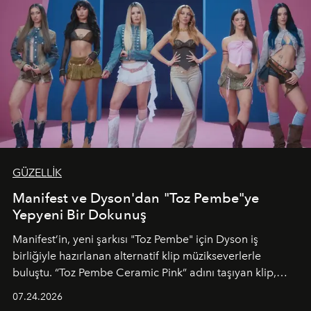
GÜZELLİK
Manifest ve Dyson'dan "Toz Pembe"ye
Yepyeni Bir Dokunuş
Manifest’in, yeni şarkısı "Toz Pembe" için Dyson iş
birliğiyle hazırlanan alternatif klip müzikseverlerle
buluştu. “Toz Pembe Ceramic Pink” adını taşıyan klip,
grubun enerjisini yansıtan renkli atmosferi, hareketli
07.24.2026
dans koreografileri ve güçlü stil dünyasıyla dikkat