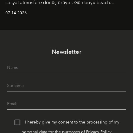
sosyal atmosfere dönüştürüyor. Gün boyu beach
alanında DJ performansları ve canlı müzik eşliğinde
07.14.2026
Ege’nin ritmi hissedilirken, akşamları ise Anadolu
mutfağını modern dokunuşlarla müzikle buluşturan
tematik gastronomi geceleri misafirlerle buluşuyor.
Paylaşıma, lezzete ve müziğe odaklanan bu özel
akşamlar, YAZ’ın sade lüks anlayışını gün batımından
Newsletter
geceye taşıyarak her hafta farklı bir deneyim sunuyor.
I hereby give my consent to the processing of my
personal data for the purposes of
Privacy Policy