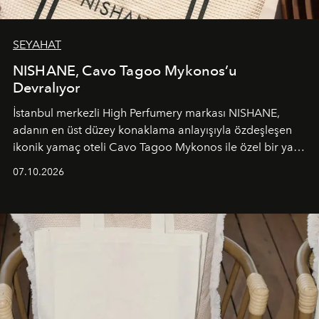
SEYAHAT
NISHANE, Cavo Tagoo Mykonos’u
Devralıyor
İstanbul merkezli High Perfumery markası NISHANE,
adanın en üst düzey konaklama anlayışıyla özdeşleşen
ikonik yamaç oteli Cavo Tagoo Mykonos ile özel bir yaz
iş birliğini hayata geçirdi. 25 Haziran 2026 itibarıyla
07.10.2026
başlayan bu özel aktivasyon, NISHANE’nin koku evrenini
Akdeniz’in en prestijli destinasyonlarından biriyle
buluşturarak markanın Cavo Tagoo’daki varlığını
sürükleyici ve mevsime özel bir deneyime dönüştürüyor.