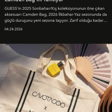
GUESS’in 2025 Sonbahar/Kış koleksiyonunun öne çıkan
aksesuarı Camden Bag, 2026 İlkbahar-Yaz sezonunda da
güçlü duruşunu yeni sezona taşıyor. Zarif olduğu kadar
güçlü ve özgüvenli kadınlar için tasarlanan Camden Bag,
04.24.2026
cazibenin, özgünlüğün ve modern bohem tavrın güçlü
bir ifadesi olarak öne çıkıyor.