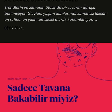
Trendlerin ve zamanın ötesinde bir tasarım duruşu
benimseyen
Glavien,
yaşam alanlarında zamansız lüksün
en rafine, en yalın temsilcisi olarak konumlanıyor.
Kusursuz malzeme kalitesini yüksek zanaatkarlıkla
08.07.2026
birleştiren marka; modern mimarinin sınırlarını zorlayan
en yeni seçkisiyle bu imza felsefesini mekanlara taşıyor.