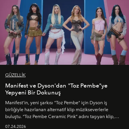
GÜZELLİK
Manifest ve Dyson'dan "Toz Pembe"ye
Yepyeni Bir Dokunuş
Manifest’in, yeni şarkısı "Toz Pembe" için Dyson iş
birliğiyle hazırlanan alternatif klip müzikseverlerle
buluştu. “Toz Pembe Ceramic Pink” adını taşıyan klip,
grubun enerjisini yansıtan renkli atmosferi, hareketli
07.24.2026