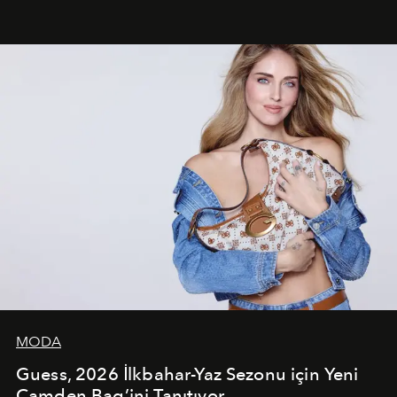
dans koreografileri ve güçlü stil dünyasıyla dikkat
çekerken, saç tasarımları da görsel anlatımın en önemli
unsurlarından biri olarak öne çıkıyor.
MODA
Guess, 2026 İlkbahar-Yaz Sezonu için Yeni
Camden Bag’ini Tanıtıyor