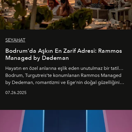
SEYAHAT
Bodrum’da Aşkın En Zarif Adresi: Rammos
Managed by Dedeman
Hayatın en özel anlarına eşlik eden unutulmaz bir tatil…
Bodrum, Turgutreis’te konumlanan Rammos Managed
by Dedeman, romantizmi ve Ege’nin doğal güzelliğini
aynı atmosferde buluşturarak balayı çiftlerinden özel
07.26.2025
kutlamalar planlayan misafirlere benzersiz bir deneyim
vadediyor.