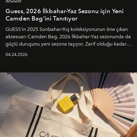
Guess, 2026 İlkbahar-Yaz Sezonu için Yeni
Camden Bag’ini Tanıtıyor
GUESS’in 2025 Sonbahar/Kış koleksiyonunun öne çıkan
aksesuarı Camden Bag, 2026 İlkbahar-Yaz sezonunda da
güçlü duruşunu yeni sezona taşıyor. Zarif olduğu kadar
güçlü ve özgüvenli kadınlar için tasarlanan Camden Bag,
04.24.2026
cazibenin, özgünlüğün ve modern bohem tavrın güçlü
bir ifadesi olarak öne çıkıyor.