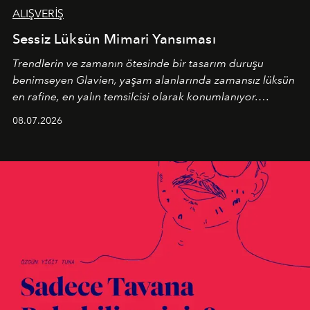
ALIŞVERİŞ
Sessiz Lüksün Mimari Yansıması
Trendlerin ve zamanın ötesinde bir tasarım duruşu
benimseyen
Glavien,
yaşam alanlarında zamansız lüksün
en rafine, en yalın temsilcisi olarak konumlanıyor.
Kusursuz malzeme kalitesini yüksek zanaatkarlıkla
08.07.2026
birleştiren marka; modern mimarinin sınırlarını zorlayan
en yeni seçkisiyle bu imza felsefesini mekanlara taşıyor.