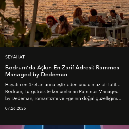
SEYAHAT
Bodrum’da Aşkın En Zarif Adresi: Rammos
Managed by Dedeman
Hayatın en özel anlarına eşlik eden unutulmaz bir tatil…
Bodrum, Turgutreis’te konumlanan Rammos Managed
by Dedeman, romantizmi ve Ege’nin doğal güzelliğini
aynı atmosferde buluşturarak balayı çiftlerinden özel
07.26.2025
kutlamalar planlayan misafirlere benzersiz bir deneyim
vadediyor.