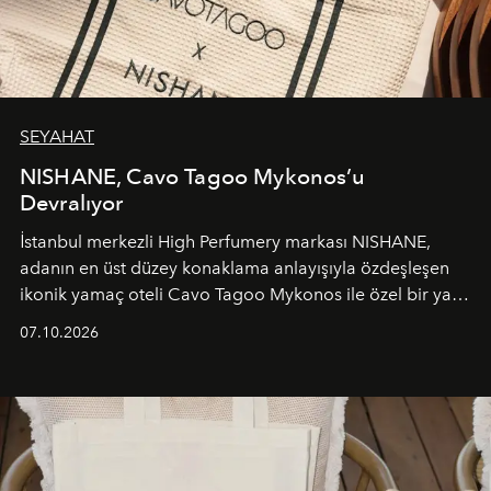
SEYAHAT
NISHANE, Cavo Tagoo Mykonos’u
Devralıyor
İstanbul merkezli High Perfumery markası NISHANE,
adanın en üst düzey konaklama anlayışıyla özdeşleşen
ikonik yamaç oteli Cavo Tagoo Mykonos ile özel bir yaz
iş birliğini hayata geçirdi. 25 Haziran 2026 itibarıyla
07.10.2026
başlayan bu özel aktivasyon, NISHANE’nin koku evrenini
Akdeniz’in en prestijli destinasyonlarından biriyle
buluşturarak markanın Cavo Tagoo’daki varlığını
sürükleyici ve mevsime özel bir deneyime dönüştürüyor.