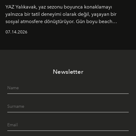
YAZ Yalıkavak, yaz sezonu boyunca konaklamayı
yalnızca bir tatil deneyimi olarak değil, yaşayan bir
sosyal atmosfere dönüştürüyor. Gün boyu beach
alanında DJ performansları ve canlı müzik eşliğinde
07.14.2026
Ege’nin ritmi hissedilirken, akşamları ise Anadolu
mutfağını modern dokunuşlarla müzikle buluşturan
tematik gastronomi geceleri misafirlerle buluşuyor.
Paylaşıma, lezzete ve müziğe odaklanan bu özel
akşamlar, YAZ’ın sade lüks anlayışını gün batımından
Newsletter
geceye taşıyarak her hafta farklı bir deneyim sunuyor.