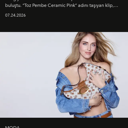
buluştu. “Toz Pembe Ceramic Pink” adını taşıyan klip,
grubun enerjisini yansıtan renkli atmosferi, hareketli
07.24.2026
dans koreografileri ve güçlü stil dünyasıyla dikkat
çekerken, saç tasarımları da görsel anlatımın en önemli
unsurlarından biri olarak öne çıkıyor.
MODA