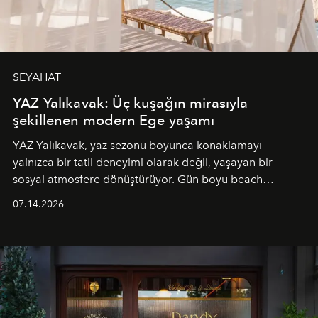
SEYAHAT
YAZ Yalıkavak: Üç kuşağın mirasıyla
şekillenen modern Ege yaşamı
YAZ Yalıkavak, yaz sezonu boyunca konaklamayı
yalnızca bir tatil deneyimi olarak değil, yaşayan bir
sosyal atmosfere dönüştürüyor. Gün boyu beach
alanında DJ performansları ve canlı müzik eşliğinde
07.14.2026
Ege’nin ritmi hissedilirken, akşamları ise Anadolu
mutfağını modern dokunuşlarla müzikle buluşturan
tematik gastronomi geceleri misafirlerle buluşuyor.
Paylaşıma, lezzete ve müziğe odaklanan bu özel
akşamlar, YAZ’ın sade lüks anlayışını gün batımından
geceye taşıyarak her hafta farklı bir deneyim sunuyor.