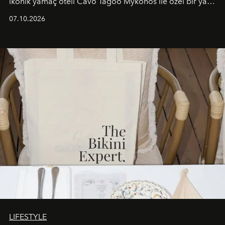
ikonik yamaç oteli Cavo Tagoo Mykonos ile özel bir yaz
iş birliğini hayata geçirdi. 25 Haziran 2026 itibarıyla
07.10.2026
başlayan bu özel aktivasyon, NISHANE’nin koku evrenini
Akdeniz’in en prestijli destinasyonlarından biriyle
buluşturarak markanın Cavo Tagoo’daki varlığını
sürükleyici ve mevsime özel bir deneyime dönüştürüyor.
LIFESTYLE