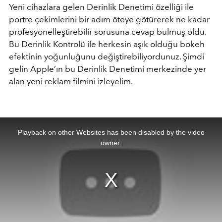
Yeni cihazlara gelen Derinlik Denetimi özelliği ile
portre çekimlerini bir adım öteye götürerek ne kadar
profesyonelleştirebilir sorusuna cevap bulmuş oldu.
Bu Derinlik Kontrolü ile herkesin aşık olduğu bokeh
efektinin yoğunluğunu değiştirebiliyordunuz. Şimdi
gelin Apple’ın bu Derinlik Denetimi merkezinde yer
alan yeni reklam filmini izleyelim.
This
is
a
Playback on other Websites has been disabled by the video
modal
window.
owner.