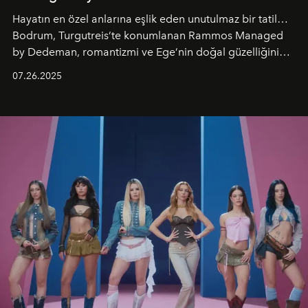
Hayatın en özel anlarına eşlik eden unutulmaz bir tatil…
Bodrum, Turgutreis’te konumlanan Rammos Managed
by Dedeman, romantizmi ve Ege’nin doğal güzelliğini
aynı atmosferde buluşturarak balayı çiftlerinden özel
07.26.2025
kutlamalar planlayan misafirlere benzersiz bir deneyim
vadediyor.