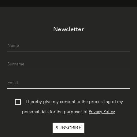
lüks" anlayışıyla buluşturan mekan; gurme lezzetleri, iyi
müziği ve açık havadaki özel puro alanını tek bir çatı
altında sunuyor.
Newsletter
I hereby give my consent to the processing of my
personal data for the purposes of
Privacy Policy