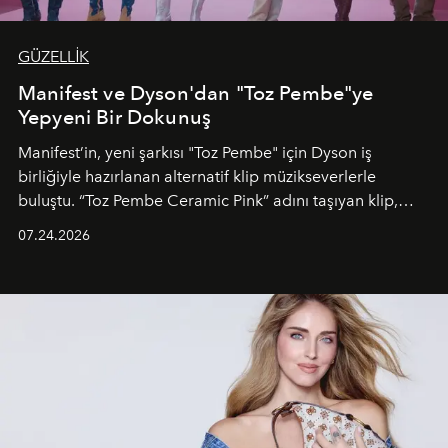
GÜZELLİK
Manifest ve Dyson'dan "Toz Pembe"ye
Yepyeni Bir Dokunuş
Manifest’in, yeni şarkısı "Toz Pembe" için Dyson iş
birliğiyle hazırlanan alternatif klip müzikseverlerle
buluştu. “Toz Pembe Ceramic Pink” adını taşıyan klip,
grubun enerjisini yansıtan renkli atmosferi, hareketli
07.24.2026
dans koreografileri ve güçlü stil dünyasıyla dikkat
çekerken, saç tasarımları da görsel anlatımın en önemli
unsurlarından biri olarak öne çıkıyor.