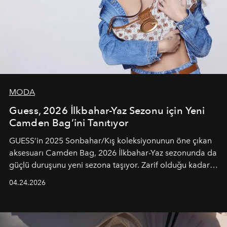
MODA
Guess, 2026 İlkbahar-Yaz Sezonu için Yeni
Camden Bag’ini Tanıtıyor
GUESS’in 2025 Sonbahar/Kış koleksiyonunun öne çıkan
aksesuarı Camden Bag, 2026 İlkbahar-Yaz sezonunda da
güçlü duruşunu yeni sezona taşıyor. Zarif olduğu kadar
güçlü ve özgüvenli kadınlar için tasarlanan Camden Bag,
04.24.2026
cazibenin, özgünlüğün ve modern bohem tavrın güçlü
bir ifadesi olarak öne çıkıyor.