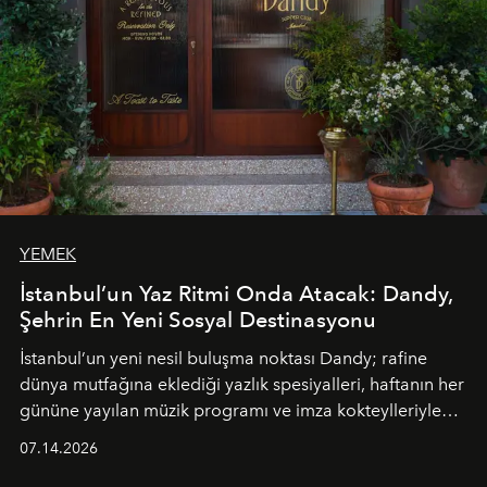
YEMEK
İstanbul’un Yaz Ritmi Onda Atacak: Dandy,
Şehrin En Yeni Sosyal Destinasyonu
İstanbul’un yeni nesil buluşma noktası
Dandy
; rafine
dünya mutfağına eklediği yazlık spesiyalleri, haftanın her
gününe yayılan müzik programı ve imza kokteylleriyle
yaz akşamlarını stil sahibi bir şehir ritüeline
07.14.2026
dönüştürüyor. Şehrin kozmopolit enerjisini "zahmetsiz