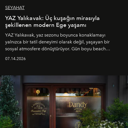
SEYAHAT
YAZ Yalıkavak: Üç kuşağın mirasıyla
şekillenen modern Ege yaşamı
YAZ Yalıkavak, yaz sezonu boyunca konaklamayı
yalnızca bir tatil deneyimi olarak değil, yaşayan bir
sosyal atmosfere dönüştürüyor. Gün boyu beach
alanında DJ performansları ve canlı müzik eşliğinde
07.14.2026
Ege’nin ritmi hissedilirken, akşamları ise Anadolu
mutfağını modern dokunuşlarla müzikle buluşturan
tematik gastronomi geceleri misafirlerle buluşuyor.
Paylaşıma, lezzete ve müziğe odaklanan bu özel
akşamlar, YAZ’ın sade lüks anlayışını gün batımından
geceye taşıyarak her hafta farklı bir deneyim sunuyor.