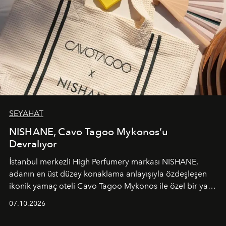
SEYAHAT
NISHANE, Cavo Tagoo Mykonos’u
Devralıyor
İstanbul merkezli High Perfumery markası NISHANE,
adanın en üst düzey konaklama anlayışıyla özdeşleşen
ikonik yamaç oteli Cavo Tagoo Mykonos ile özel bir yaz
iş birliğini hayata geçirdi. 25 Haziran 2026 itibarıyla
07.10.2026
başlayan bu özel aktivasyon, NISHANE’nin koku evrenini
Akdeniz’in en prestijli destinasyonlarından biriyle