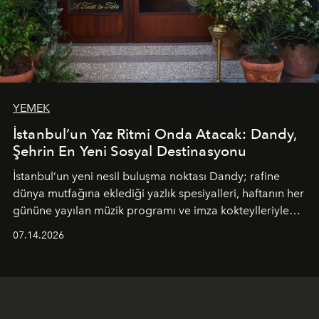
YEMEK
İstanbul’un Yaz Ritmi Onda Atacak: Dandy,
Şehrin En Yeni Sosyal Destinasyonu
İstanbul’un yeni nesil buluşma noktası
Dandy
; rafine
dünya mutfağına eklediği yazlık spesiyalleri, haftanın her
gününe yayılan müzik programı ve imza kokteylleriyle
yaz akşamlarını stil sahibi bir şehir ritüeline
07.14.2026
dönüştürüyor. Şehrin kozmopolit enerjisini "zahmetsiz
lüks" anlayışıyla buluşturan mekan; gurme lezzetleri, iyi
müziği ve açık havadaki özel puro alanını tek bir çatı
altında sunuyor.