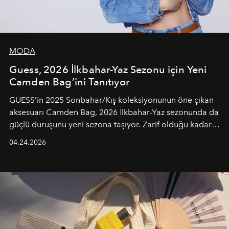
MODA
Guess, 2026 İlkbahar-Yaz Sezonu için Yeni
Camden Bag’ini Tanıtıyor
GUESS’in 2025 Sonbahar/Kış koleksiyonunun öne çıkan
aksesuarı Camden Bag, 2026 İlkbahar-Yaz sezonunda da
güçlü duruşunu yeni sezona taşıyor. Zarif olduğu kadar
güçlü ve özgüvenli kadınlar için tasarlanan Camden Bag,
04.24.2026
cazibenin, özgünlüğün ve modern bohem tavrın güçlü
bir ifadesi olarak öne çıkıyor.