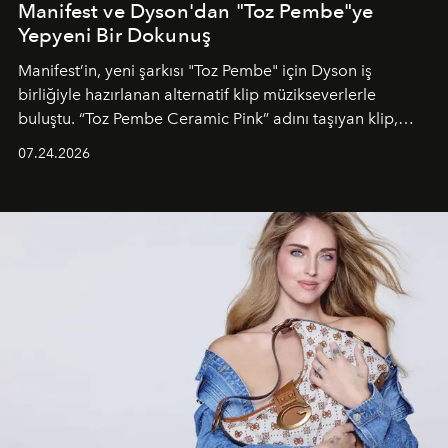
Manifest ve Dyson'dan "Toz Pembe"ye
Yepyeni Bir Dokunuş
Manifest’in, yeni şarkısı "Toz Pembe" için Dyson iş
birliğiyle hazırlanan alternatif klip müzikseverlerle
buluştu. “Toz Pembe Ceramic Pink” adını taşıyan klip,
grubun enerjisini yansıtan renkli atmosferi, hareketli
07.24.2026
dans koreografileri ve güçlü stil dünyasıyla dikkat
çekerken, saç tasarımları da görsel anlatımın en önemli
unsurlarından biri olarak öne çıkıyor.