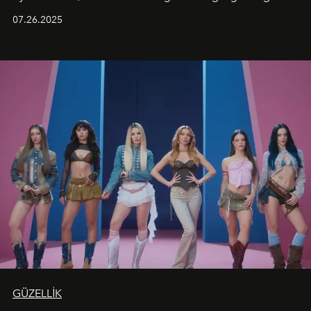
aynı atmosferde buluşturarak balayı çiftlerinden özel
07.26.2025
kutlamalar planlayan misafirlere benzersiz bir deneyim
vadediyor.
GÜZELLİK