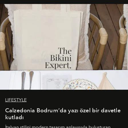
buluşturarak markanın Cavo Tagoo’daki varlığını
sürükleyici ve mevsime özel bir deneyime dönüştürüyor.
LIFESTYLE
Calzedonia Bodrum’da yazı özel bir davetle
kutladı
İtalyan stilini modern tasarım anlayışıyla buluşturan