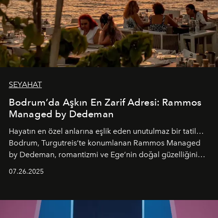
SEYAHAT
Bodrum’da Aşkın En Zarif Adresi: Rammos
Managed by Dedeman
Hayatın en özel anlarına eşlik eden unutulmaz bir tatil…
Bodrum, Turgutreis’te konumlanan Rammos Managed
by Dedeman, romantizmi ve Ege’nin doğal güzelliğini
aynı atmosferde buluşturarak balayı çiftlerinden özel
07.26.2025
kutlamalar planlayan misafirlere benzersiz bir deneyim
vadediyor.