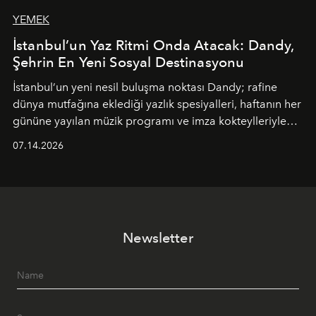
YEMEK
İstanbul’un Yaz Ritmi Onda Atacak: Dandy,
Şehrin En Yeni Sosyal Destinasyonu
İstanbul’un yeni nesil buluşma noktası
Dandy
; rafine
dünya mutfağına eklediği yazlık spesiyalleri, haftanın her
gününe yayılan müzik programı ve imza kokteylleriyle
yaz akşamlarını stil sahibi bir şehir ritüeline
07.14.2026
dönüştürüyor. Şehrin kozmopolit enerjisini "zahmetsiz
lüks" anlayışıyla buluşturan mekan; gurme lezzetleri, iyi
müziği ve açık havadaki özel puro alanını tek bir çatı
altında sunuyor.
Newsletter