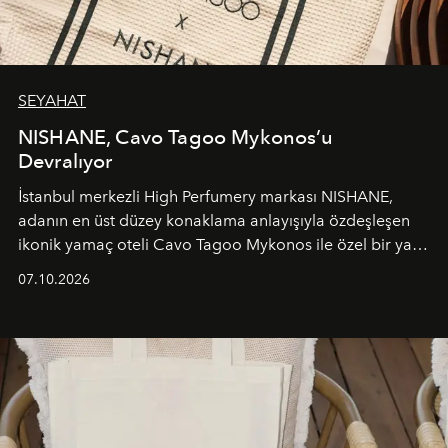
SEYAHAT
NISHANE, Cavo Tagoo Mykonos’u
Devralıyor
İstanbul merkezli High Perfumery markası NISHANE,
adanın en üst düzey konaklama anlayışıyla özdeşleşen
ikonik yamaç oteli Cavo Tagoo Mykonos ile özel bir yaz
iş birliğini hayata geçirdi. 25 Haziran 2026 itibarıyla
07.10.2026
başlayan bu özel aktivasyon, NISHANE’nin koku evrenini
Akdeniz’in en prestijli destinasyonlarından biriyle
buluşturarak markanın Cavo Tagoo’daki varlığını
sürükleyici ve mevsime özel bir deneyime dönüştürüyor.