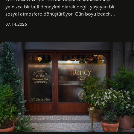
yalnızca bir tatil deneyimi olarak değil, yaşayan bir
sosyal atmosfere dönüştürüyor. Gün boyu beach
alanında DJ performansları ve canlı müzik eşliğinde
07.14.2026
Ege’nin ritmi hissedilirken, akşamları ise Anadolu
mutfağını modern dokunuşlarla müzikle buluşturan
tematik gastronomi geceleri misafirlerle buluşuyor.
Paylaşıma, lezzete ve müziğe odaklanan bu özel
akşamlar, YAZ’ın sade lüks anlayışını gün batımından
geceye taşıyarak her hafta farklı bir deneyim sunuyor.