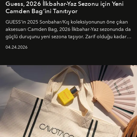
Guess, 2026 İlkbahar-Yaz Sezonu için Yeni
Camden Bag’ini Tanıtıyor
GUESS’in 2025 Sonbahar/Kış koleksiyonunun öne çıkan
aksesuarı Camden Bag, 2026 İlkbahar-Yaz sezonunda da
güçlü duruşunu yeni sezona taşıyor. Zarif olduğu kadar
güçlü ve özgüvenli kadınlar için tasarlanan Camden Bag,
04.24.2026
cazibenin, özgünlüğün ve modern bohem tavrın güçlü
bir ifadesi olarak öne çıkıyor.