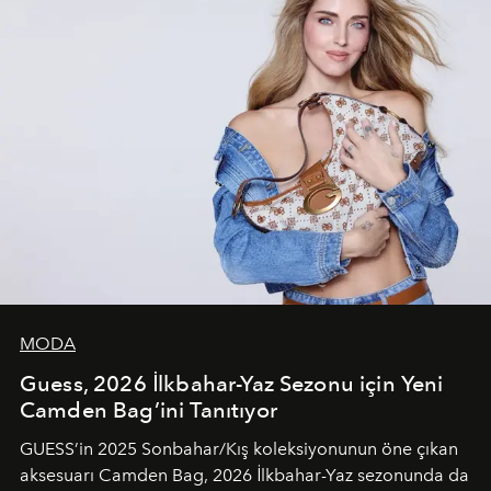
MODA
Guess, 2026 İlkbahar-Yaz Sezonu için Yeni
Camden Bag’ini Tanıtıyor
GUESS’in 2025 Sonbahar/Kış koleksiyonunun öne çıkan
aksesuarı Camden Bag, 2026 İlkbahar-Yaz sezonunda da