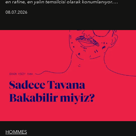
en rafine, en yalın temsilcisi olarak konumlanıyor.
Kusursuz malzeme kalitesini yüksek zanaatkarlıkla
08.07.2026
birleştiren marka; modern mimarinin sınırlarını zorlayan
en yeni seçkisiyle bu imza felsefesini mekanlara taşıyor.
HOMMES