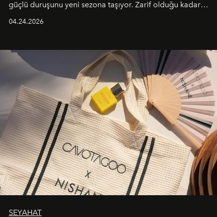
güçlü duruşunu yeni sezona taşıyor. Zarif olduğu kadar
güçlü ve özgüvenli kadınlar için tasarlanan Camden Bag,
04.24.2026
cazibenin, özgünlüğün ve modern bohem tavrın güçlü
bir ifadesi olarak öne çıkıyor.
SEYAHAT