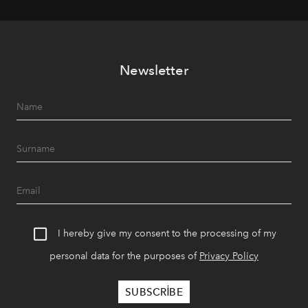
mutfağını modern dokunuşlarla müzikle buluşturan
tematik gastronomi geceleri misafirlerle buluşuyor.
Paylaşıma, lezzete ve müziğe odaklanan bu özel
akşamlar, YAZ’ın sade lüks anlayışını gün batımından
Newsletter
geceye taşıyarak her hafta farklı bir deneyim sunuyor.
I hereby give my consent to the processing of my
personal data for the purposes of
Privacy Policy