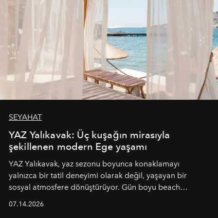
SEYAHAT
YAZ Yalıkavak: Üç kuşağın mirasıyla
şekillenen modern Ege yaşamı
YAZ Yalıkavak, yaz sezonu boyunca konaklamayı
yalnızca bir tatil deneyimi olarak değil, yaşayan bir
sosyal atmosfere dönüştürüyor. Gün boyu beach
alanında DJ performansları ve canlı müzik eşliğinde
07.14.2026
Ege’nin ritmi hissedilirken, akşamları ise Anadolu