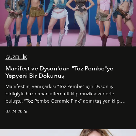
GÜZELLİK
Manifest ve Dyson'dan "Toz Pembe"ye
Yepyeni Bir Dokunuş
Manifest’in, yeni şarkısı "Toz Pembe" için Dyson iş
birliğiyle hazırlanan alternatif klip müzikseverlerle
buluştu. “Toz Pembe Ceramic Pink” adını taşıyan klip,
grubun enerjisini yansıtan renkli atmosferi, hareketli
07.24.2026
dans koreografileri ve güçlü stil dünyasıyla dikkat
çekerken, saç tasarımları da görsel anlatımın en önemli
unsurlarından biri olarak öne çıkıyor.