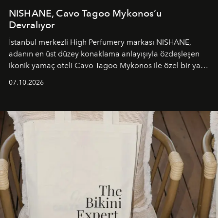
NISHANE, Cavo Tagoo Mykonos’u
Devralıyor
İstanbul merkezli High Perfumery markası NISHANE,
adanın en üst düzey konaklama anlayışıyla özdeşleşen
ikonik yamaç oteli Cavo Tagoo Mykonos ile özel bir yaz
iş birliğini hayata geçirdi. 25 Haziran 2026 itibarıyla
07.10.2026
başlayan bu özel aktivasyon, NISHANE’nin koku evrenini
Akdeniz’in en prestijli destinasyonlarından biriyle
buluşturarak markanın Cavo Tagoo’daki varlığını
sürükleyici ve mevsime özel bir deneyime dönüştürüyor.