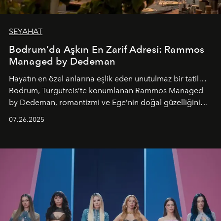
SEYAHAT
Bodrum’da Aşkın En Zarif Adresi: Rammos
Managed by Dedeman
Hayatın en özel anlarına eşlik eden unutulmaz bir tatil…
Bodrum, Turgutreis’te konumlanan Rammos Managed
by Dedeman, romantizmi ve Ege’nin doğal güzelliğini
aynı atmosferde buluşturarak balayı çiftlerinden özel
07.26.2025
kutlamalar planlayan misafirlere benzersiz bir deneyim
vadediyor.