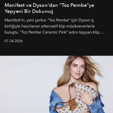
Manifest ve Dyson'dan "Toz Pembe"ye
Yepyeni Bir Dokunuş
Manifest’in, yeni şarkısı "Toz Pembe" için Dyson iş
birliğiyle hazırlanan alternatif klip müzikseverlerle
buluştu. “Toz Pembe Ceramic Pink” adını taşıyan klip,
grubun enerjisini yansıtan renkli atmosferi, hareketli
07.24.2026
dans koreografileri ve güçlü stil dünyasıyla dikkat
çekerken, saç tasarımları da görsel anlatımın en önemli
unsurlarından biri olarak öne çıkıyor.