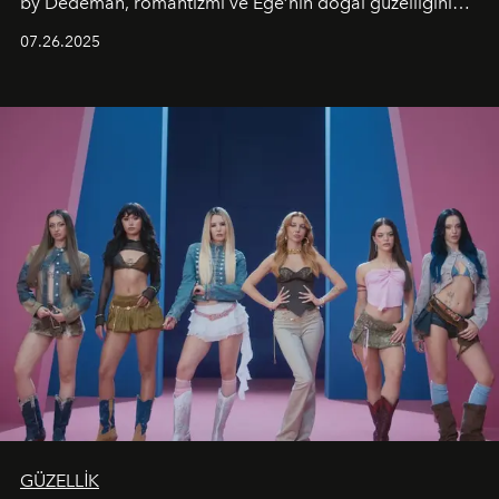
by Dedeman, romantizmi ve Ege’nin doğal güzelliğini
aynı atmosferde buluşturarak balayı çiftlerinden özel
07.26.2025
kutlamalar planlayan misafirlere benzersiz bir deneyim
vadediyor.
GÜZELLİK