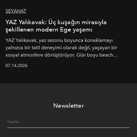
SEYAHAT
YAZ Yalıkavak: Üç kuşağın mirasıyla
şekillenen modern Ege yaşamı
YAZ Yalıkavak, yaz sezonu boyunca konaklamayı
yalnızca bir tatil deneyimi olarak değil, yaşayan bir
sosyal atmosfere dönüştürüyor. Gün boyu beach
alanında DJ performansları ve canlı müzik eşliğinde
07.14.2026
Ege’nin ritmi hissedilirken, akşamları ise Anadolu
mutfağını modern dokunuşlarla müzikle buluşturan
tematik gastronomi geceleri misafirlerle buluşuyor.
Paylaşıma, lezzete ve müziğe odaklanan bu özel
akşamlar, YAZ’ın sade lüks anlayışını gün batımından
Newsletter
geceye taşıyarak her hafta farklı bir deneyim sunuyor.