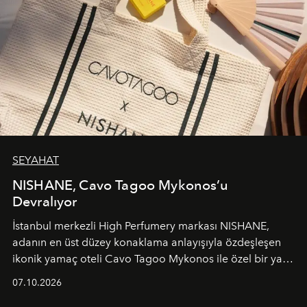
SEYAHAT
NISHANE, Cavo Tagoo Mykonos’u
Devralıyor
İstanbul merkezli High Perfumery markası NISHANE,
adanın en üst düzey konaklama anlayışıyla özdeşleşen
ikonik yamaç oteli Cavo Tagoo Mykonos ile özel bir yaz
iş birliğini hayata geçirdi. 25 Haziran 2026 itibarıyla
07.10.2026
başlayan bu özel aktivasyon, NISHANE’nin koku evrenini