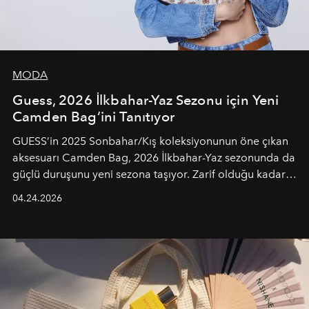
MODA
Guess, 2026 İlkbahar-Yaz Sezonu için Yeni
Camden Bag’ini Tanıtıyor
GUESS’in 2025 Sonbahar/Kış koleksiyonunun öne çıkan
aksesuarı Camden Bag, 2026 İlkbahar-Yaz sezonunda da
güçlü duruşunu yeni sezona taşıyor. Zarif olduğu kadar
güçlü ve özgüvenli kadınlar için tasarlanan Camden Bag,
04.24.2026
cazibenin, özgünlüğün ve modern bohem tavrın güçlü
bir ifadesi olarak öne çıkıyor.