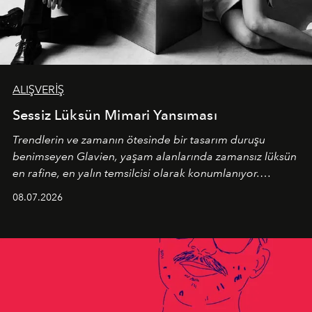
ALIŞVERİŞ
Sessiz Lüksün Mimari Yansıması
Trendlerin ve zamanın ötesinde bir tasarım duruşu
benimseyen
Glavien,
yaşam alanlarında zamansız lüksün
en rafine, en yalın temsilcisi olarak konumlanıyor.
Kusursuz malzeme kalitesini yüksek zanaatkarlıkla
08.07.2026
birleştiren marka; modern mimarinin sınırlarını zorlayan
en yeni seçkisiyle bu imza felsefesini mekanlara taşıyor.