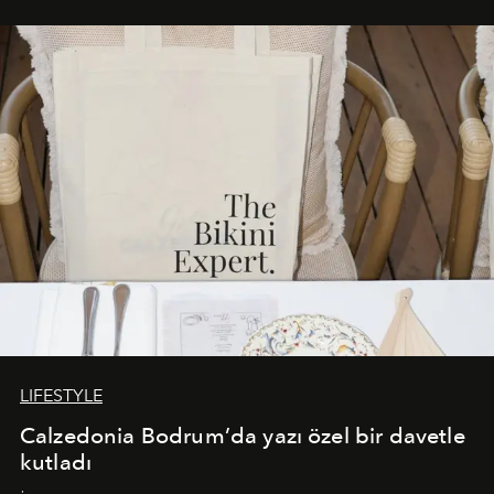
Akdeniz’in en prestijli destinasyonlarından biriyle
buluşturarak markanın Cavo Tagoo’daki varlığını
sürükleyici ve mevsime özel bir deneyime dönüştürüyor.
LIFESTYLE
Calzedonia Bodrum’da yazı özel bir davetle
kutladı