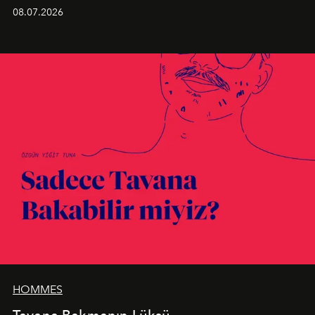
Kusursuz malzeme kalitesini yüksek zanaatkarlıkla
08.07.2026
birleştiren marka; modern mimarinin sınırlarını zorlayan
en yeni seçkisiyle bu imza felsefesini mekanlara taşıyor.
HOMMES
Tavana Bakmanın Lüksü