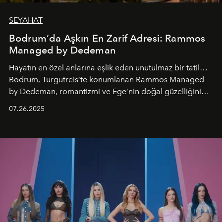
SEYAHAT
Bodrum’da Aşkın En Zarif Adresi: Rammos
Managed by Dedeman
Hayatın en özel anlarına eşlik eden unutulmaz bir tatil…
Bodrum, Turgutreis’te konumlanan Rammos Managed
by Dedeman, romantizmi ve Ege’nin doğal güzelliğini
aynı atmosferde buluşturarak balayı çiftlerinden özel
07.26.2025
kutlamalar planlayan misafirlere benzersiz bir deneyim
vadediyor.