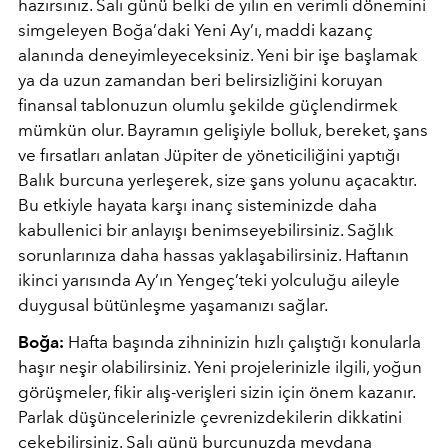
hazırsınız. Salı günü belki de yılın en verimli dönemini
simgeleyen Boğa’daki Yeni Ay’ı, maddi kazanç
alanında deneyimleyeceksiniz. Yeni bir işe başlamak
ya da uzun zamandan beri belirsizliğini koruyan
finansal tablonuzun olumlu şekilde güçlendirmek
mümkün olur. Bayramın gelişiyle bolluk, bereket, şans
ve fırsatları anlatan Jüpiter de yöneticiliğini yaptığı
Balık burcuna yerleşerek, size şans yolunu açacaktır.
Bu etkiyle hayata karşı inanç sisteminizde daha
kabullenici bir anlayışı benimseyebilirsiniz. Sağlık
sorunlarınıza daha hassas yaklaşabilirsiniz. Haftanın
ikinci yarısında Ay’ın Yengeç’teki yolculuğu aileyle
duygusal bütünleşme yaşamanızı sağlar.
Boğa:
Hafta başında zihninizin hızlı çalıştığı konularla
haşır neşir olabilirsiniz. Yeni projelerinizle ilgili, yoğun
görüşmeler, fikir alış-verişleri sizin için önem kazanır.
Parlak düşüncelerinizle çevrenizdekilerin dikkatini
çekebilirsiniz. Salı günü burcunuzda meydana