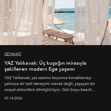
SEYAHAT
YAZ Yalıkavak: Üç kuşağın mirasıyla
şekillenen modern Ege yaşamı
YAZ Yalıkavak, yaz sezonu boyunca konaklamayı
yalnızca bir tatil deneyimi olarak değil, yaşayan bir
sosyal atmosfere dönüştürüyor. Gün boyu beach
alanında DJ performansları ve canlı müzik eşliğinde
07.14.2026
Ege’nin ritmi hissedilirken, akşamları ise Anadolu
mutfağını modern dokunuşlarla müzikle buluşturan