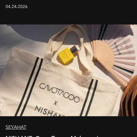
güçlü ve özgüvenli kadınlar için tasarlanan Camden Bag,
04.24.2026
cazibenin, özgünlüğün ve modern bohem tavrın güçlü
bir ifadesi olarak öne çıkıyor.
SEYAHAT