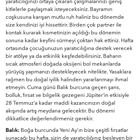
yaratıcılığınızı ortaya çıkaran çalışmalarınızı geniş
kitlelerle paylaşmak isteyeceksiniz. Bayramın
coşkusuna karışan mutlu ruh haliniz bu dönemde
size kendinizi iyi hissettirir. Birden çok partner ile
kontak kurarak kısmetinizin açıldığı bu dönemin
sonuna kadar keyfini sürmeyi çoktan hak ettiniz. Hafta
ortasında çocuğunuzun yaratıcılığına destek verecek
bir atölye ya da etkinlik keşfedebilirsiniz. Baharın
sıcak atmosferi doğada oksijeni bol mekanlarda
yürüyüş yapmanızı destekleyecek nitelikte. Yasaklara
rağmen bu doğal iyilik halinden yararlanmayı ihmal
etmeyin. Cuma günü Balık burcuna geçen şans,
bolluk, fırsat ve bilgelik gezegeni Jüpiter’in etkisiyle
28 Temmuz’a kadar maddi kazancınızın doğal
akışında artış meydana gelecektir. Bu dönemi
dikkatlice değerlendirmeniz gerekir.
Balık:
Boğa burcunda Yeni Ay’ın bize çeşitli fırsatlar
sunacağı bu hafta, sizin de yaratıcılığınız besleyen bir