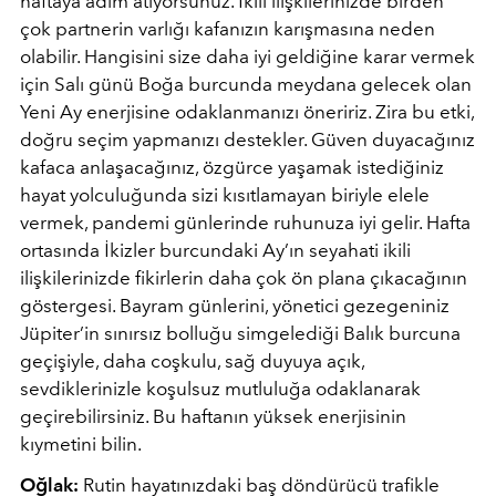
haftaya adım atıyorsunuz. İkili ilişkilerinizde birden
çok partnerin varlığı kafanızın karışmasına neden
olabilir. Hangisini size daha iyi geldiğine karar vermek
için Salı günü Boğa burcunda meydana gelecek olan
Yeni Ay enerjisine odaklanmanızı öneririz. Zira bu etki,
doğru seçim yapmanızı destekler. Güven duyacağınız
kafaca anlaşacağınız, özgürce yaşamak istediğiniz
hayat yolculuğunda sizi kısıtlamayan biriyle elele
vermek, pandemi günlerinde ruhunuza iyi gelir. Hafta
ortasında İkizler burcundaki Ay’ın seyahati ikili
ilişkilerinizde fikirlerin daha çok ön plana çıkacağının
göstergesi. Bayram günlerini, yönetici gezegeniniz
Jüpiter’in sınırsız bolluğu simgelediği Balık burcuna
geçişiyle, daha coşkulu, sağ duyuya açık,
sevdiklerinizle koşulsuz mutluluğa odaklanarak
geçirebilirsiniz. Bu haftanın yüksek enerjisinin
kıymetini bilin.
Oğlak:
Rutin hayatınızdaki baş döndürücü trafikle