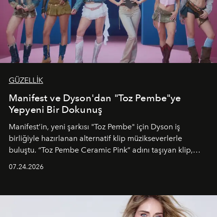
GÜZELLİK
Manifest ve Dyson'dan "Toz Pembe"ye
Yepyeni Bir Dokunuş
Manifest’in, yeni şarkısı "Toz Pembe" için Dyson iş
birliğiyle hazırlanan alternatif klip müzikseverlerle
buluştu. “Toz Pembe Ceramic Pink” adını taşıyan klip,
grubun enerjisini yansıtan renkli atmosferi, hareketli
07.24.2026
dans koreografileri ve güçlü stil dünyasıyla dikkat
çekerken, saç tasarımları da görsel anlatımın en önemli
unsurlarından biri olarak öne çıkıyor.