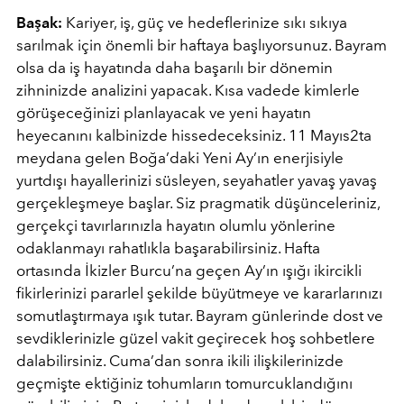
Başak:
Kariyer, iş, güç ve hedeflerinize sıkı sıkıya
sarılmak için önemli bir haftaya başlıyorsunuz. Bayram
olsa da iş hayatında daha başarılı bir dönemin
zihninizde analizini yapacak. Kısa vadede kimlerle
görüşeceğinizi planlayacak ve yeni hayatın
heyecanını kalbinizde hissedeceksiniz. 11 Mayıs2ta
meydana gelen Boğa’daki Yeni Ay’ın enerjisiyle
yurtdışı hayallerinizi süsleyen, seyahatler yavaş yavaş
gerçekleşmeye başlar. Siz pragmatik düşünceleriniz,
gerçekçi tavırlarınızla hayatın olumlu yönlerine
odaklanmayı rahatlıkla başarabilirsiniz. Hafta
ortasında İkizler Burcu’na geçen Ay’ın ışığı ikircikli
fikirlerinizi pararlel şekilde büyütmeye ve kararlarınızı
somutlaştırmaya ışık tutar. Bayram günlerinde dost ve
sevdiklerinizle güzel vakit geçirecek hoş sohbetlere
dalabilirsiniz. Cuma’dan sonra ikili ilişkilerinizde
geçmişte ektiğiniz tohumların tomurcuklandığını