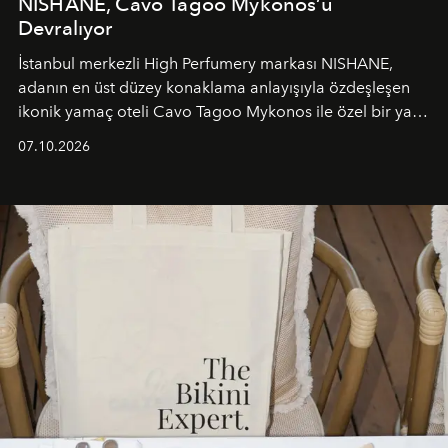
NISHANE, Cavo Tagoo Mykonos’u
Devralıyor
İstanbul merkezli High Perfumery markası NISHANE,
adanın en üst düzey konaklama anlayışıyla özdeşleşen
ikonik yamaç oteli Cavo Tagoo Mykonos ile özel bir yaz
iş birliğini hayata geçirdi. 25 Haziran 2026 itibarıyla
07.10.2026
başlayan bu özel aktivasyon, NISHANE’nin koku evrenini
Akdeniz’in en prestijli destinasyonlarından biriyle
buluşturarak markanın Cavo Tagoo’daki varlığını
sürükleyici ve mevsime özel bir deneyime dönüştürüyor.