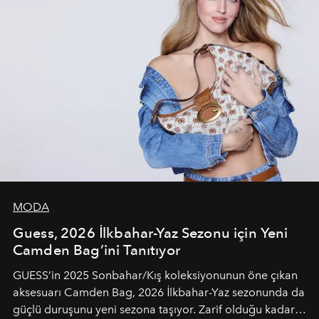
MODA
Guess, 2026 İlkbahar-Yaz Sezonu için Yeni
Camden Bag’ini Tanıtıyor
GUESS’in 2025 Sonbahar/Kış koleksiyonunun öne çıkan
aksesuarı Camden Bag, 2026 İlkbahar-Yaz sezonunda da
güçlü duruşunu yeni sezona taşıyor. Zarif olduğu kadar