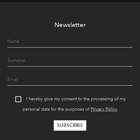
tematik gastronomi geceleri misafirlerle buluşuyor.
Paylaşıma, lezzete ve müziğe odaklanan bu özel
akşamlar, YAZ’ın sade lüks anlayışını gün batımından
Newsletter
geceye taşıyarak her hafta farklı bir deneyim sunuyor.
I hereby give my consent to the processing of my
personal data for the purposes of
Privacy Policy