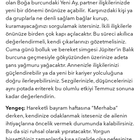
olan Boğa burcundaki Yeni Ay, partner ilişkilerinizde
yeni bir dönemi önünüze açabilir. Karşınızdaki kişi ya
da gruplarla ne denli sağlam bağlar kurup,
kuramayacağınızı sorgulamak istersiniz. İkili ilişkilerle
önünüze birden çok kapı açılacaktır. Bu süreci akıllıca
değerlendirmeli, kendi çıkarlarınızı gözetmelisiniz.
Cuma günü bolluk ve bereket simgesi Jüpiter’in Balık
burcuna geçmesiyle gökyüzünden üzerinize adeta
şans yağmuru yağacaktır. Annenizle ilişkilerinizi
güçlendirebilir ya da yeni bir kariyer yolculuğuna
doğru ilerleyebilirsiniz. Sezgilerinizle, düşüncelerinizi
aynı potada eriterek bu olumlu etkiyi Temmuz sonuna
kadar değerlendirin.
Yengeç:
Hareketli bayram haftasına “Merhaba”
derken, kendinize odaklanmak isteseniz de ailenin
ihtiyaçlarına öncelik vermek durumunda kalabilirsiniz.
Bu da sizi ruhsal olarak yıpratacaktır. Yorgun
hissettiğiniz zamanlarda kısa sürelide olsa nefesinize