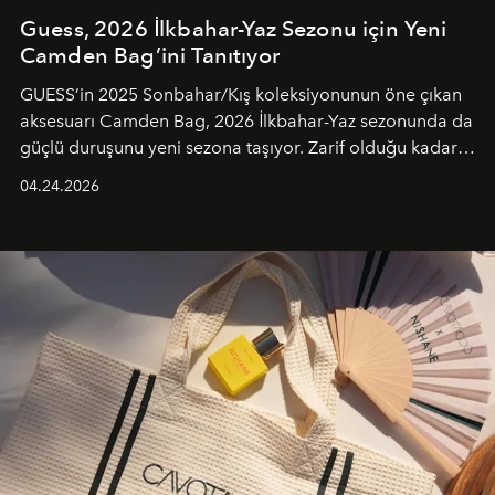
Guess, 2026 İlkbahar-Yaz Sezonu için Yeni
Camden Bag’ini Tanıtıyor
GUESS’in 2025 Sonbahar/Kış koleksiyonunun öne çıkan
aksesuarı Camden Bag, 2026 İlkbahar-Yaz sezonunda da
güçlü duruşunu yeni sezona taşıyor. Zarif olduğu kadar
güçlü ve özgüvenli kadınlar için tasarlanan Camden Bag,
04.24.2026
cazibenin, özgünlüğün ve modern bohem tavrın güçlü
bir ifadesi olarak öne çıkıyor.