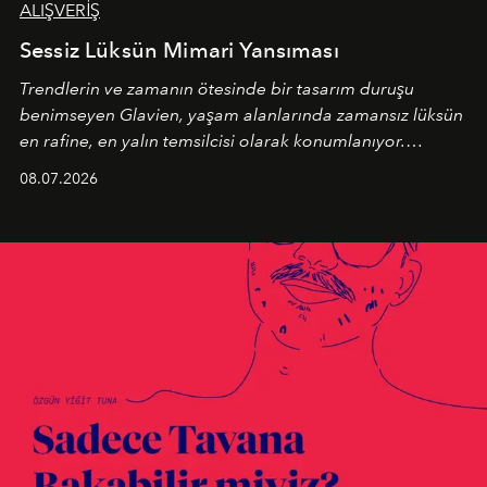
ALIŞVERİŞ
Sessiz Lüksün Mimari Yansıması
Trendlerin ve zamanın ötesinde bir tasarım duruşu
benimseyen
Glavien,
yaşam alanlarında zamansız lüksün
en rafine, en yalın temsilcisi olarak konumlanıyor.
Kusursuz malzeme kalitesini yüksek zanaatkarlıkla
08.07.2026
birleştiren marka; modern mimarinin sınırlarını zorlayan
en yeni seçkisiyle bu imza felsefesini mekanlara taşıyor.