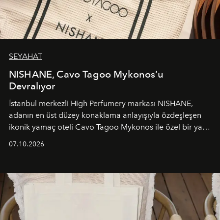
SEYAHAT
NISHANE, Cavo Tagoo Mykonos’u
Devralıyor
İstanbul merkezli High Perfumery markası NISHANE,
adanın en üst düzey konaklama anlayışıyla özdeşleşen
ikonik yamaç oteli Cavo Tagoo Mykonos ile özel bir yaz
iş birliğini hayata geçirdi. 25 Haziran 2026 itibarıyla
07.10.2026
başlayan bu özel aktivasyon, NISHANE’nin koku evrenini
Akdeniz’in en prestijli destinasyonlarından biriyle
buluşturarak markanın Cavo Tagoo’daki varlığını
sürükleyici ve mevsime özel bir deneyime dönüştürüyor.