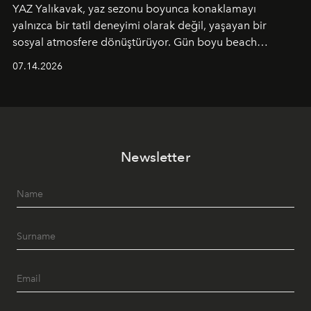
YAZ Yalıkavak, yaz sezonu boyunca konaklamayı
yalnızca bir tatil deneyimi olarak değil, yaşayan bir
sosyal atmosfere dönüştürüyor. Gün boyu beach
alanında DJ performansları ve canlı müzik eşliğinde
07.14.2026
Ege’nin ritmi hissedilirken, akşamları ise Anadolu
mutfağını modern dokunuşlarla müzikle buluşturan
tematik gastronomi geceleri misafirlerle buluşuyor.
Paylaşıma, lezzete ve müziğe odaklanan bu özel
akşamlar, YAZ’ın sade lüks anlayışını gün batımından
Newsletter
geceye taşıyarak her hafta farklı bir deneyim sunuyor.