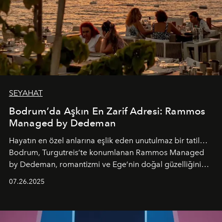
SEYAHAT
Bodrum’da Aşkın En Zarif Adresi: Rammos
Managed by Dedeman
Hayatın en özel anlarına eşlik eden unutulmaz bir tatil…
Bodrum, Turgutreis’te konumlanan Rammos Managed
by Dedeman, romantizmi ve Ege’nin doğal güzelliğini
aynı atmosferde buluşturarak balayı çiftlerinden özel
07.26.2025
kutlamalar planlayan misafirlere benzersiz bir deneyim
vadediyor.