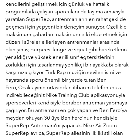
kendilerini geliştirmek için günlük ve haftalık
programlarla çalışan sporculara da taşıma amacıyla
yaratılan SuperRep, antrenmanların en rahat şekilde
geçmesi için yepyeni bir deneyim sunuyor. Özellikle
maksimum çabadan maksimum etki elde etmek için
düzenli sürelerle ilerleyen antrenmanlar arasında
olan şınav, burpees, lunge ve squat gibi hareketlerin
yer aldığı ve yüksek enerjili sınıf egzersizlerinin
zorlukları için tasarlanmış yenilikçi bir ayakkabı olarak
karşımıza çıkıyor. Türk Rap müziğin sevilen ismi ve
hayatında sporu önemli bir yerde tutan Ben
Fero, Ocak ayının ortasından itibaren telefonunuza
indirebileceğiniz Nike Training Club aplikasyonuyla
sporseverleri kendisiyle beraber antreman yapmaya
çağırıyor. Bu antremanı en çok yapan ve Ben Fero’ya
meydan okuyan 30 üye Ben Fero’nun kendisiyle
SuperRep Antremanı’nı yapacak. Nike Air Zoom
SuperRep ayrıca, SuperRep ailesinin ilk iki stili olan