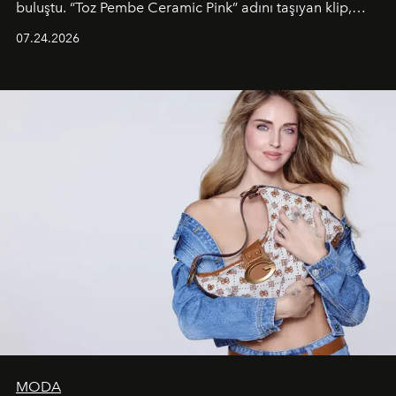
buluştu. “Toz Pembe Ceramic Pink” adını taşıyan klip,
grubun enerjisini yansıtan renkli atmosferi, hareketli
07.24.2026
dans koreografileri ve güçlü stil dünyasıyla dikkat
çekerken, saç tasarımları da görsel anlatımın en önemli
unsurlarından biri olarak öne çıkıyor.
MODA