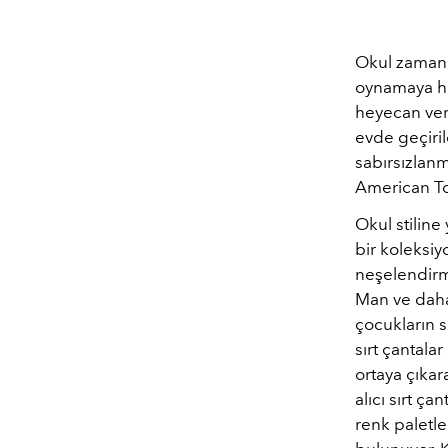
Okul zamanı 
oynamaya haz
heyecan ver
evde geçiri
sabırsızlan
American Tou
Okul stiline
bir koleksi
neşelendirm
Man ve daha
çocukların s
sırt çantal
ortaya çıkar
alıcı sırt ça
renk paletle