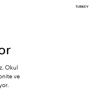
TURKEY
or
z. Okul
onite ve
yor.