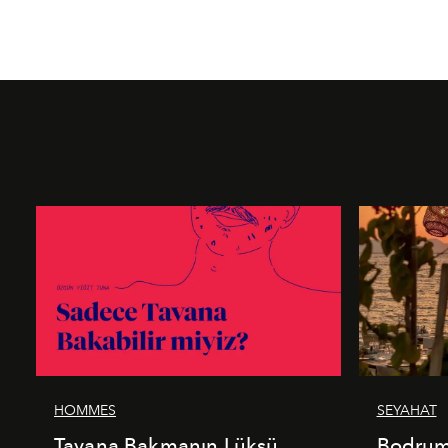
HOMMES
SEYAHAT
Tavana Bakmanın Lüksü
Bodrum’