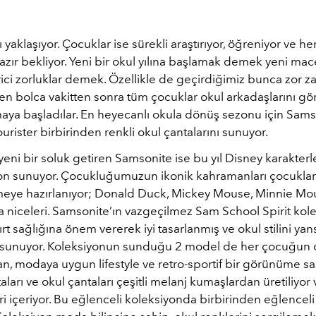
yaklaşıyor. Çocuklar ise sürekli araştırıyor, öğreniyor ve h
ır bekliyor. Yeni bir okul yılına başlamak demek yeni mac
ici zorluklar demek. Özellikle de geçirdiğimiz bunca zor 
len bolca vakitten sonra tüm çocuklar okul arkadaşlarını g
maya başladılar. En heyecanlı okula dönüş sezonu için Sams
rister birbirinden renkli okul çantalarını sunuyor.
 yeni bir soluk getiren Samsonite ise bu yıl Disney karakterle
yon sunuyor. Çocukluğumuzun ikonik kahramanları çocuklar
eye hazırlanıyor; Donald Duck, Mickey Mouse, Minnie Mo
 niceleri. Samsonite’ın vazgeçilmez Sam School Spirit kole
ırt sağlığına önem vererek iyi tasarlanmış ve okul stilini yan
ar sunuyor. Koleksiyonun sunduğu 2 model de her çocuğun
an, modaya uygun lifestyle ve retro-sportif bir görünüme s
ntaları ve okul çantaları çeşitli melanj kumaşlardan üretiliyor
ri içeriyor. Bu eğlenceli koleksiyonda birbirinden eğlenceli