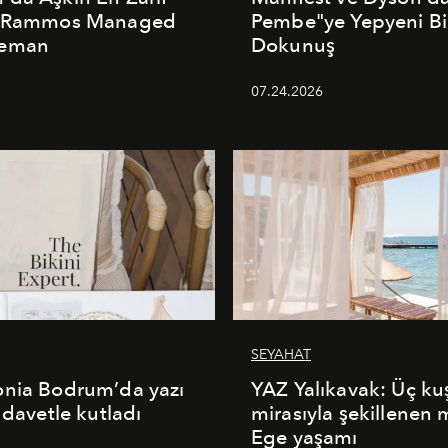
: Rammos Managed
Pembe"ye Yepyeni Bi
deman
Dokunuş
5
07.24.2026
SEYAHAT
onia Bodrum’da yazı
YAZ Yalıkavak: Üç ku
 davetle kutladı
mirasıyla şekillenen
Ege yaşamı