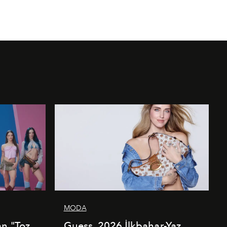
MODA
an "Toz
Guess, 2026 İlkbahar-Yaz