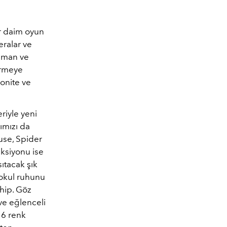
er daim oyun
eralar ve
zaman ve
örmeye
onite ve
riyle yeni
ımızı da
use, Spider
ksiyonu ise
sıtacak şık
 okul ruhunu
ahip. Göz
 ve eğlenceli
 6 renk