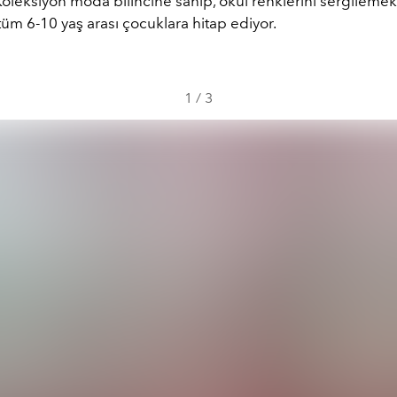
Koleksiyon moda bilincine sahip, okul renklerini sergileme
üm 6-10 yaş arası çocuklara hitap ediyor.
1
/
3