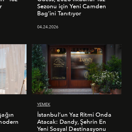
r
Sezonu için Yeni Camden
Bag’ini Tanıtıyor
04.24.2026
YEMEK
şağın
İstanbul’un Yaz Ritmi Onda
 modern
Atacak: Dandy, Şehrin En
Yeni Sosyal Destinasyonu