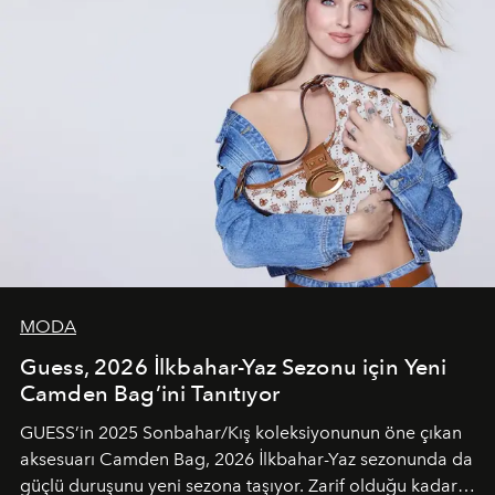
MODA
Guess, 2026 İlkbahar-Yaz Sezonu için Yeni
Camden Bag’ini Tanıtıyor
GUESS’in 2025 Sonbahar/Kış koleksiyonunun öne çıkan
aksesuarı Camden Bag, 2026 İlkbahar-Yaz sezonunda da
güçlü duruşunu yeni sezona taşıyor. Zarif olduğu kadar