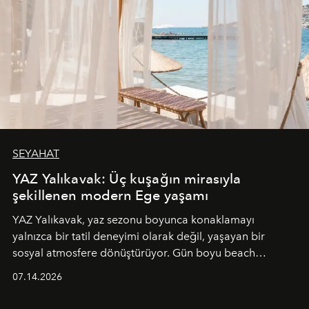
SEYAHAT
YAZ Yalıkavak: Üç kuşağın mirasıyla
şekillenen modern Ege yaşamı
YAZ Yalıkavak, yaz sezonu boyunca konaklamayı
yalnızca bir tatil deneyimi olarak değil, yaşayan bir
sosyal atmosfere dönüştürüyor. Gün boyu beach
alanında DJ performansları ve canlı müzik eşliğinde
07.14.2026
Ege’nin ritmi hissedilirken, akşamları ise Anadolu
mutfağını modern dokunuşlarla müzikle buluşturan