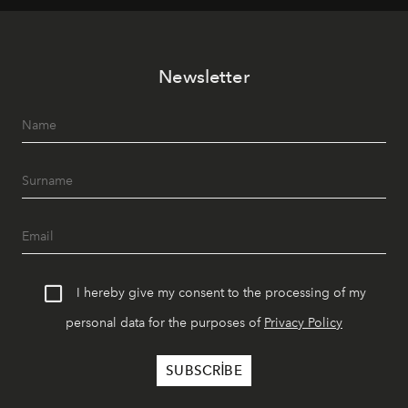
tematik gastronomi geceleri misafirlerle buluşuyor.
Paylaşıma, lezzete ve müziğe odaklanan bu özel
akşamlar, YAZ’ın sade lüks anlayışını gün batımından
Newsletter
geceye taşıyarak her hafta farklı bir deneyim sunuyor.
I hereby give my consent to the processing of my
personal data for the purposes of
Privacy Policy