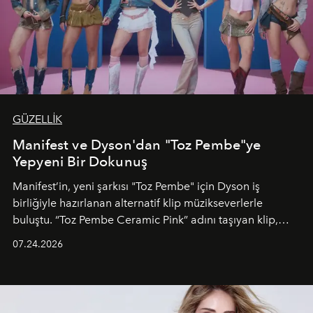
GÜZELLİK
Manifest ve Dyson'dan "Toz Pembe"ye
Yepyeni Bir Dokunuş
Manifest’in, yeni şarkısı "Toz Pembe" için Dyson iş
birliğiyle hazırlanan alternatif klip müzikseverlerle
buluştu. “Toz Pembe Ceramic Pink” adını taşıyan klip,
grubun enerjisini yansıtan renkli atmosferi, hareketli
07.24.2026
dans koreografileri ve güçlü stil dünyasıyla dikkat
çekerken, saç tasarımları da görsel anlatımın en önemli
unsurlarından biri olarak öne çıkıyor.