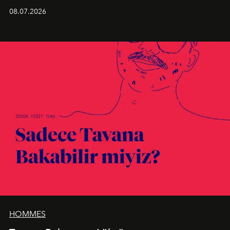
Kusursuz malzeme kalitesini yüksek zanaatkarlıkla
08.07.2026
birleştiren marka; modern mimarinin sınırlarını zorlayan
en yeni seçkisiyle bu imza felsefesini mekanlara taşıyor.
HOMMES