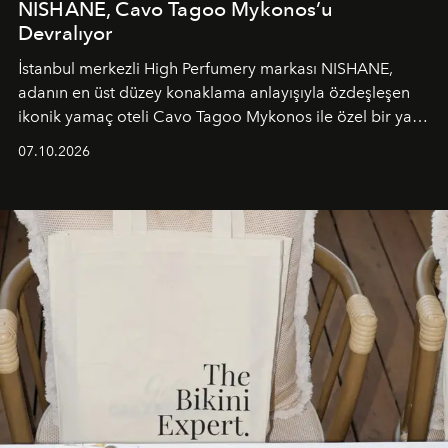
NISHANE, Cavo Tagoo Mykonos’u
Devralıyor
İstanbul merkezli High Perfumery markası NISHANE,
adanın en üst düzey konaklama anlayışıyla özdeşleşen
ikonik yamaç oteli Cavo Tagoo Mykonos ile özel bir yaz
iş birliğini hayata geçirdi. 25 Haziran 2026 itibarıyla
07.10.2026
başlayan bu özel aktivasyon, NISHANE’nin koku evrenini
Akdeniz’in en prestijli destinasyonlarından biriyle
buluşturarak markanın Cavo Tagoo’daki varlığını
sürükleyici ve mevsime özel bir deneyime dönüştürüyor.