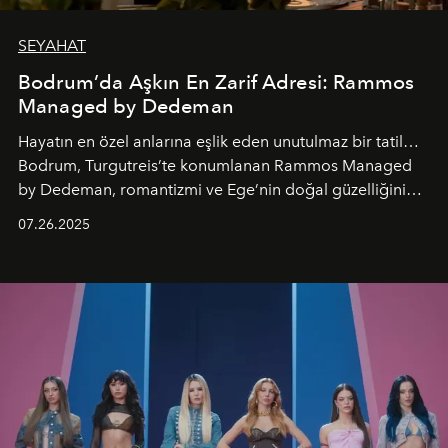
SEYAHAT
Bodrum’da Aşkın En Zarif Adresi: Rammos
Managed by Dedeman
Hayatın en özel anlarına eşlik eden unutulmaz bir tatil…
Bodrum, Turgutreis’te konumlanan Rammos Managed
by Dedeman, romantizmi ve Ege’nin doğal güzelliğini
aynı atmosferde buluşturarak balayı çiftlerinden özel
07.26.2025
kutlamalar planlayan misafirlere benzersiz bir deneyim
vadediyor.