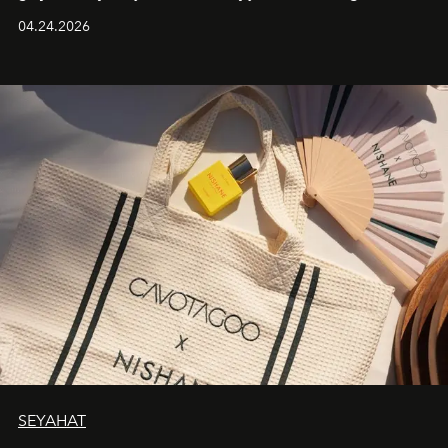
güçlü ve özgüvenli kadınlar için tasarlanan Camden Bag,
04.24.2026
cazibenin, özgünlüğün ve modern bohem tavrın güçlü
bir ifadesi olarak öne çıkıyor.
SEYAHAT