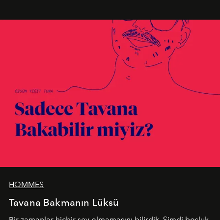
en yeni seçkisiyle bu imza felsefesini mekanlara taşıyor.
HOMMES
Tavana Bakmanın Lüksü
Bir zamanlar hiçbir şey olmamasını bilirdik. Şimdi boşluk