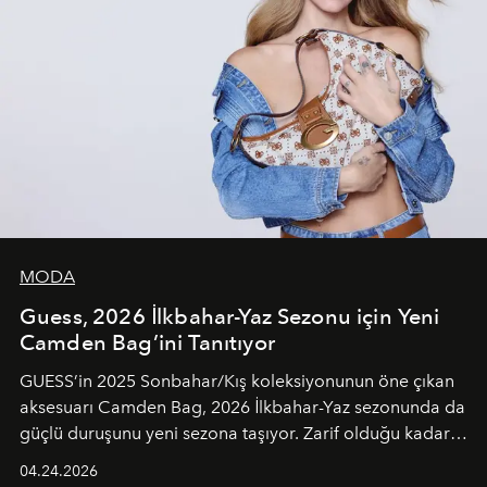
MODA
Guess, 2026 İlkbahar-Yaz Sezonu için Yeni
Camden Bag’ini Tanıtıyor
GUESS’in 2025 Sonbahar/Kış koleksiyonunun öne çıkan
aksesuarı Camden Bag, 2026 İlkbahar-Yaz sezonunda da
güçlü duruşunu yeni sezona taşıyor. Zarif olduğu kadar
güçlü ve özgüvenli kadınlar için tasarlanan Camden Bag,
04.24.2026
cazibenin, özgünlüğün ve modern bohem tavrın güçlü