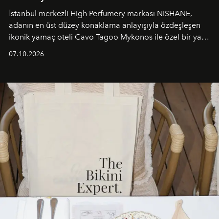
İstanbul merkezli High Perfumery markası NISHANE,
adanın en üst düzey konaklama anlayışıyla özdeşleşen
ikonik yamaç oteli Cavo Tagoo Mykonos ile özel bir yaz
iş birliğini hayata geçirdi. 25 Haziran 2026 itibarıyla
07.10.2026
başlayan bu özel aktivasyon, NISHANE’nin koku evrenini
Akdeniz’in en prestijli destinasyonlarından biriyle
buluşturarak markanın Cavo Tagoo’daki varlığını
sürükleyici ve mevsime özel bir deneyime dönüştürüyor.