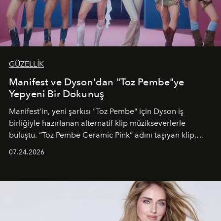
GÜZELLİK
Manifest ve Dyson'dan "Toz Pembe"ye
Yepyeni Bir Dokunuş
Manifest’in, yeni şarkısı "Toz Pembe" için Dyson iş
birliğiyle hazırlanan alternatif klip müzikseverlerle
buluştu. “Toz Pembe Ceramic Pink” adını taşıyan klip,
grubun enerjisini yansıtan renkli atmosferi, hareketli
07.24.2026
dans koreografileri ve güçlü stil dünyasıyla dikkat
çekerken, saç tasarımları da görsel anlatımın en önemli
unsurlarından biri olarak öne çıkıyor.