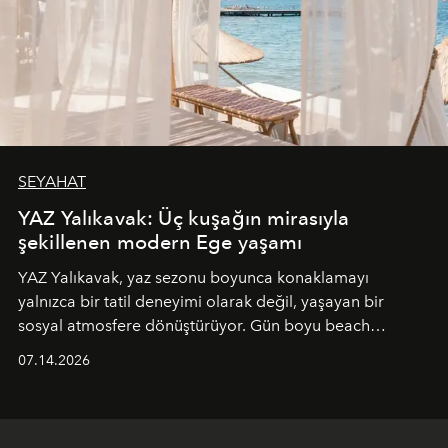
SEYAHAT
YAZ Yalıkavak: Üç kuşağın mirasıyla
şekillenen modern Ege yaşamı
YAZ Yalıkavak, yaz sezonu boyunca konaklamayı
yalnızca bir tatil deneyimi olarak değil, yaşayan bir
sosyal atmosfere dönüştürüyor. Gün boyu beach
alanında DJ performansları ve canlı müzik eşliğinde
07.14.2026
Ege’nin ritmi hissedilirken, akşamları ise Anadolu
mutfağını modern dokunuşlarla müzikle buluşturan
tematik gastronomi geceleri misafirlerle buluşuyor.
Paylaşıma, lezzete ve müziğe odaklanan bu özel