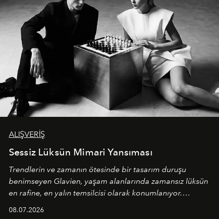
ALIŞVERİŞ
Sessiz Lüksün Mimari Yansıması
Trendlerin ve zamanın ötesinde bir tasarım duruşu
benimseyen
Glavien,
yaşam alanlarında zamansız lüksün
en rafine, en yalın temsilcisi olarak konumlanıyor.
Kusursuz malzeme kalitesini yüksek zanaatkarlıkla
08.07.2026
birleştiren marka; modern mimarinin sınırlarını zorlayan