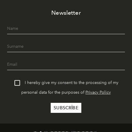
akşamlar, YAZ’ın sade lüks anlayışını gün batımından
Newsletter
geceye taşıyarak her hafta farklı bir deneyim sunuyor.
I hereby give my consent to the processing of my
personal data for the purposes of
Privacy Policy