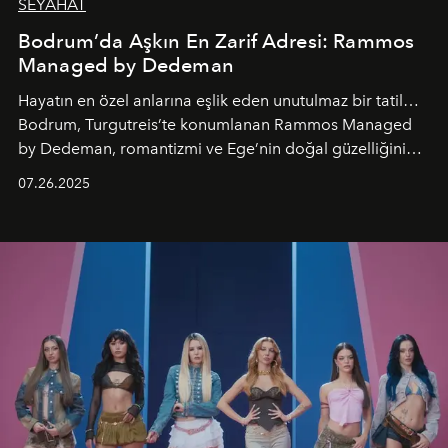
SEYAHAT
Bodrum’da Aşkın En Zarif Adresi: Rammos
Managed by Dedeman
Hayatın en özel anlarına eşlik eden unutulmaz bir tatil…
Bodrum, Turgutreis’te konumlanan Rammos Managed
by Dedeman, romantizmi ve Ege’nin doğal güzelliğini
aynı atmosferde buluşturarak balayı çiftlerinden özel
07.26.2025
kutlamalar planlayan misafirlere benzersiz bir deneyim
vadediyor.