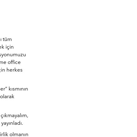
ı tüm
k için
lasyonumuzu
me office
için herkes
er” kısmının
 olarak
 çıkmayalım,
 yayınladı.
irlik olmanın