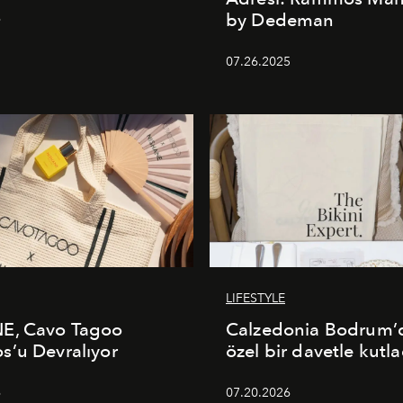
by Dedeman
6
07.26.2025
LIFESTYLE
E, Cavo Tagoo
Calzedonia Bodrum’d
’u Devralıyor
özel bir davetle kutla
6
07.20.2026