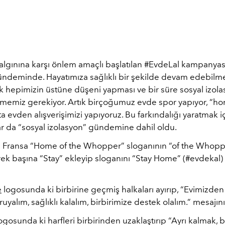
lgınına karşı önlem amaçlı başlatılan #EvdeLal kampanyas
ndeminde. Hayatımıza sağlıklı bir şekilde devam edebilme
ak hepimizin üstüne düşeni yapması ve bir süre sosyal izo
rmemiz gerekiyor. Artık birçoğumuz evde spor yapıyor, “ho
tta evden alışverişimizi yapıyoruz. Bu farkındalığı yaratmak 
ar da “sosyal izolasyon” gündemine dahil oldu.
 Fransa “Home of the Whopper” sloganının “of the Whopp
ek başına “Stay” ekleyip sloganını “Stay Home” (#evdekal)
e
logosunda ki birbirine geçmiş halkaları ayırıp, “Evimizden
uyalım, sağlıklı kalalım, birbirimize destek olalım.” mesajını
gosunda ki harfleri birbirinden uzaklaştırıp “Ayrı kalmak, b