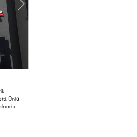
fik
tti. Ünlü
akkında