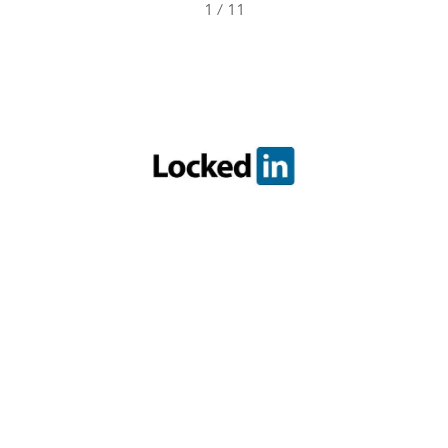
1
/
11