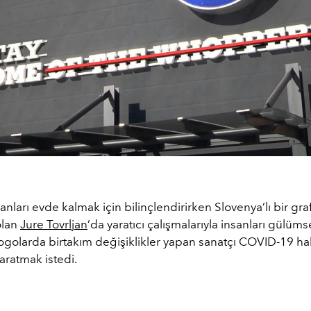
anları evde kalmak için bilinçlendirirken Slovenya’lı bir gra
olan
Jure Tovrljan
’da yaratıcı çalışmalarıyla insanları gülümse
logolarda birtakım değişiklikler yapan sanatçı COVID-19 h
yaratmak istedi.