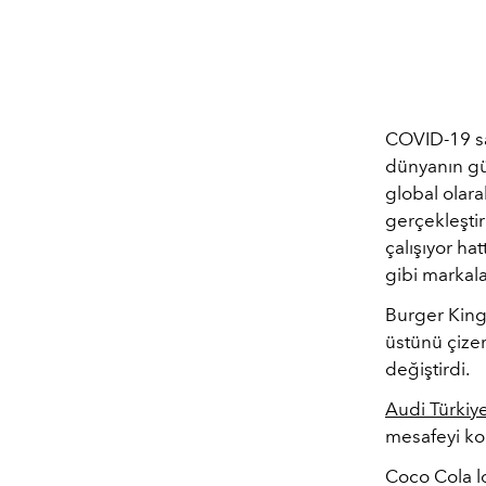
COVID-19 sa
dünyanın gü
global olar
gerçekleşti
çalışıyor ha
gibi markal
Burger King
üstünü çizer
değiştirdi.
Audi Türkiy
mesafeyi kor
Coco Cola lo