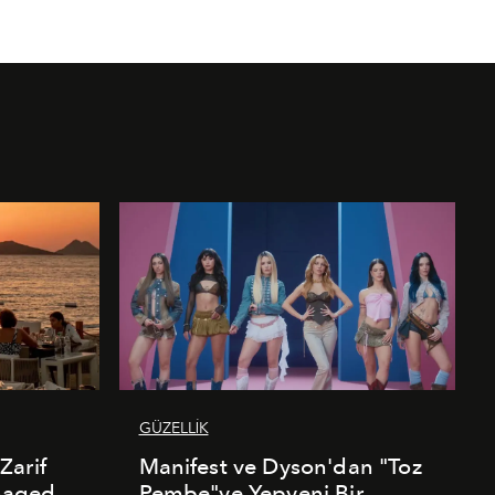
GÜZELLİK
Zarif
Manifest ve Dyson'dan "Toz
naged
Pembe"ye Yepyeni Bir