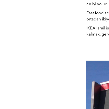
en iyi yolud
Fast food s
ortadan ikiy
IKEA İsrail 
kalmak, gerç