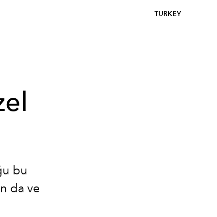
TURKEY
zel
ğu bu
ın da ve