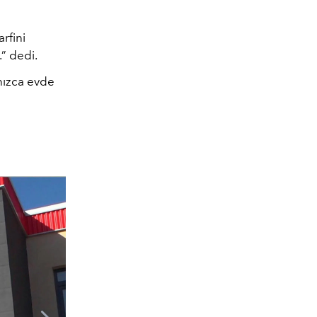
rfini
.” dedi.
nızca evde