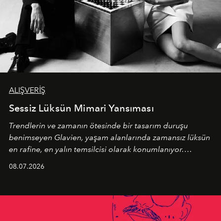
ALIŞVERİŞ
Sessiz Lüksün Mimari Yansıması
Trendlerin ve zamanın ötesinde bir tasarım duruşu
benimseyen
Glavien,
yaşam alanlarında zamansız lüksün
en rafine, en yalın temsilcisi olarak konumlanıyor.
Kusursuz malzeme kalitesini yüksek zanaatkarlıkla
08.07.2026
birleştiren marka; modern mimarinin sınırlarını zorlayan
en yeni seçkisiyle bu imza felsefesini mekanlara taşıyor.