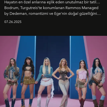
Hayatın en özel anlarına eşlik eden unutulmaz bir tatil…
Bodrum, Turgutreis’te konumlanan Rammos Managed
by Dedeman, romantizmi ve Ege’nin doğal güzelliğini
aynı atmosferde buluşturarak balayı çiftlerinden özel
07.26.2025
kutlamalar planlayan misafirlere benzersiz bir deneyim
vadediyor.