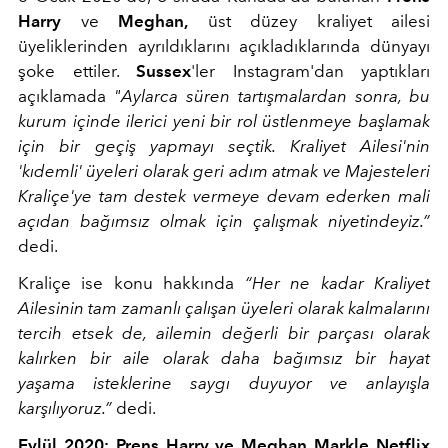
Harry
ve
Meghan,
üst düzey kraliyet ailesi
üyeliklerinden ayrıldıklarını açıkladıklarında dünyayı
şoke ettiler.
Sussex
'ler Instagram'dan yaptıkları
açıklamada
"Aylarca süren tartışmalardan sonra, bu
kurum içinde ilerici yeni bir rol üstlenmeye başlamak
için bir geçiş yapmayı seçtik. Kraliyet Ailesi'nin
'kıdemli' üyeleri olarak geri adım atmak ve Majesteleri
Kraliçe'ye tam destek vermeye devam ederken mali
açıdan bağımsız olmak için çalışmak niyetindeyiz.”
dedi.
Kraliçe ise konu hakkında
“Her ne kadar Kraliyet
Ailesinin tam zamanlı çalışan üyeleri olarak kalmalarını
tercih etsek de, ailemin değerli bir parçası olarak
kalırken bir aile olarak daha bağımsız bir hayat
yaşama isteklerine saygı duyuyor ve anlayışla
karşılıyoruz.”
dedi.
Eylül 2020: Prens Harry ve Meghan Markle Netflix