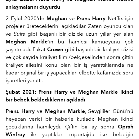
anlaşmalarını duyurdu
2 Eylül 2020'de
Meghan
ve
Prens Harry
Netflix için
projeler üreteceklerini açıkladılar. Zaten oyuncu olan
ve
Suits
gibi başarılı bir dizide uzun yıllar yer alan
Meghan Markle
’ın bu hamlesi kamuoyunu çok
şaşırtmadı. Fakat
Crown
gibi başarılı bir kraliyet dizisi
ve çok sayıda kraliyet filmi/belgeselinden sonra çiftin
kraliyet ailesini konu olan bir iş yarattıklarında ne
kadar orijinal bir iş yapacakları elbette kafamızda soru
işaretleri yarattı.
Şubat 2021: Prens Harry ve Meghan Markle ikinci
bir bebek beklediklerini açıkladı
Prens Harry
ve
Meghan Markle
, Sevgililer Günü'nü
heyecan verici bir haberle kutladı: Meghan ikinci
çocuklarına hamileydi. Çiftin bir ay sonra
Oprah
Winfrey
ile yaptıkları röportajda ise bebeğin