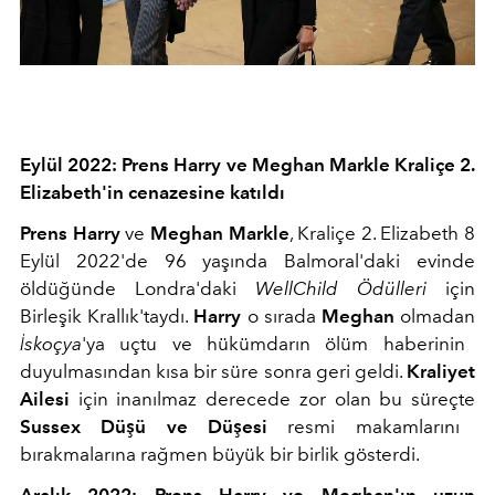
Eylül 2022: Prens Harry ve Meghan Markle Kraliçe 2.
Elizabeth'in cenazesine katıldı
Prens Harry
ve
Meghan Markle
, Kraliçe 2. Elizabeth 8
Eylül 2022'de 96 yaşında Balmoral'daki evinde
öldüğünde Londra'daki
WellChild Ödülleri
için
Birleşik Krallık'taydı.
Harry
o sırada
Meghan
olmadan
İskoçya
'ya uçtu ve hükümdarın ölüm haberinin
duyulmasından kısa bir süre sonra geri geldi.
Kraliyet
Ailesi
için inanılmaz derecede zor olan bu süreçte
Sussex Düşü ve Düşesi
resmi makamlarını
bırakmalarına rağmen büyük bir birlik gösterdi.
Aralık 2022: Prens Harry ve Meghan'ın uzun