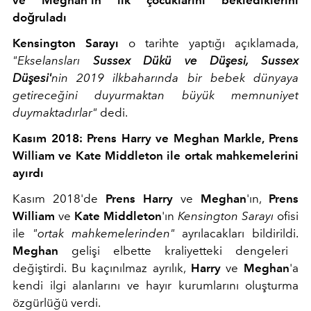
ve Meghan'ın ilk çocuklarını beklediklerini
doğruladı
Kensington Sarayı
o tarihte yaptığı açıklamada,
"Ekselansları
Sussex Dükü ve Düşesi, Sussex
Düşesi'
nin 2019 ilkbaharında bir bebek dünyaya
getireceğini duyurmaktan büyük memnuniyet
duymaktadırlar"
dedi.
Kasım 2018: Prens Harry ve Meghan Markle, Prens
William ve Kate Middleton ile ortak mahkemelerini
ayırdı
Kasım 2018'de
Prens Harry
ve
Meghan
'ın,
Prens
William
ve
Kate Middleton
'ın
Kensington Sarayı
ofisi
ile
"ortak mahkemelerinden"
ayrılacakları bildirildi.
Meghan
gelişi elbette kraliyetteki dengeleri
değiştirdi. Bu kaçınılmaz ayrılık,
Harry
ve
Meghan
'a
kendi ilgi alanlarını ve hayır kurumlarını oluşturma
özgürlüğü verdi.