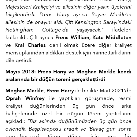
Majesteleri Kraliçe'yi ve ailesinin diğer yakın üyelerini
bilgilendirdi. Prens Harry ayrıca Bayan Markle'ın
ailesinin de onayını aldı. Çift Kensington Sarayı'ndaki
Nottingham Cottage'da yaşayacak."
ifadeleri
kullanıldı. Çift ayrıca
Prens William,
Kate Middleton
ve
Kral Charles
dahil olmak üzere diğer kraliyet
mensuplarından aldıkları destek için minnettarlıklarını
dile getirdi.
Mayıs 2018: Prens Harry ve Meghan Markle kendi
aralarında bir düğün töreni gerçekleştirdi
Meghan Markle
,
Prens Harry
ile birlikte Mart 2021'de
Oprah Winfrey
ile yaptıkları görüşmede, resmi
kraliyet düğünlerinden üç gün önce arka
bahçelerinde özel bir düğün töreni yaptıklarını
açıkladı:
“Biz aslında düğünümüzden üç gün önce
evlendik. Başpiskoposu aradık ve ‘Birkaç gün sonra
gerçekleşecek tören dünya için ama biz