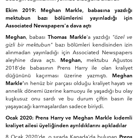
Ekim 2019: Meghan Markle, babasına yazdığı
mektubun bazı bölümlerini yayınladığı için
Associated Newspapers'a dava açtı
Meghan
, babası
Thomas Markle
'a yazdığı
"özel ve
gizli bir mektubun"
bazı bölümleri kendisinden izin
alınmadan yayınladığı için Associated Newspapers
aleyhine dava açtı.
Meghan,
mektubu Ağustos
2018'de babasının Prens Harry ile olan kraliyet
düğününü kaçırması üzerine yazmıştı.
Meghan
Markle’
ın henüz bir parçası olduğu kraliyet hayatı ve
annelik dönemi üzerine kamuoyu ile yaşadığı bu olay
kuşkusuz onu sardı ve bu durum çiftin basın ile
yaşayacağı karmaşalardan sadece biriydi.
Ocak 2020: Prens Harry ve Meghan Markle kıdemli
kraliyet ailesi üyeliğinden ayrıldıklarını açıkladılar
8 Ocak 2020'de, o sırada Kanada'da bulunan
Prens