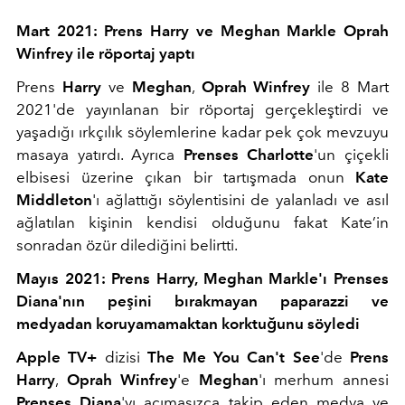
Mart 2021: Prens Harry ve Meghan Markle Oprah
Winfrey ile röportaj yaptı
Prens
Harry
ve
Meghan
,
Oprah Winfrey
ile 8 Mart
2021'de yayınlanan bir röportaj gerçekleştirdi ve
yaşadığı ırkçılık söylemlerine kadar pek çok mevzuyu
masaya yatırdı. Ayrıca
Prenses Charlotte
'un çiçekli
elbisesi üzerine çıkan bir tartışmada onun
Kate
Middleton
'ı ağlattığı söylentisini de yalanladı ve asıl
ağlatılan kişinin kendisi olduğunu fakat Kate’in
sonradan özür dilediğini belirtti.
Mayıs 2021: Prens Harry, Meghan Markle'ı Prenses
Diana'nın peşini bırakmayan paparazzi ve
medyadan koruyamamaktan korktuğunu söyledi
Apple TV+
dizisi
The Me You Can't See
'de
Prens
Harry
,
Oprah Winfrey
'e
Meghan
'ı merhum annesi
Prenses Diana
'yı acımasızca takip eden medya ve