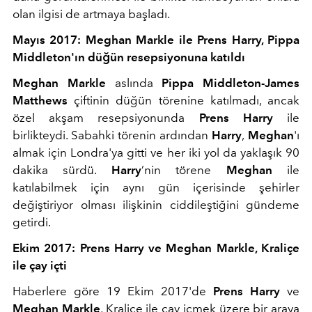
olan ilgisi de artmaya başladı.
Mayıs 2017: Meghan Markle ile Prens Harry, Pippa
Middleton'ın düğün resepsiyonuna katıldı
Meghan Markle
aslında
Pippa Middleton-James
Matthews
çiftinin düğün törenine katılmadı, ancak
özel akşam resepsiyonunda
Prens Harry
ile
birlikteydi. Sabahki törenin ardından
Harry
,
Meghan
'ı
almak için Londra'ya gitti ve her iki yol da yaklaşık 90
dakika sürdü.
Harry
’nin törene
Meghan
ile
katılabilmek için aynı gün içerisinde şehirler
değiştiriyor olması ilişkinin ciddileştiğini gündeme
getirdi.
Ekim 2017: Prens Harry ve Meghan Markle, Kraliçe
ile çay içti
Haberlere göre 19 Ekim 2017'de
Prens Harry
ve
Meghan Markle
, Kraliçe ile çay içmek üzere bir araya