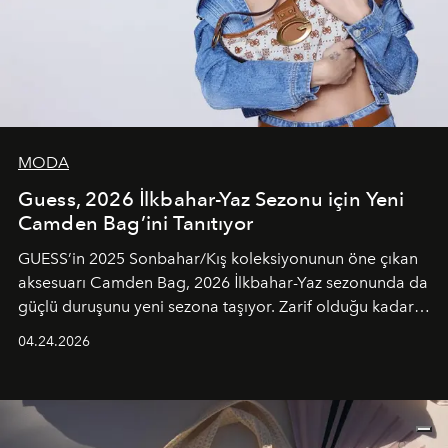
MODA
Guess, 2026 İlkbahar-Yaz Sezonu için Yeni
Camden Bag’ini Tanıtıyor
GUESS’in 2025 Sonbahar/Kış koleksiyonunun öne çıkan
aksesuarı Camden Bag, 2026 İlkbahar-Yaz sezonunda da
güçlü duruşunu yeni sezona taşıyor. Zarif olduğu kadar
güçlü ve özgüvenli kadınlar için tasarlanan Camden Bag,
04.24.2026
cazibenin, özgünlüğün ve modern bohem tavrın güçlü
bir ifadesi olarak öne çıkıyor.