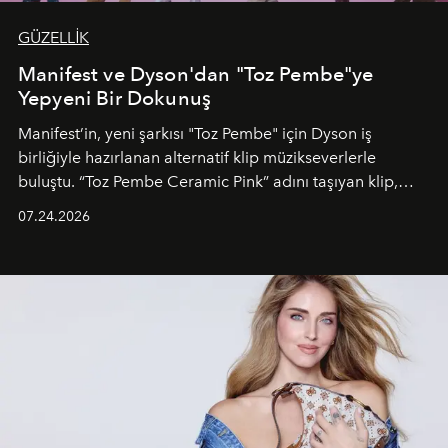
GÜZELLİK
Manifest ve Dyson'dan "Toz Pembe"ye
Yepyeni Bir Dokunuş
Manifest’in, yeni şarkısı "Toz Pembe" için Dyson iş
birliğiyle hazırlanan alternatif klip müzikseverlerle
buluştu. “Toz Pembe Ceramic Pink” adını taşıyan klip,
grubun enerjisini yansıtan renkli atmosferi, hareketli
07.24.2026
dans koreografileri ve güçlü stil dünyasıyla dikkat
çekerken, saç tasarımları da görsel anlatımın en önemli
unsurlarından biri olarak öne çıkıyor.