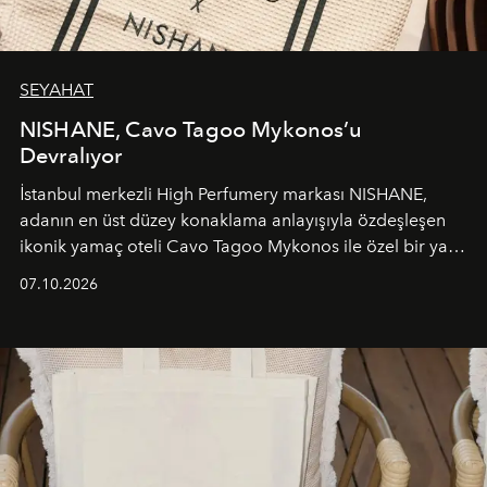
SEYAHAT
NISHANE, Cavo Tagoo Mykonos’u
Devralıyor
İstanbul merkezli High Perfumery markası NISHANE,
adanın en üst düzey konaklama anlayışıyla özdeşleşen
ikonik yamaç oteli Cavo Tagoo Mykonos ile özel bir yaz
iş birliğini hayata geçirdi. 25 Haziran 2026 itibarıyla
07.10.2026
başlayan bu özel aktivasyon, NISHANE’nin koku evrenini
Akdeniz’in en prestijli destinasyonlarından biriyle
buluşturarak markanın Cavo Tagoo’daki varlığını
sürükleyici ve mevsime özel bir deneyime dönüştürüyor.