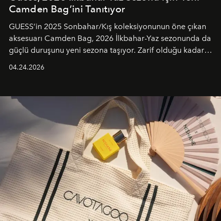
Camden Bag’ini Tanıtıyor
GUESS’in 2025 Sonbahar/Kış koleksiyonunun öne çıkan
aksesuarı Camden Bag, 2026 İlkbahar-Yaz sezonunda da
güçlü duruşunu yeni sezona taşıyor. Zarif olduğu kadar
güçlü ve özgüvenli kadınlar için tasarlanan Camden Bag,
04.24.2026
cazibenin, özgünlüğün ve modern bohem tavrın güçlü
bir ifadesi olarak öne çıkıyor.