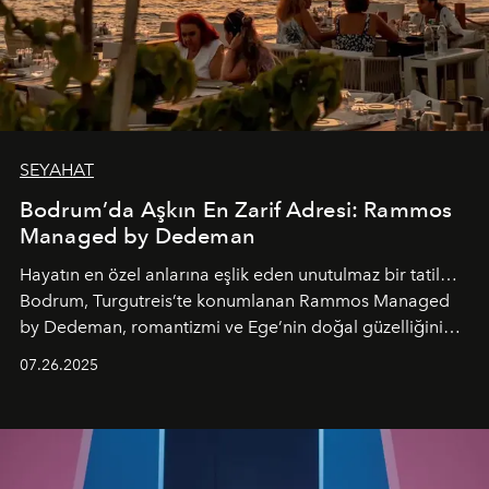
SEYAHAT
Bodrum’da Aşkın En Zarif Adresi: Rammos
Managed by Dedeman
Hayatın en özel anlarına eşlik eden unutulmaz bir tatil…
Bodrum, Turgutreis’te konumlanan Rammos Managed
by Dedeman, romantizmi ve Ege’nin doğal güzelliğini
aynı atmosferde buluşturarak balayı çiftlerinden özel
07.26.2025
kutlamalar planlayan misafirlere benzersiz bir deneyim
vadediyor.