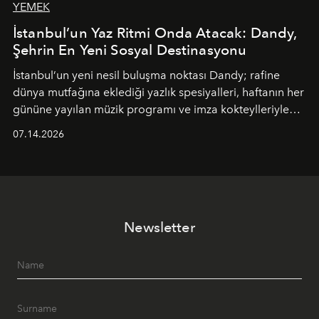
YEMEK
İstanbul’un Yaz Ritmi Onda Atacak: Dandy,
Şehrin En Yeni Sosyal Destinasyonu
İstanbul’un yeni nesil buluşma noktası
Dandy
; rafine
dünya mutfağına eklediği yazlık spesiyalleri, haftanın her
gününe yayılan müzik programı ve imza kokteylleriyle
yaz akşamlarını stil sahibi bir şehir ritüeline
07.14.2026
dönüştürüyor. Şehrin kozmopolit enerjisini "zahmetsiz
lüks" anlayışıyla buluşturan mekan; gurme lezzetleri, iyi
müziği ve açık havadaki özel puro alanını tek bir çatı
altında sunuyor.
Newsletter