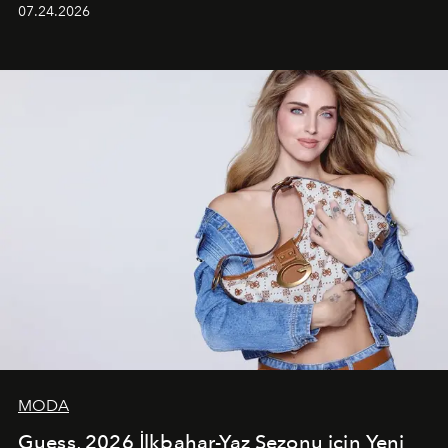
grubun enerjisini yansıtan renkli atmosferi, hareketli
07.24.2026
dans koreografileri ve güçlü stil dünyasıyla dikkat
çekerken, saç tasarımları da görsel anlatımın en önemli
unsurlarından biri olarak öne çıkıyor.
MODA
Guess, 2026 İlkbahar-Yaz Sezonu için Yeni