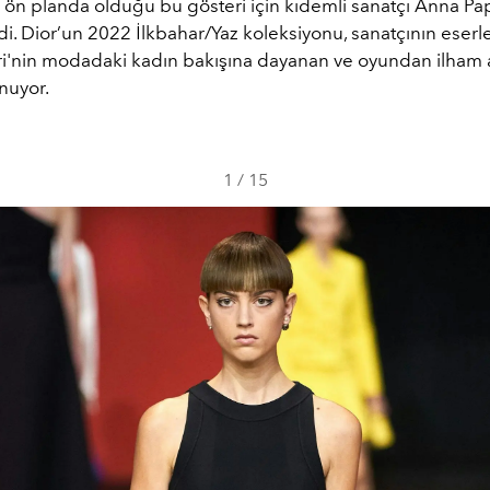
 ön planda olduğu bu gösteri için kıdemli sanatçı Anna Papa
i. Dior’un 2022 İlkbahar/Yaz koleksiyonu, sanatçının eserl
ri'nin modadaki kadın bakışına dayanan ve oyundan ilham a
nuyor.
1
/
15