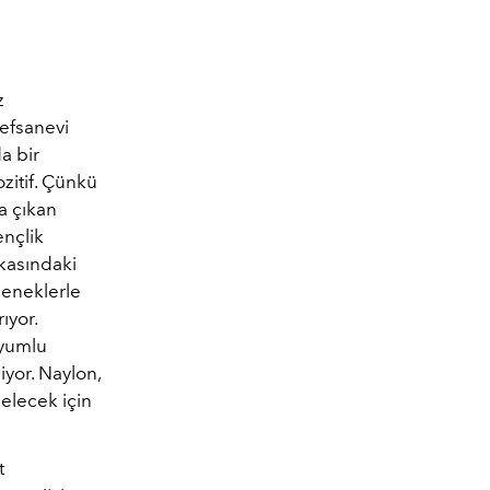
z
efsanevi
a bir
zitif. Çünkü
a çıkan
ençlik
kasındaki
leneklerle
ıyor.
uyumlu
ziyor. Naylon,
elecek için
t