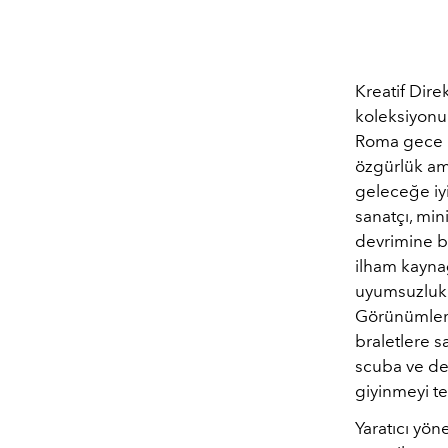
Kreatif Dire
koleksiyonu
Roma gece k
özgürlük amb
geleceğe iy
sanatçı, mini
devrimine b
ilham kayna
uyumsuzluk d
Görünümler, 
braletlere sa
scuba ve de
giyinmeyi te
Yaratıcı yön