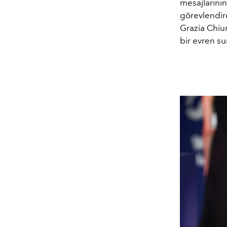
mesajlarının
görevlendird
Grazia Chiu
bir evren su