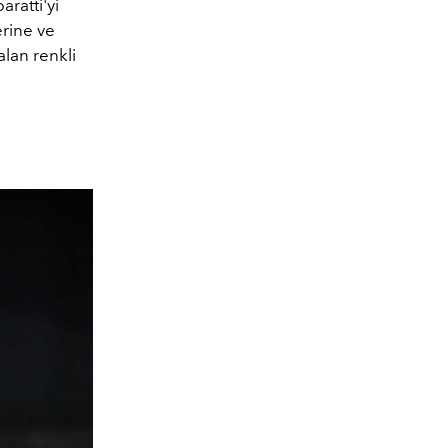
ratti'yi
erine ve
lan renkli