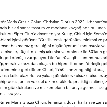
ktör Maria Grazia Chiuri, Christian Dior'un 2022 İlkbahar/Ya
nda bizleri sanat, tasarım ve modanın kavşağında bulunan 
ulübü Piper Club'a davet ediyor. Kulüp, Chiuri için Roma’d
lemi işlevi görüyor. “Grafik, temiz görünüm, minimal ve po
imser bakmamız gerektiğini düşünüyorum” mottosuyla yol
 elbiseler, küçük dikilmiş takımlar ve braletler ile 60'ların g
ir geri dönüşü vurguluyor. Dior'un rüya gibi sunumunun ar
ğı, merak ve arzudan oluşan bu hipnotik ortam. Yerleşik ge
önemine geri dönen Chiuri, 1960'ların zenginliğini araştır
kısa kollu blazerler ve yakalı gömlekler, kolsuz elbiseler, 
hip boks şortları ve özel dikim eteklerle pratikliğin altını çi
nim gibi dokuların ve malzemelerin bir araya gelmesi ise g
msil ediyor.
etmen Maria Grazia Chiuri, feminizm, duvar halıları ve zanaa