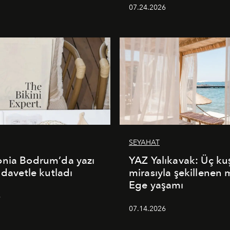
5
07.24.2026
SEYAHAT
onia Bodrum’da yazı
YAZ Yalıkavak: Üç ku
 davetle kutladı
mirasıyla şekillenen
Ege yaşamı
6
07.14.2026