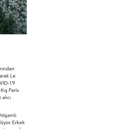
arından
larak Le
OVID-19
Kış Paris
alıcı
htişamlı
lüyor. Erkek