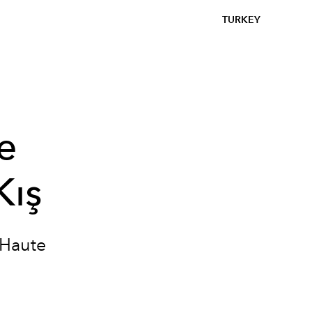
TURKEY
e
Kış
 Haute