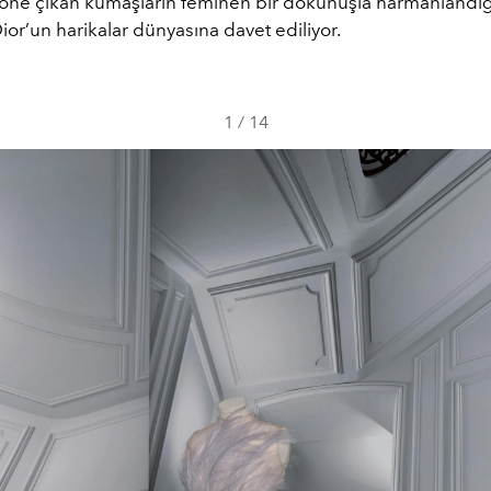
e öne çıkan kumaşların feminen bir dokunuşla harmanlandığı
ior’un harikalar dünyasına davet ediliyor.
1
/
14