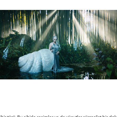
ihir türü. Bu sihirle resimler ya da vücutlar sürrealist bir d