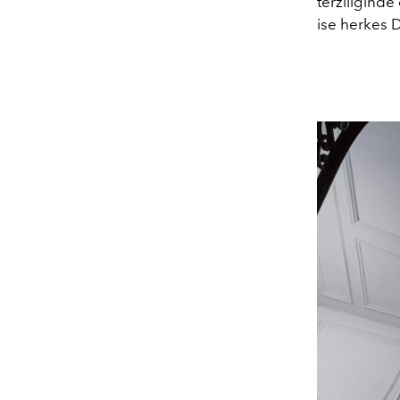
terziliğind
ise herkes D