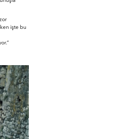
zor
ken işte bu
or.”