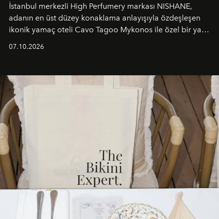
İstanbul merkezli High Perfumery markası NISHANE,
adanın en üst düzey konaklama anlayışıyla özdeşleşen
ikonik yamaç oteli Cavo Tagoo Mykonos ile özel bir yaz
iş birliğini hayata geçirdi. 25 Haziran 2026 itibarıyla
07.10.2026
başlayan bu özel aktivasyon, NISHANE’nin koku evrenini
Akdeniz’in en prestijli destinasyonlarından biriyle
buluşturarak markanın Cavo Tagoo’daki varlığını
sürükleyici ve mevsime özel bir deneyime dönüştürüyor.