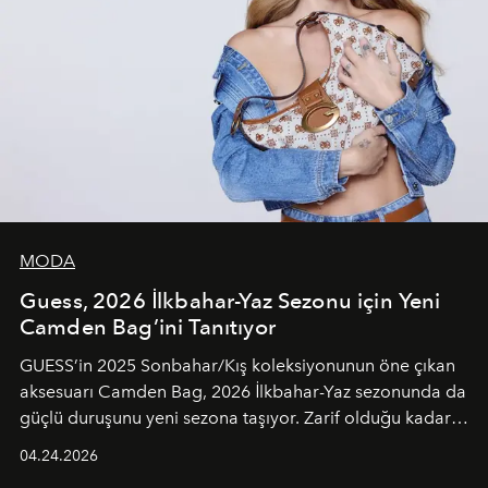
MODA
Guess, 2026 İlkbahar-Yaz Sezonu için Yeni
Camden Bag’ini Tanıtıyor
GUESS’in 2025 Sonbahar/Kış koleksiyonunun öne çıkan
aksesuarı Camden Bag, 2026 İlkbahar-Yaz sezonunda da
güçlü duruşunu yeni sezona taşıyor. Zarif olduğu kadar
güçlü ve özgüvenli kadınlar için tasarlanan Camden Bag,
04.24.2026
cazibenin, özgünlüğün ve modern bohem tavrın güçlü