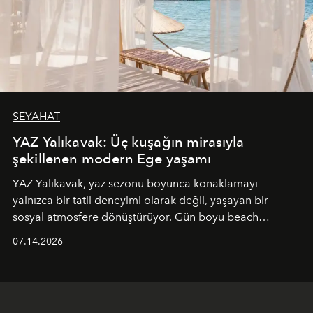
SEYAHAT
YAZ Yalıkavak: Üç kuşağın mirasıyla
şekillenen modern Ege yaşamı
YAZ Yalıkavak, yaz sezonu boyunca konaklamayı
yalnızca bir tatil deneyimi olarak değil, yaşayan bir
sosyal atmosfere dönüştürüyor. Gün boyu beach
alanında DJ performansları ve canlı müzik eşliğinde
07.14.2026
Ege’nin ritmi hissedilirken, akşamları ise Anadolu
mutfağını modern dokunuşlarla müzikle buluşturan
tematik gastronomi geceleri misafirlerle buluşuyor.
Paylaşıma, lezzete ve müziğe odaklanan bu özel