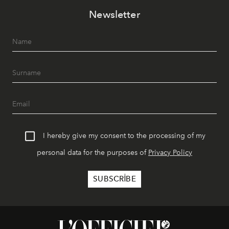
akşamlar, YAZ’ın sade lüks anlayışını gün batımından
Newsletter
geceye taşıyarak her hafta farklı bir deneyim sunuyor.
I hereby give my consent to the processing of my
personal data for the purposes of
Privacy Policy