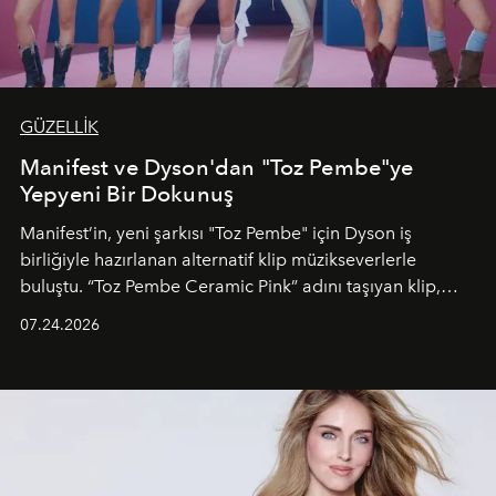
GÜZELLİK
Manifest ve Dyson'dan "Toz Pembe"ye
Yepyeni Bir Dokunuş
Manifest’in, yeni şarkısı "Toz Pembe" için Dyson iş
birliğiyle hazırlanan alternatif klip müzikseverlerle
buluştu. “Toz Pembe Ceramic Pink” adını taşıyan klip,
grubun enerjisini yansıtan renkli atmosferi, hareketli
07.24.2026
dans koreografileri ve güçlü stil dünyasıyla dikkat
çekerken, saç tasarımları da görsel anlatımın en önemli
unsurlarından biri olarak öne çıkıyor.