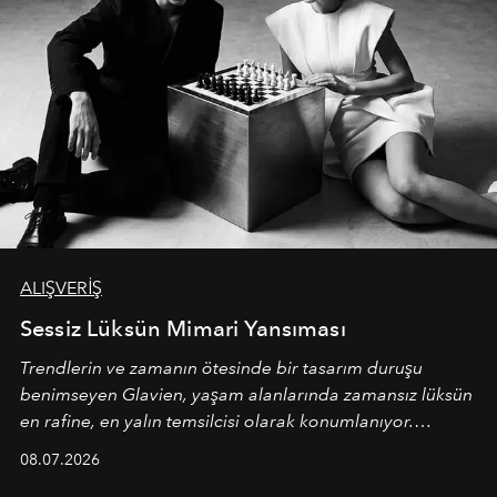
ALIŞVERİŞ
Sessiz Lüksün Mimari Yansıması
Trendlerin ve zamanın ötesinde bir tasarım duruşu
benimseyen
Glavien,
yaşam alanlarında zamansız lüksün
en rafine, en yalın temsilcisi olarak konumlanıyor.
Kusursuz malzeme kalitesini yüksek zanaatkarlıkla
08.07.2026
birleştiren marka; modern mimarinin sınırlarını zorlayan