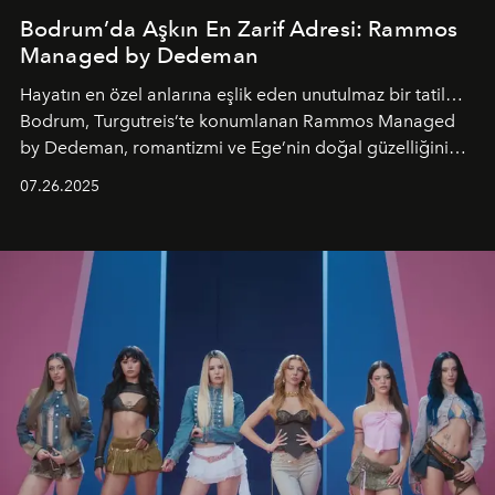
Bodrum’da Aşkın En Zarif Adresi: Rammos
Managed by Dedeman
Hayatın en özel anlarına eşlik eden unutulmaz bir tatil…
Bodrum, Turgutreis’te konumlanan Rammos Managed
by Dedeman, romantizmi ve Ege’nin doğal güzelliğini
aynı atmosferde buluşturarak balayı çiftlerinden özel
07.26.2025
kutlamalar planlayan misafirlere benzersiz bir deneyim
vadediyor.