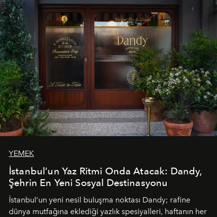
Paylaşıma, lezzete ve müziğe odaklanan bu özel
akşamlar, YAZ’ın sade lüks anlayışını gün batımından
geceye taşıyarak her hafta farklı bir deneyim sunuyor.
YEMEK
İstanbul’un Yaz Ritmi Onda Atacak: Dandy,
Şehrin En Yeni Sosyal Destinasyonu
İstanbul’un yeni nesil buluşma noktası
Dandy
; rafine
dünya mutfağına eklediği yazlık spesiyalleri, haftanın her