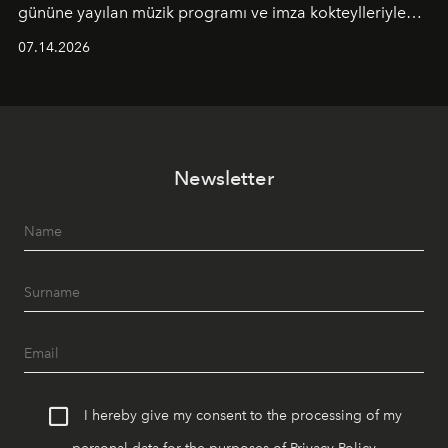
gününe yayılan müzik programı ve imza kokteylleriyle
yaz akşamlarını stil sahibi bir şehir ritüeline
07.14.2026
dönüştürüyor. Şehrin kozmopolit enerjisini "zahmetsiz
lüks" anlayışıyla buluşturan mekan; gurme lezzetleri, iyi
müziği ve açık havadaki özel puro alanını tek bir çatı
altında sunuyor.
Newsletter
I hereby give my consent to the processing of my