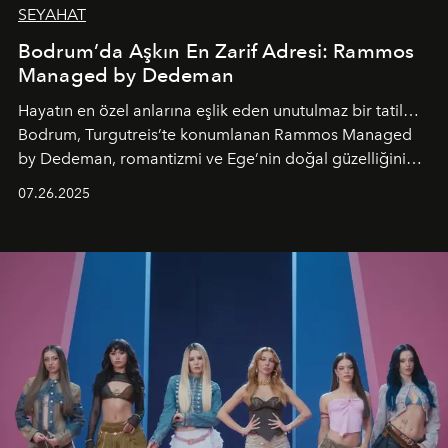
SEYAHAT
Bodrum’da Aşkın En Zarif Adresi: Rammos
Managed by Dedeman
Hayatın en özel anlarına eşlik eden unutulmaz bir tatil…
Bodrum, Turgutreis’te konumlanan Rammos Managed
by Dedeman, romantizmi ve Ege’nin doğal güzelliğini
aynı atmosferde buluşturarak balayı çiftlerinden özel
07.26.2025
kutlamalar planlayan misafirlere benzersiz bir deneyim
vadediyor.