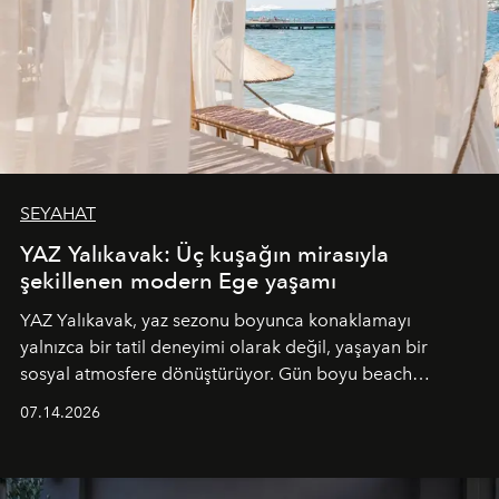
SEYAHAT
YAZ Yalıkavak: Üç kuşağın mirasıyla
şekillenen modern Ege yaşamı
YAZ Yalıkavak, yaz sezonu boyunca konaklamayı
yalnızca bir tatil deneyimi olarak değil, yaşayan bir
sosyal atmosfere dönüştürüyor. Gün boyu beach
alanında DJ performansları ve canlı müzik eşliğinde
07.14.2026
Ege’nin ritmi hissedilirken, akşamları ise Anadolu
mutfağını modern dokunuşlarla müzikle buluşturan
tematik gastronomi geceleri misafirlerle buluşuyor.