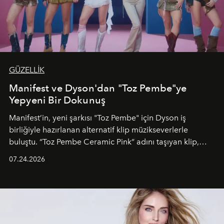
GÜZELLİK
Manifest ve Dyson'dan "Toz Pembe"ye
Yepyeni Bir Dokunuş
Manifest’in, yeni şarkısı "Toz Pembe" için Dyson iş
birliğiyle hazırlanan alternatif klip müzikseverlerle
buluştu. “Toz Pembe Ceramic Pink” adını taşıyan klip,
grubun enerjisini yansıtan renkli atmosferi, hareketli
07.24.2026
dans koreografileri ve güçlü stil dünyasıyla dikkat
çekerken, saç tasarımları da görsel anlatımın en önemli
unsurlarından biri olarak öne çıkıyor.