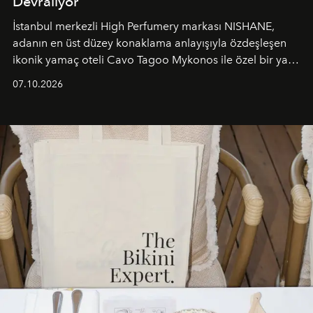
Devralıyor
İstanbul merkezli High Perfumery markası NISHANE,
adanın en üst düzey konaklama anlayışıyla özdeşleşen
ikonik yamaç oteli Cavo Tagoo Mykonos ile özel bir yaz
iş birliğini hayata geçirdi. 25 Haziran 2026 itibarıyla
07.10.2026
başlayan bu özel aktivasyon, NISHANE’nin koku evrenini
Akdeniz’in en prestijli destinasyonlarından biriyle
buluşturarak markanın Cavo Tagoo’daki varlığını
sürükleyici ve mevsime özel bir deneyime dönüştürüyor.