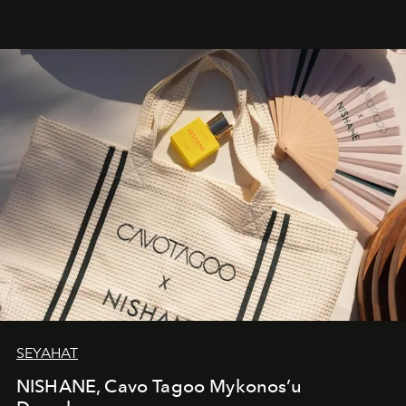
cazibenin, özgünlüğün ve modern bohem tavrın güçlü
bir ifadesi olarak öne çıkıyor.
SEYAHAT
NISHANE, Cavo Tagoo Mykonos’u