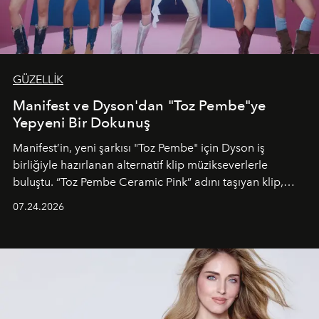
GÜZELLİK
Manifest ve Dyson'dan "Toz Pembe"ye
Yepyeni Bir Dokunuş
Manifest’in, yeni şarkısı "Toz Pembe" için Dyson iş
birliğiyle hazırlanan alternatif klip müzikseverlerle
buluştu. “Toz Pembe Ceramic Pink” adını taşıyan klip,
grubun enerjisini yansıtan renkli atmosferi, hareketli
07.24.2026
dans koreografileri ve güçlü stil dünyasıyla dikkat
çekerken, saç tasarımları da görsel anlatımın en önemli
unsurlarından biri olarak öne çıkıyor.