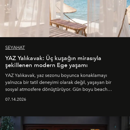
SEYAHAT
YAZ Yalıkavak: Üç kuşağın mirasıyla
şekillenen modern Ege yaşamı
YAZ Yalıkavak, yaz sezonu boyunca konaklamayı
yalnızca bir tatil deneyimi olarak değil, yaşayan bir
sosyal atmosfere dönüştürüyor. Gün boyu beach
alanında DJ performansları ve canlı müzik eşliğinde
07.14.2026
Ege’nin ritmi hissedilirken, akşamları ise Anadolu
mutfağını modern dokunuşlarla müzikle buluşturan
tematik gastronomi geceleri misafirlerle buluşuyor.
Paylaşıma, lezzete ve müziğe odaklanan bu özel