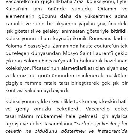
Vaccarello'nun güçlü İlkbahar/Yaz koleksiyonu, Eyfel
Kulesi'nin tam önünde sunuldu. Ortamın ve
elementlerin gücünü daha da yükseltmek adına
karanlık ve serin bir akşamda yapılan şov, finaldeki
ışık gösterisi ve şelaleyi anımsatan gösteriyle bitirildi.
Koleksiyonun ilham kaynağı ikonik Rönesans kadını
Paloma Picasso’ydu. Zamanında haute couture’ün tek
düzeleşen dünyasından Mösyö Saint Laurent’i çekip
çıkaran Paloma Piccaso’ya atıfta bulunarak hazırlanan
koleksiyon, Picasso’nun alametifarikası olan siyah saç
ve kırmızı ruj görünümünden esinlenerek maskülen
çizgiyle femme fatale tarzı birleştirerek çok şık bir
kontrast yakalamayı başardı.
Koleksiyonun yıldızı kesinlikle tok kumaşlı, keskin hatlı
ve geniş omuzlu ceketlerdi. Vaccarello ceket
tasarımlarını mükemmel hale gelmesi için aylarca
uğraştı ve ceket tasarımlarını
“Sadece iyi kesilmiş bir
ceketin ne olduğunu göstermek ve Instagram'da