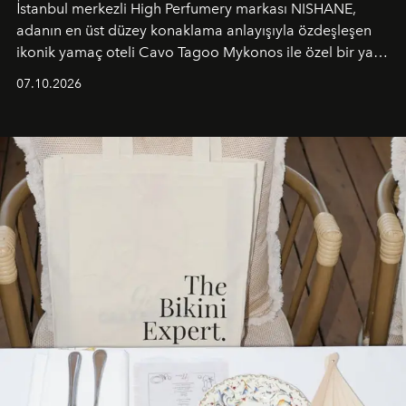
İstanbul merkezli High Perfumery markası NISHANE,
adanın en üst düzey konaklama anlayışıyla özdeşleşen
ikonik yamaç oteli Cavo Tagoo Mykonos ile özel bir yaz
iş birliğini hayata geçirdi. 25 Haziran 2026 itibarıyla
07.10.2026
başlayan bu özel aktivasyon, NISHANE’nin koku evrenini
Akdeniz’in en prestijli destinasyonlarından biriyle
buluşturarak markanın Cavo Tagoo’daki varlığını
sürükleyici ve mevsime özel bir deneyime dönüştürüyor.