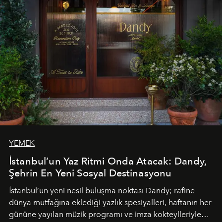
akşamlar, YAZ’ın sade lüks anlayışını gün batımından
geceye taşıyarak her hafta farklı bir deneyim sunuyor.
YEMEK
İstanbul’un Yaz Ritmi Onda Atacak: Dandy,
Şehrin En Yeni Sosyal Destinasyonu
İstanbul’un yeni nesil buluşma noktası
Dandy
; rafine
dünya mutfağına eklediği yazlık spesiyalleri, haftanın her
gününe yayılan müzik programı ve imza kokteylleriyle