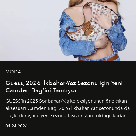
MODA
Guess, 2026 İlkbahar-Yaz Sezonu için Yeni
Camden Bag’ini Tanıtıyor
GUESS’in 2025 Sonbahar/Kış koleksiyonunun öne çıkan
aksesuarı Camden Bag, 2026 İlkbahar-Yaz sezonunda da
güçlü duruşunu yeni sezona taşıyor. Zarif olduğu kadar
güçlü ve özgüvenli kadınlar için tasarlanan Camden Bag,
04.24.2026
cazibenin, özgünlüğün ve modern bohem tavrın güçlü