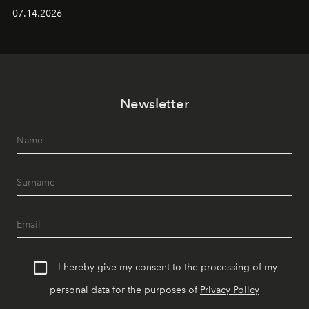
yaz akşamlarını stil sahibi bir şehir ritüeline
07.14.2026
dönüştürüyor. Şehrin kozmopolit enerjisini "zahmetsiz
lüks" anlayışıyla buluşturan mekan; gurme lezzetleri, iyi
müziği ve açık havadaki özel puro alanını tek bir çatı
altında sunuyor.
Newsletter
I hereby give my consent to the processing of my
personal data for the purposes of
Privacy Policy