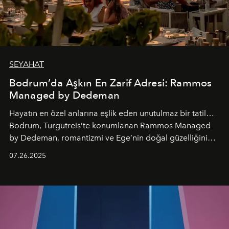
SEYAHAT
Bodrum’da Aşkın En Zarif Adresi: Rammos
Managed by Dedeman
Hayatın en özel anlarına eşlik eden unutulmaz bir tatil…
Bodrum, Turgutreis’te konumlanan Rammos Managed
by Dedeman, romantizmi ve Ege’nin doğal güzelliğini
aynı atmosferde buluşturarak balayı çiftlerinden özel
07.26.2025
kutlamalar planlayan misafirlere benzersiz bir deneyim
vadediyor.