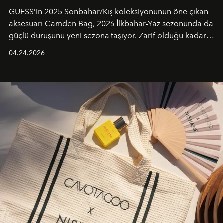
GUESS’in 2025 Sonbahar/Kış koleksiyonunun öne çıkan
aksesuarı Camden Bag, 2026 İlkbahar-Yaz sezonunda da
güçlü duruşunu yeni sezona taşıyor. Zarif olduğu kadar
güçlü ve özgüvenli kadınlar için tasarlanan Camden Bag,
04.24.2026
cazibenin, özgünlüğün ve modern bohem tavrın güçlü
bir ifadesi olarak öne çıkıyor.