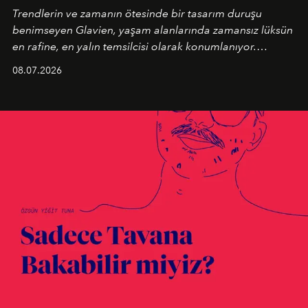
Trendlerin ve zamanın ötesinde bir tasarım duruşu
benimseyen
Glavien,
yaşam alanlarında zamansız lüksün
en rafine, en yalın temsilcisi olarak konumlanıyor.
Kusursuz malzeme kalitesini yüksek zanaatkarlıkla
08.07.2026
birleştiren marka; modern mimarinin sınırlarını zorlayan
en yeni seçkisiyle bu imza felsefesini mekanlara taşıyor.