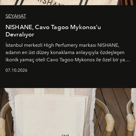
SEYAHAT
NISHANE, Cavo Tagoo Mykonos’u
Devralıyor
İstanbul merkezli High Perfumery markası NISHANE,
adanın en üst düzey konaklama anlayışıyla özdeşleşen
ikonik yamaç oteli Cavo Tagoo Mykonos ile özel bir yaz
iş birliğini hayata geçirdi. 25 Haziran 2026 itibarıyla
07.10.2026
başlayan bu özel aktivasyon, NISHANE’nin koku evrenini
Akdeniz’in en prestijli destinasyonlarından biriyle
buluşturarak markanın Cavo Tagoo’daki varlığını
sürükleyici ve mevsime özel bir deneyime dönüştürüyor.