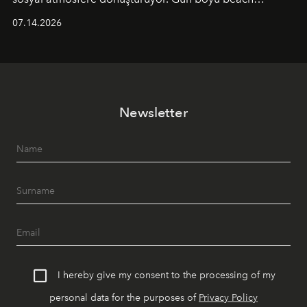
alanında DJ performansları ve canlı müzik eşliğinde
07.14.2026
Ege’nin ritmi hissedilirken, akşamları ise Anadolu
mutfağını modern dokunuşlarla müzikle buluşturan
tematik gastronomi geceleri misafirlerle buluşuyor.
Paylaşıma, lezzete ve müziğe odaklanan bu özel
akşamlar, YAZ’ın sade lüks anlayışını gün batımından
Newsletter
geceye taşıyarak her hafta farklı bir deneyim sunuyor.
I hereby give my consent to the processing of my
personal data for the purposes of
Privacy Policy