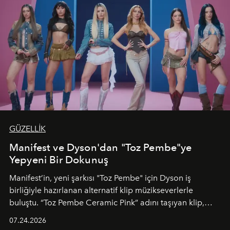
GÜZELLİK
Manifest ve Dyson'dan "Toz Pembe"ye
Yepyeni Bir Dokunuş
Manifest’in, yeni şarkısı "Toz Pembe" için Dyson iş
birliğiyle hazırlanan alternatif klip müzikseverlerle
buluştu. “Toz Pembe Ceramic Pink” adını taşıyan klip,
grubun enerjisini yansıtan renkli atmosferi, hareketli
07.24.2026
dans koreografileri ve güçlü stil dünyasıyla dikkat