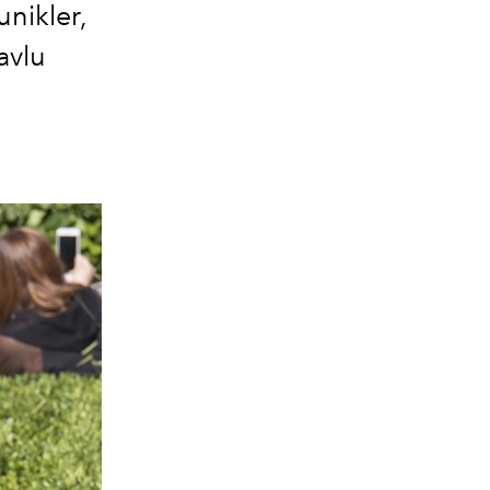
nikler,
avlu