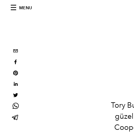
MENU
Tory B
güzel
Coope