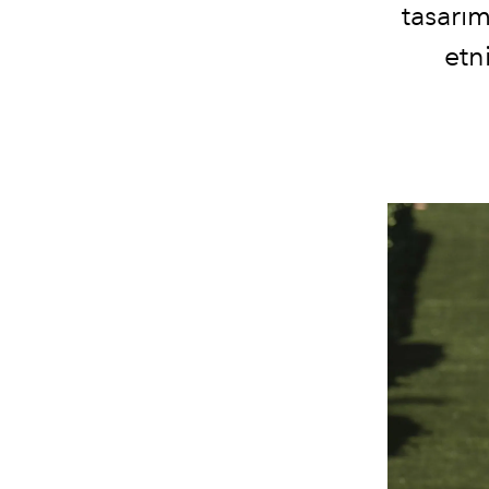
tasarı
etn