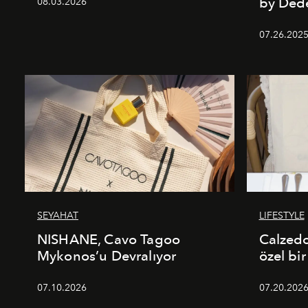
by De
08.03.2026
07.26.202
SEYAHAT
LIFESTYLE
NISHANE, Cavo Tagoo
Calzed
Mykonos’u Devralıyor
özel bir
07.10.2026
07.20.202