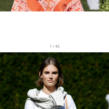
1
/
45