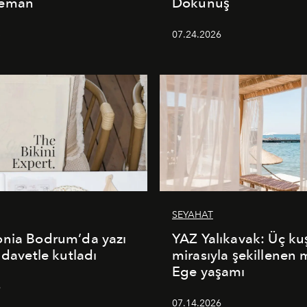
deman
Dokunuş
5
07.24.2026
SEYAHAT
onia Bodrum’da yazı
YAZ Yalıkavak: Üç ku
 davetle kutladı
mirasıyla şekillenen
Ege yaşamı
6
07.14.2026