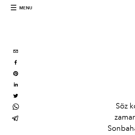
MENU
Söz k
zaman
Sonbaha