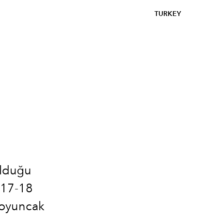
TURKEY
olduğu
017-18
 oyuncak