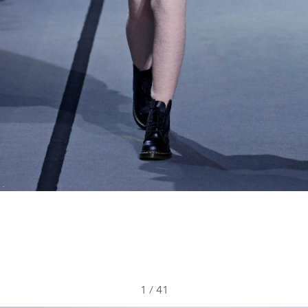
1
/
41