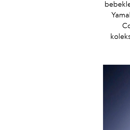
bebekle
Yamal
Co
kolek