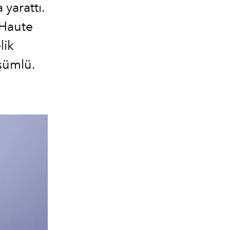
yarattı.
 Haute
lik
şümlü.