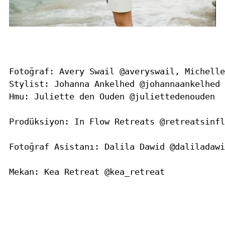
Fotoğraf: Avery Swail @averyswail, Michelle
Stylist: Johanna Ankelhed @johannaankelhed
Hmu: Juliette den Ouden @juliettedenouden 
Prodüksiyon: In Flow Retreats @retreatsinfl
Fotoğraf Asistanı: Dalila Dawid @daliladawi
Mekan: Kea Retreat @kea_retreat