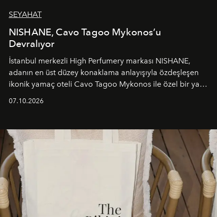
SEYAHAT
NISHANE, Cavo Tagoo Mykonos’u
Devralıyor
İstanbul merkezli High Perfumery markası NISHANE,
adanın en üst düzey konaklama anlayışıyla özdeşleşen
ikonik yamaç oteli Cavo Tagoo Mykonos ile özel bir yaz
iş birliğini hayata geçirdi. 25 Haziran 2026 itibarıyla
07.10.2026
başlayan bu özel aktivasyon, NISHANE’nin koku evrenini
Akdeniz’in en prestijli destinasyonlarından biriyle
buluşturarak markanın Cavo Tagoo’daki varlığını
sürükleyici ve mevsime özel bir deneyime dönüştürüyor.