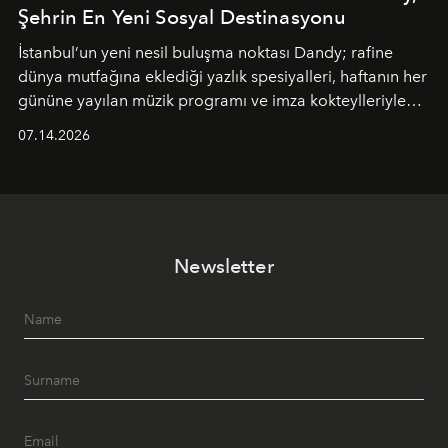
Şehrin En Yeni Sosyal Destinasyonu
İstanbul’un yeni nesil buluşma noktası
Dandy
; rafine
dünya mutfağına eklediği yazlık spesiyalleri, haftanın her
gününe yayılan müzik programı ve imza kokteylleriyle
yaz akşamlarını stil sahibi bir şehir ritüeline
07.14.2026
dönüştürüyor. Şehrin kozmopolit enerjisini "zahmetsiz
lüks" anlayışıyla buluşturan mekan; gurme lezzetleri, iyi
müziği ve açık havadaki özel puro alanını tek bir çatı
altında sunuyor.
Newsletter