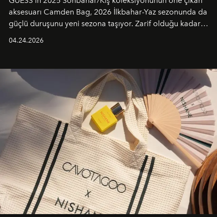
GUESS’in 2025 Sonbahar/Kış koleksiyonunun öne çıkan
aksesuarı Camden Bag, 2026 İlkbahar-Yaz sezonunda da
güçlü duruşunu yeni sezona taşıyor. Zarif olduğu kadar
güçlü ve özgüvenli kadınlar için tasarlanan Camden Bag,
04.24.2026
cazibenin, özgünlüğün ve modern bohem tavrın güçlü
bir ifadesi olarak öne çıkıyor.