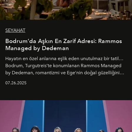
SEYAHAT
Bodrum’da Aşkın En Zarif Adresi: Rammos
Managed by Dedeman
Hayatın en özel anlarına eşlik eden unutulmaz bir tatil…
Bodrum, Turgutreis’te konumlanan Rammos Managed
by Dedeman, romantizmi ve Ege’nin doğal güzelliğini
aynı atmosferde buluşturarak balayı çiftlerinden özel
07.26.2025
kutlamalar planlayan misafirlere benzersiz bir deneyim
vadediyor.