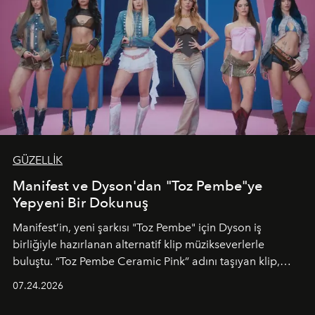
GÜZELLİK
Manifest ve Dyson'dan "Toz Pembe"ye
Yepyeni Bir Dokunuş
Manifest’in, yeni şarkısı "Toz Pembe" için Dyson iş
birliğiyle hazırlanan alternatif klip müzikseverlerle
buluştu. “Toz Pembe Ceramic Pink” adını taşıyan klip,
grubun enerjisini yansıtan renkli atmosferi, hareketli
07.24.2026
dans koreografileri ve güçlü stil dünyasıyla dikkat
çekerken, saç tasarımları da görsel anlatımın en önemli