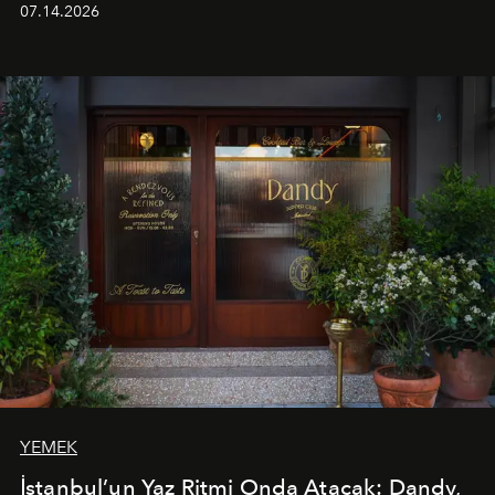
07.14.2026
Ege’nin ritmi hissedilirken, akşamları ise Anadolu
mutfağını modern dokunuşlarla müzikle buluşturan
tematik gastronomi geceleri misafirlerle buluşuyor.
Paylaşıma, lezzete ve müziğe odaklanan bu özel
akşamlar, YAZ’ın sade lüks anlayışını gün batımından
geceye taşıyarak her hafta farklı bir deneyim sunuyor.
YEMEK
İstanbul’un Yaz Ritmi Onda Atacak: Dandy,