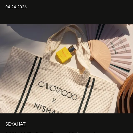
güçlü ve özgüvenli kadınlar için tasarlanan Camden Bag,
04.24.2026
cazibenin, özgünlüğün ve modern bohem tavrın güçlü
bir ifadesi olarak öne çıkıyor.
SEYAHAT