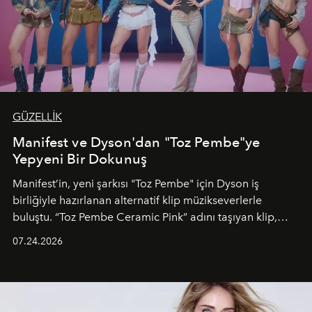
GÜZELLİK
Manifest ve Dyson'dan "Toz Pembe"ye
Yepyeni Bir Dokunuş
Manifest’in, yeni şarkısı "Toz Pembe" için Dyson iş
birliğiyle hazırlanan alternatif klip müzikseverlerle
buluştu. “Toz Pembe Ceramic Pink” adını taşıyan klip,
grubun enerjisini yansıtan renkli atmosferi, hareketli
07.24.2026
dans koreografileri ve güçlü stil dünyasıyla dikkat
çekerken, saç tasarımları da görsel anlatımın en önemli
unsurlarından biri olarak öne çıkıyor.