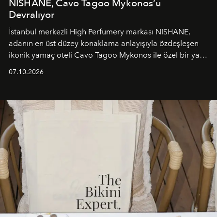
NISHANE, Cavo Tagoo Mykonos’u
Devralıyor
İstanbul merkezli High Perfumery markası NISHANE,
adanın en üst düzey konaklama anlayışıyla özdeşleşen
ikonik yamaç oteli Cavo Tagoo Mykonos ile özel bir yaz
iş birliğini hayata geçirdi. 25 Haziran 2026 itibarıyla
07.10.2026
başlayan bu özel aktivasyon, NISHANE’nin koku evrenini
Akdeniz’in en prestijli destinasyonlarından biriyle
buluşturarak markanın Cavo Tagoo’daki varlığını
sürükleyici ve mevsime özel bir deneyime dönüştürüyor.