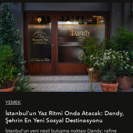
tematik gastronomi geceleri misafirlerle buluşuyor.
Paylaşıma, lezzete ve müziğe odaklanan bu özel
akşamlar, YAZ’ın sade lüks anlayışını gün batımından
geceye taşıyarak her hafta farklı bir deneyim sunuyor.
YEMEK
İstanbul’un Yaz Ritmi Onda Atacak: Dandy,
Şehrin En Yeni Sosyal Destinasyonu
İstanbul’un yeni nesil buluşma noktası
Dandy
; rafine