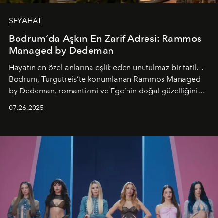
SEYAHAT
Bodrum’da Aşkın En Zarif Adresi: Rammos
Managed by Dedeman
Hayatın en özel anlarına eşlik eden unutulmaz bir tatil…
Bodrum, Turgutreis’te konumlanan Rammos Managed
by Dedeman, romantizmi ve Ege’nin doğal güzelliğini
aynı atmosferde buluşturarak balayı çiftlerinden özel
07.26.2025
kutlamalar planlayan misafirlere benzersiz bir deneyim
vadediyor.