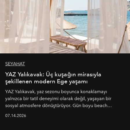
SEYAHAT
YAZ Yalıkavak: Üç kuşağın mirasıyla
şekillenen modern Ege yaşamı
YAZ Yalıkavak, yaz sezonu boyunca konaklamayı
yalnızca bir tatil deneyimi olarak değil, yaşayan bir
sosyal atmosfere dönüştürüyor. Gün boyu beach
alanında DJ performansları ve canlı müzik eşliğinde
07.14.2026
Ege’nin ritmi hissedilirken, akşamları ise Anadolu
mutfağını modern dokunuşlarla müzikle buluşturan