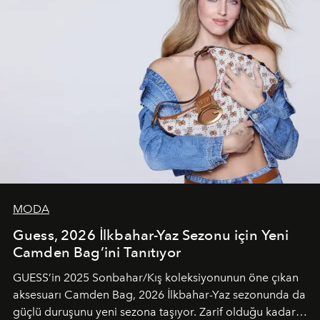
MODA
Guess, 2026 İlkbahar-Yaz Sezonu için Yeni
Camden Bag’ini Tanıtıyor
GUESS’in 2025 Sonbahar/Kış koleksiyonunun öne çıkan
aksesuarı Camden Bag, 2026 İlkbahar-Yaz sezonunda da
güçlü duruşunu yeni sezona taşıyor. Zarif olduğu kadar