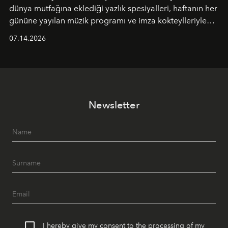
dünya mutfağına eklediği yazlık spesiyalleri, haftanın her
gününe yayılan müzik programı ve imza kokteylleriyle
yaz akşamlarını stil sahibi bir şehir ritüeline
07.14.2026
dönüştürüyor. Şehrin kozmopolit enerjisini "zahmetsiz
lüks" anlayışıyla buluşturan mekan; gurme lezzetleri, iyi
müziği ve açık havadaki özel puro alanını tek bir çatı
altında sunuyor.
Newsletter
I hereby give my consent to the processing of my