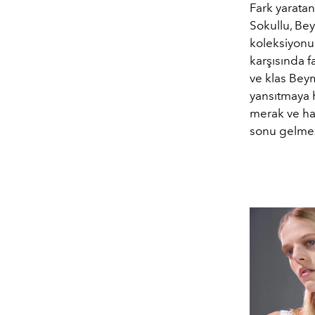
Fark yaratan
Sokullu, Be
koleksiyonun
karşısında 
ve klas Beym
yansıtmaya 
merak ve har
sonu gelmez