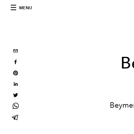
MENU
B
Beymen