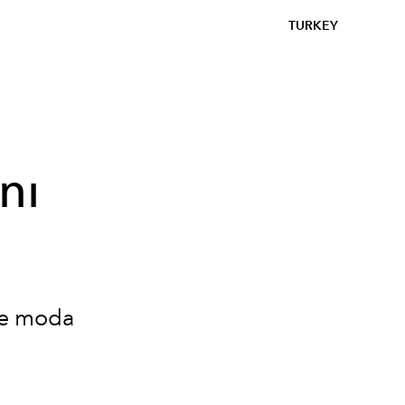
TURKEY
nı
le moda