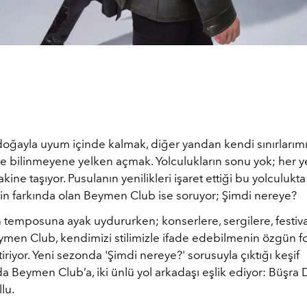
doğayla uyum içinde kalmak, diğer yandan kendi sınırlarımı
 bilinmeyene yelken açmak. Yolculukların sonu yok; her ye
akine taşıyor. Pusulanın yenilikleri işaret ettiği bu yolculukt
in farkında olan Beymen Club ise soruyor; Şimdi nereye?
n temposuna ayak uydururken; konserlere, sergilere, festiva
ymen Club, kendimizi stilimizle ifade edebilmenin özgün fo
tiriyor. Yeni sezonda 'Şimdi nereye?' sorusuyla çıktığı keşif
 Beymen Club’a, iki ünlü yol arkadaşı eşlik ediyor: Büşra 
lu.