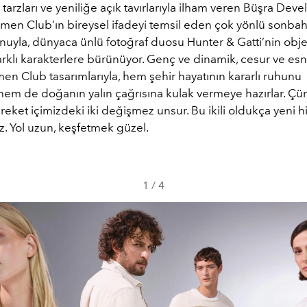
 tarzları ve yeniliğe açık tavırlarıyla ilham veren Büşra Devel
ymen Club’ın bireysel ifadeyi temsil eden çok yönlü sonba
uyla, dünyaca ünlü fotoğraf duosu Hunter & Gatti’nin objek
farklı karakterlere bürünüyor. Genç ve dinamik, cesur ve e
en Club tasarımlarıyla, hem şehir hayatının kararlı ruhunu
hem de doğanın yalın çağrısına kulak vermeye hazırlar. Çü
eket içimizdeki iki değişmez unsur. Bu ikili oldukça yeni h
. Yol uzun, keşfetmek güzel.
1
/
4