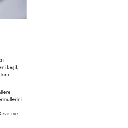
zı
ni keşif,
a tüm
llere
rmüllerini
Develi ve