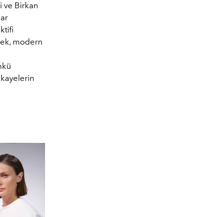
i ve Birkan
har
tifi
snek, modern
nkü
ikayelerin