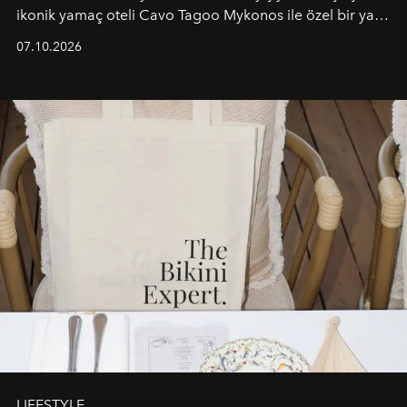
ikonik yamaç oteli Cavo Tagoo Mykonos ile özel bir yaz
iş birliğini hayata geçirdi. 25 Haziran 2026 itibarıyla
07.10.2026
başlayan bu özel aktivasyon, NISHANE’nin koku evrenini
Akdeniz’in en prestijli destinasyonlarından biriyle
buluşturarak markanın Cavo Tagoo’daki varlığını
sürükleyici ve mevsime özel bir deneyime dönüştürüyor.
LIFESTYLE