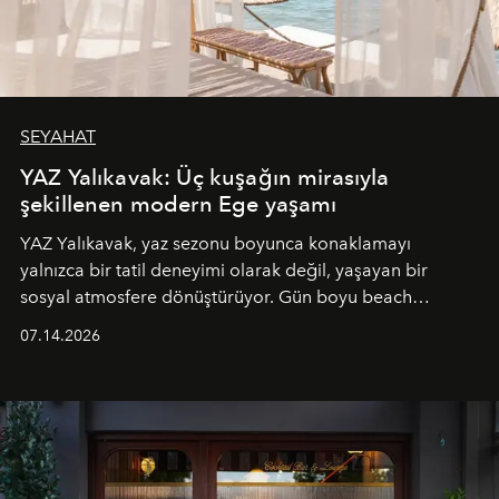
SEYAHAT
YAZ Yalıkavak: Üç kuşağın mirasıyla
şekillenen modern Ege yaşamı
YAZ Yalıkavak, yaz sezonu boyunca konaklamayı
yalnızca bir tatil deneyimi olarak değil, yaşayan bir
sosyal atmosfere dönüştürüyor. Gün boyu beach
alanında DJ performansları ve canlı müzik eşliğinde
07.14.2026
Ege’nin ritmi hissedilirken, akşamları ise Anadolu
mutfağını modern dokunuşlarla müzikle buluşturan
tematik gastronomi geceleri misafirlerle buluşuyor.
Paylaşıma, lezzete ve müziğe odaklanan bu özel
akşamlar, YAZ’ın sade lüks anlayışını gün batımından
geceye taşıyarak her hafta farklı bir deneyim sunuyor.