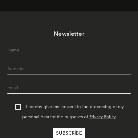
lüks" anlayışıyla buluşturan mekan; gurme lezzetleri, iyi
müziği ve açık havadaki özel puro alanını tek bir çatı
altında sunuyor.
Newsletter
I hereby give my consent to the processing of my
personal data for the purposes of
Privacy Policy