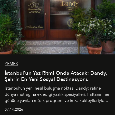
YEMEK
İstanbul’un Yaz Ritmi Onda Atacak: Dandy,
Şehrin En Yeni Sosyal Destinasyonu
İstanbul’un yeni nesil buluşma noktası
Dandy
; rafine
dünya mutfağına eklediği yazlık spesiyalleri, haftanın her
gününe yayılan müzik programı ve imza kokteylleriyle
yaz akşamlarını stil sahibi bir şehir ritüeline
07.14.2026
dönüştürüyor. Şehrin kozmopolit enerjisini "zahmetsiz