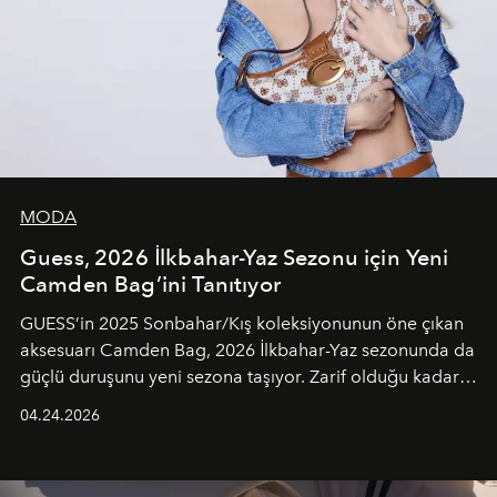
MODA
Guess, 2026 İlkbahar-Yaz Sezonu için Yeni
Camden Bag’ini Tanıtıyor
GUESS’in 2025 Sonbahar/Kış koleksiyonunun öne çıkan
aksesuarı Camden Bag, 2026 İlkbahar-Yaz sezonunda da
güçlü duruşunu yeni sezona taşıyor. Zarif olduğu kadar
güçlü ve özgüvenli kadınlar için tasarlanan Camden Bag,
04.24.2026
cazibenin, özgünlüğün ve modern bohem tavrın güçlü
bir ifadesi olarak öne çıkıyor.