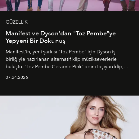
GÜZELLİK
Manifest ve Dyson'dan "Toz Pembe"ye
Yepyeni Bir Dokunuş
Manifest’in, yeni şarkısı "Toz Pembe" için Dyson iş
birliğiyle hazırlanan alternatif klip müzikseverlerle
buluştu. “Toz Pembe Ceramic Pink” adını taşıyan klip,
grubun enerjisini yansıtan renkli atmosferi, hareketli
07.24.2026
dans koreografileri ve güçlü stil dünyasıyla dikkat
çekerken, saç tasarımları da görsel anlatımın en önemli
unsurlarından biri olarak öne çıkıyor.