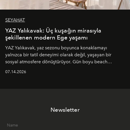
SEYAHAT
YAZ Yalıkavak: Üç kuşağın mirasıyla
şekillenen modern Ege yaşamı
YAZ Yalıkavak, yaz sezonu boyunca konaklamayı
yalnızca bir tatil deneyimi olarak değil, yaşayan bir
sosyal atmosfere dönüştürüyor. Gün boyu beach
alanında DJ performansları ve canlı müzik eşliğinde
07.14.2026
Ege’nin ritmi hissedilirken, akşamları ise Anadolu
mutfağını modern dokunuşlarla müzikle buluşturan
tematik gastronomi geceleri misafirlerle buluşuyor.
Paylaşıma, lezzete ve müziğe odaklanan bu özel
akşamlar, YAZ’ın sade lüks anlayışını gün batımından
Newsletter
geceye taşıyarak her hafta farklı bir deneyim sunuyor.