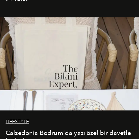
başlayan bu özel aktivasyon, NISHANE’nin koku evrenini
Akdeniz’in en prestijli destinasyonlarından biriyle
buluşturarak markanın Cavo Tagoo’daki varlığını
sürükleyici ve mevsime özel bir deneyime dönüştürüyor.
LIFESTYLE
Calzedonia Bodrum’da yazı özel bir davetle