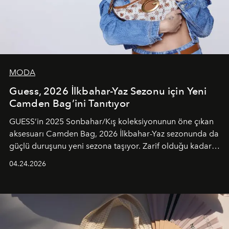
MODA
Guess, 2026 İlkbahar-Yaz Sezonu için Yeni
Camden Bag’ini Tanıtıyor
GUESS’in 2025 Sonbahar/Kış koleksiyonunun öne çıkan
aksesuarı Camden Bag, 2026 İlkbahar-Yaz sezonunda da
güçlü duruşunu yeni sezona taşıyor. Zarif olduğu kadar
güçlü ve özgüvenli kadınlar için tasarlanan Camden Bag,
04.24.2026
cazibenin, özgünlüğün ve modern bohem tavrın güçlü
bir ifadesi olarak öne çıkıyor.