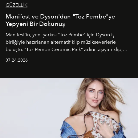
GÜZELLİK
Manifest ve Dyson'dan "Toz Pembe"ye
Yepyeni Bir Dokunuş
Manifest’in, yeni şarkısı "Toz Pembe" için Dyson iş
birliğiyle hazırlanan alternatif klip müzikseverlerle
buluştu. “Toz Pembe Ceramic Pink” adını taşıyan klip,
grubun enerjisini yansıtan renkli atmosferi, hareketli
07.24.2026
dans koreografileri ve güçlü stil dünyasıyla dikkat
çekerken, saç tasarımları da görsel anlatımın en önemli
unsurlarından biri olarak öne çıkıyor.