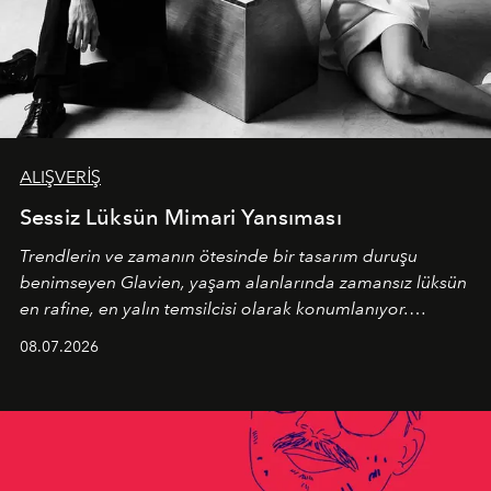
ALIŞVERİŞ
Sessiz Lüksün Mimari Yansıması
Trendlerin ve zamanın ötesinde bir tasarım duruşu
benimseyen
Glavien,
yaşam alanlarında zamansız lüksün
en rafine, en yalın temsilcisi olarak konumlanıyor.
Kusursuz malzeme kalitesini yüksek zanaatkarlıkla
08.07.2026
birleştiren marka; modern mimarinin sınırlarını zorlayan
en yeni seçkisiyle bu imza felsefesini mekanlara taşıyor.