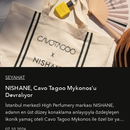
SEYAHAT
NISHANE, Cavo Tagoo Mykonos’u
Devralıyor
İstanbul merkezli High Perfumery markası NISHANE,
adanın en üst düzey konaklama anlayışıyla özdeşleşen
ikonik yamaç oteli Cavo Tagoo Mykonos ile özel bir yaz
iş birliğini hayata geçirdi. 25 Haziran 2026 itibarıyla
07.10.2026