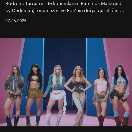
Bodrum, Turgutreis’te konumlanan Rammos Managed
by Dedeman, romantizmi ve Ege’nin doğal güzelliğini
aynı atmosferde buluşturarak balayı çiftlerinden özel
07.26.2025
kutlamalar planlayan misafirlere benzersiz bir deneyim
vadediyor.