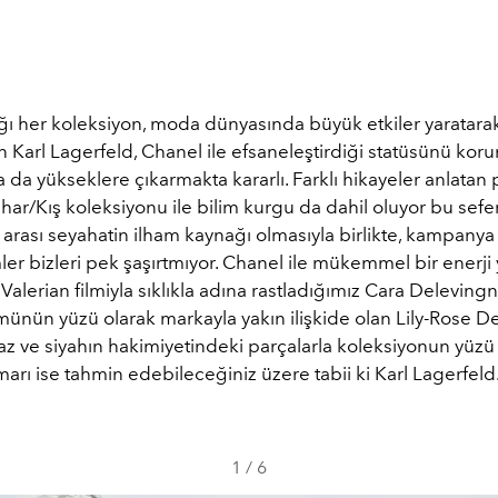
ığı her koleksiyon, moda dünyasında büyük etkiler yaratara
n Karl Lagerfeld, Chanel ile efsaneleştirdiği statüsünü kor
 da yükseklere çıkarmakta kararlı. Farklı hikayeler anlatan 
r/Kış koleksiyonu ile bilim kurgu da dahil oluyor bu sefer
arası seyahatin ilham kaynağı olmasıyla birlikte, kampany
mler bizleri pek şaşırtmıyor. Chanel ile mükemmel bir enerji
r Valerian filmiyla sıklıkla adına rastladığımız Cara Deleving
münün yüzü olarak markayla yakın ilişkide olan Lily-Rose D
z ve siyahın hakimiyetindeki parçalarla koleksiyonun yüzü 
rı ise tahmin edebileceğiniz üzere tabii ki Karl Lagerfeld
1
/
6