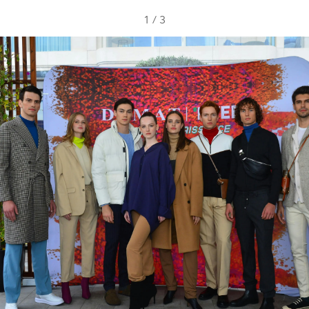
1
/
3