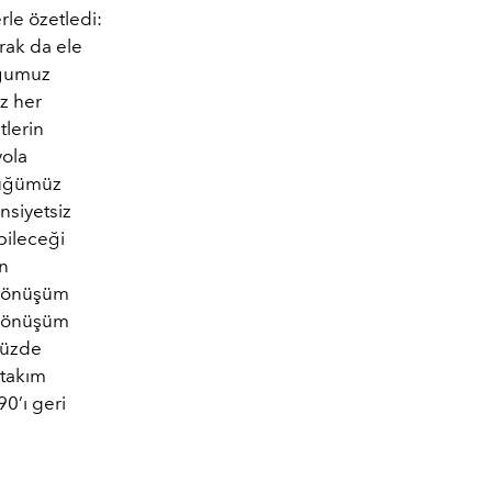
le özetledi:
rak da ele
uğumuz
z her
tlerin
yola
ttüğümüz
nsiyetsiz
bileceği
ın
 Dönüşüm
ü dönüşüm
yüzde
 takım
0’ı geri