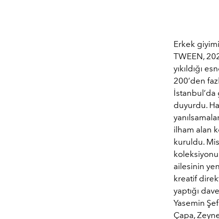
Erkek giyim
TWEEN, 2021
yıkıldığı es
200’den faz
İstanbul’da 
duyurdu. Ha
yanılsamala
ilham alan k
kuruldu. Mis
koleksiyonu
ailesinin y
kreatif dire
yaptığı dave
Yasemin Şefk
Çapa, Zeyne