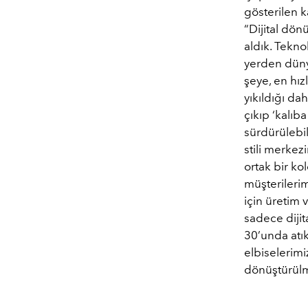
gösterilen 
“Dijital dön
aldık. Tekn
yerden düny
şeye, en hız
yıkıldığı d
çıkıp ‘kalı
sürdürülebi
stili merkez
ortak bir ko
müşterileri
için üretim
sadece diji
30’unda atık
elbiselerimi
dönüştürül