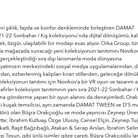
ini şıklık, fayda ve konfor denkleminde birleştiren DAMAT
-22 Sonbahar / Kış koleksiyonu’nda dijital dönüşümü, kalı
nek, özgür, ulaşılabilir bir modayı esas alıyor. Orka Group, 
la mağazada sunacağı yeni koleksiyonun tanıtımını Noviko
gerçekleştirdiği sıra dışı lansmanla moda dünyasına
yatımızın merkezindeki sosyal medya uygulamalarından, dij
rdan, ezberlenmiş kalıpları kıran stillerden, geleceğe dön
oleksiyonun tanıtımı için Novikov’a bir VR oyun ve tasarım a
afirler koleksiyon tanıtımının yanı sıra 2021-22 Sonbahar / 
na gönderme yapan bir oyun alanını da deneyimledi. Orak
eni kuşak temsilcisi, aynı zamanda DAMAT TWEEN ve D’S ma
ktörü olan Büşra Orakçıoğlu ve moda yayıncısı Zeynep Üner 
tte; İbrahim Kutluay, Özge Ulusoy, Cansel Elçin, Zeynep Tu
atli, Raşit Bağzıbağlı, Atakan & Serap Arslan, İbrahim Seli
p Tosun, gibi ünlü isimler göze çarptı. Büşra Orakçıoğlu 