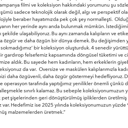
kampanya filmi ve koleksiyon hakkındaki yorumunu şu sözler
üşümü sadece teknolojik olarak değil, algı ve perspektif ola
olojiyle beraber hayatımızda pek çok şey normalleşti. Old
anın her yerinde aynı anda bulunmak mümkün. İstediğimi
lı şekilde ulaşabiliyoruz. Bu aynı zamanda kalıpların ve etike
aha özgür ve daha özgün bir dünya demek. Bu değişimden 
ba sokmadığımız’ bir koleksiyon oluşturduk. 4 senedir yürü
lir gardırop felsefemiz kapsamında döngüsel tüketimi ve ci
imize aldık. Bu sayede hem kadınların, hem erkeklerin giye
leksiyonuz da var. Oversize ve maskülen kalıplarımızla kad
mizi daha özgüvenli, daha özgür göstermeyi hedefliyoruz.
 ve operasyon tarafında yaptığımız yenilikler önemli çünk
talleşmekle sınırlı kalamaz. Bu sebeple koleksiyonumuzun 
 pet şişelerinden geri dönüştürülmüş ipliklerden üretilmiş
z var. Hedefimiz ise 2025 yılında koleksiyonumuzun yüzde 9
müş malzemelerden üretmek.”