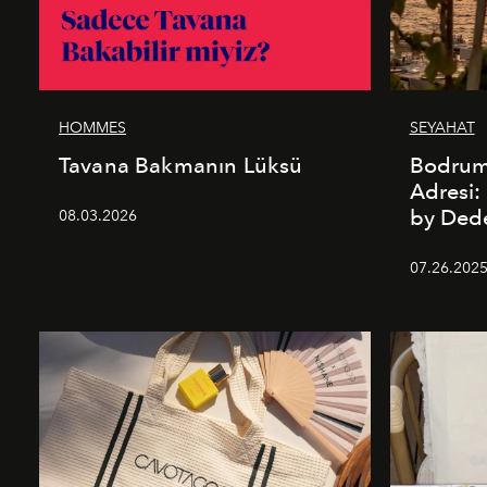
HOMMES
SEYAHAT
Tavana Bakmanın Lüksü
Bodrum’
Adresi
by De
08.03.2026
07.26.202