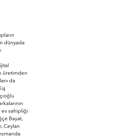
pların
tüm dünyada
v
ital
ük üretimden
lanı da
Kış
çıoğlu
rkalarının
ev sahipliği
ğçe Bayat,
m, Ceylan
lansmanda