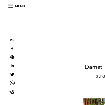
MENU
Damat T
str