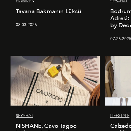
HOMMES
SEYAHAT
Tavana Bakmanın Lüksü
Bodrum’
Adresi
by De
08.03.2026
07.26.202
SEYAHAT
LIFESTYLE
NISHANE, Cavo Tagoo
Calzed