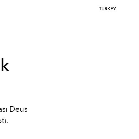
TURKEY
lk
ası Deus
tı.