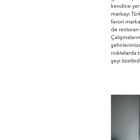
kendine yer
markayı Tür
favori mark
de restoran
Çalışmalarım
şehirlerimiz
noktalarda t
şeyi özetledi