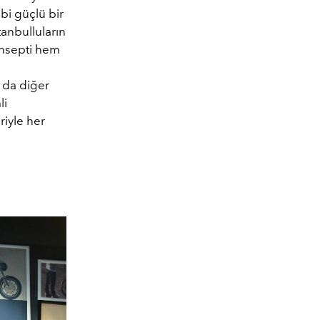
bi güçlü bir
anbulluların
onsepti hem
a da diğer
li
riyle her