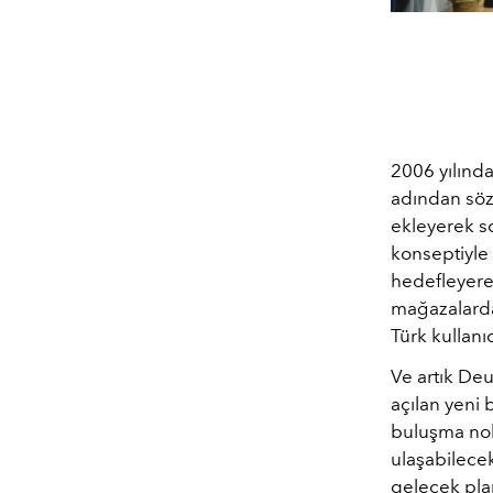
2006 yılında
adından söz 
ekleyerek so
konseptiyle 
hedefleyere
mağazalarda 
Türk kullanı
Ve artık De
açılan yeni
buluşma nok
ulaşabilecek
gelecek pla