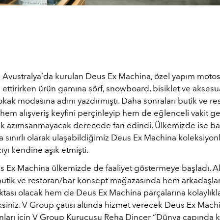
 Avustralya’da kurulan Deus Ex Machina, özel yapım motosi
ettirirken ürün gamına sörf, snowboard, bisiklet ve aksesua
kak modasına adını yazdırmıştı. Daha sonraları butik ve re
hem alışveriş keyfini perçinleyip hem de eğlenceli vakit g
k azımsanmayacak derecede fan edindi. Ülkemizde ise ba
sınırlı olarak ulaşabildiğimiz Deus Ex Machina koleksiyonl
cıyı kendine aşık etmişti.
us Ex Machina ülkemizde de faaliyet göstermeye başladı. A
 butik ve restoran/bar konsept mağazasında hem arkadaşlar
tası olacak hem de Deus Ex Machina parçalarına kolaylıkl
siniz. V Group çatısı altında hizmet verecek Deus Ex Mach
nları için V Group Kurucusu Reha Dinçer “Dünya çapında ka