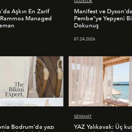
GÜZELLİK
da Aşkın En Zarif
Manifest ve Dyson'd
: Rammos Managed
Pembe"ye Yepyeni Bi
deman
Dokunuş
5
07.24.2026
SEYAHAT
onia Bodrum’da yazı
YAZ Yalıkavak: Üç ku