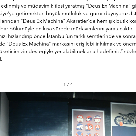
 edinmiş ve müdavim kitlesi yaratmış “Deus Ex Machina” gi
kiye’ye getirmekten büyük mutluluk ve gurur duyuyoruz. İst
alarından “Deus Ex Machina” Akaretler’de hem şık butik k
-bar bölümüyle en kısa sürede müdavimlerini yaratacaktır.
ızı hızlandırıp önce İstanbul’un farklı semtlerinde ve sonr
de “Deus Ex Machina” markasını erişilebilir kılmak ve önem
üketicimizin desteğiyle yer alabilmek ana hedefimiz.” sözle
.
1
/
4