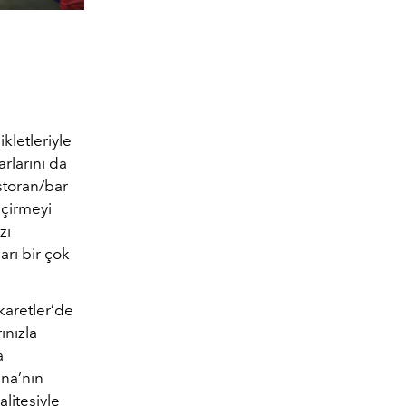
kletleriyle
rlarını da
storan/bar
eçirmeyi
zı
arı bir çok
karetler’de
ınızla
a
ina’nın
litesiyle