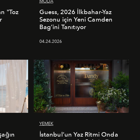
MODA
an "Toz
Guess, 2026 İlkbahar-Yaz
r
Sezonu için Yeni Camden
Bag’ini Tanıtıyor
04.24.2026
YEMEK
şağın
İstanbul’un Yaz Ritmi Onda