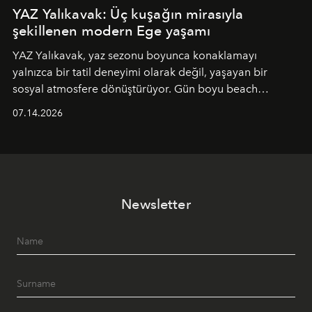
YAZ Yalıkavak: Üç kuşağın mirasıyla
şekillenen modern Ege yaşamı
YAZ Yalıkavak, yaz sezonu boyunca konaklamayı
yalnızca bir tatil deneyimi olarak değil, yaşayan bir
sosyal atmosfere dönüştürüyor. Gün boyu beach
alanında DJ performansları ve canlı müzik eşliğinde
07.14.2026
Ege’nin ritmi hissedilirken, akşamları ise Anadolu
mutfağını modern dokunuşlarla müzikle buluşturan
tematik gastronomi geceleri misafirlerle buluşuyor.
Paylaşıma, lezzete ve müziğe odaklanan bu özel
akşamlar, YAZ’ın sade lüks anlayışını gün batımından
Newsletter
geceye taşıyarak her hafta farklı bir deneyim sunuyor.