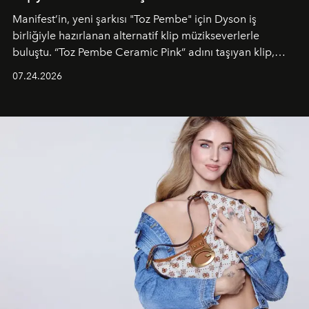
Manifest’in, yeni şarkısı "Toz Pembe" için Dyson iş
birliğiyle hazırlanan alternatif klip müzikseverlerle
buluştu. “Toz Pembe Ceramic Pink” adını taşıyan klip,
grubun enerjisini yansıtan renkli atmosferi, hareketli
07.24.2026
dans koreografileri ve güçlü stil dünyasıyla dikkat
çekerken, saç tasarımları da görsel anlatımın en önemli
unsurlarından biri olarak öne çıkıyor.