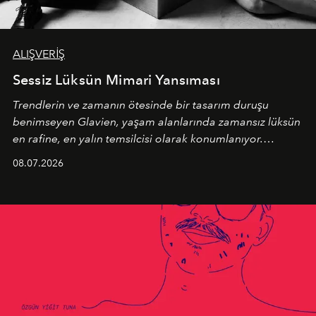
ALIŞVERİŞ
Sessiz Lüksün Mimari Yansıması
Trendlerin ve zamanın ötesinde bir tasarım duruşu
benimseyen
Glavien,
yaşam alanlarında zamansız lüksün
en rafine, en yalın temsilcisi olarak konumlanıyor.
Kusursuz malzeme kalitesini yüksek zanaatkarlıkla
08.07.2026
birleştiren marka; modern mimarinin sınırlarını zorlayan
en yeni seçkisiyle bu imza felsefesini mekanlara taşıyor.