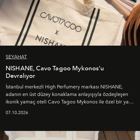
SEYAHAT
NISHANE, Cavo Tagoo Mykonos’u
Devralıyor
İstanbul merkezli High Perfumery markası NISHANE,
adanın en üst düzey konaklama anlayışıyla özdeşleşen
ikonik yamaç oteli Cavo Tagoo Mykonos ile özel bir yaz
iş birliğini hayata geçirdi. 25 Haziran 2026 itibarıyla
07.10.2026
başlayan bu özel aktivasyon, NISHANE’nin koku evrenini
Akdeniz’in en prestijli destinasyonlarından biriyle
buluşturarak markanın Cavo Tagoo’daki varlığını
sürükleyici ve mevsime özel bir deneyime dönüştürüyor.