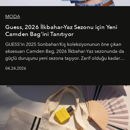
MODA
Guess, 2026 İlkbahar-Yaz Sezonu için Yeni
Camden Bag’ini Tanıtıyor
GUESS’in 2025 Sonbahar/Kış koleksiyonunun öne çıkan
aksesuarı Camden Bag, 2026 İlkbahar-Yaz sezonunda da
güçlü duruşunu yeni sezona taşıyor. Zarif olduğu kadar
güçlü ve özgüvenli kadınlar için tasarlanan Camden Bag,
04.24.2026
cazibenin, özgünlüğün ve modern bohem tavrın güçlü
bir ifadesi olarak öne çıkıyor.