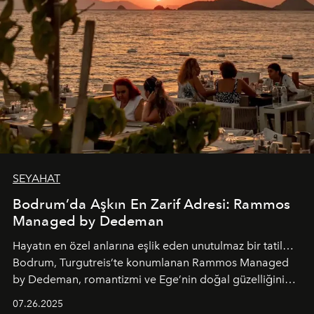
SEYAHAT
Bodrum’da Aşkın En Zarif Adresi: Rammos
Managed by Dedeman
Hayatın en özel anlarına eşlik eden unutulmaz bir tatil…
Bodrum, Turgutreis’te konumlanan Rammos Managed
by Dedeman, romantizmi ve Ege’nin doğal güzelliğini
aynı atmosferde buluşturarak balayı çiftlerinden özel
07.26.2025
kutlamalar planlayan misafirlere benzersiz bir deneyim