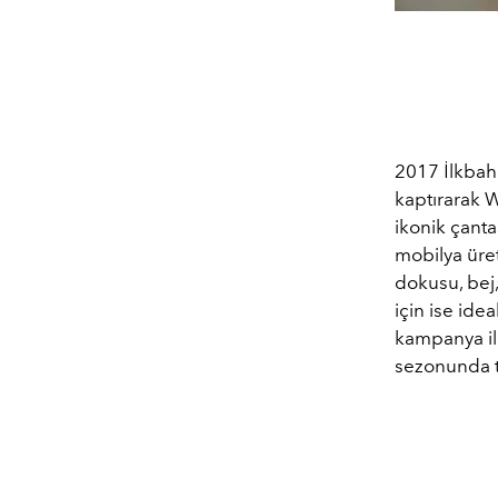
2017 İlkbaha
kaptırarak W
ikonik çanta
mobilya üre
dokusu, bej
için ise ide
kampanya il
sezonunda t