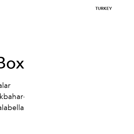
TURKEY
 Box
lar
lkbahar-
alabella