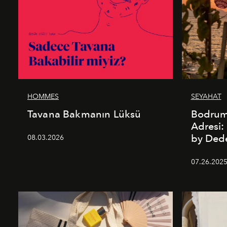
HOMMES
SEYAHAT
Tavana Bakmanın Lüksü
Bodrum’
Adresi
by De
08.03.2026
07.26.202