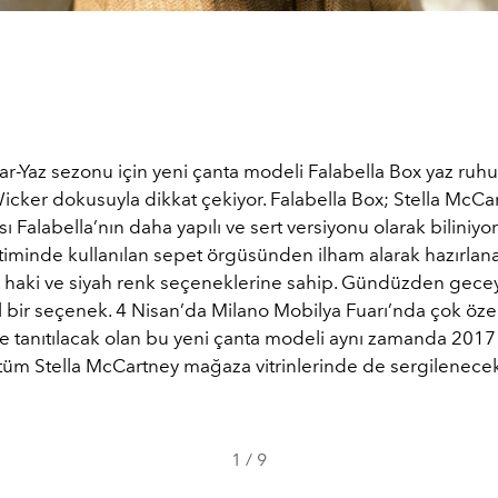
r-Yaz sezonu için yeni çanta modeli Falabella Box yaz ruh
icker dokusuyla dikkat çekiyor. Falabella Box; Stella McCa
sı Falabella’nın daha yapılı ve sert versiyonu olarak biliniyo
timinde kullanılan sepet örgüsünden ilham alarak hazırla
, haki ve siyah renk seçeneklerine sahip. Gündüzden gece
al bir seçenek. 4 Nisan’da Milano Mobilya Fuarı’nda çok özel
e tanıtılacak olan bu yeni çanta modeli aynı zamanda 2017 
üm Stella McCartney mağaza vitrinlerinde de sergilenecek
1
/
9