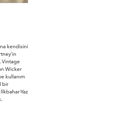
una kendisini
rtney’in
r. Vintage
nan Wicker
ye kullanım
 bir
İlkbahar-Yaz
.