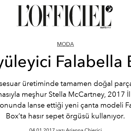
MODA
üleyici Falabella
sesuar üretiminde tamamen doğal parça
asıyla meşhur Stella McCartney, 2017 İ
onunda lanse ettiği yeni çanta modeli F
Box’ta hasır sepet örgüsü kullanıyor.
04.01.2017 yazı Arianna Chierici