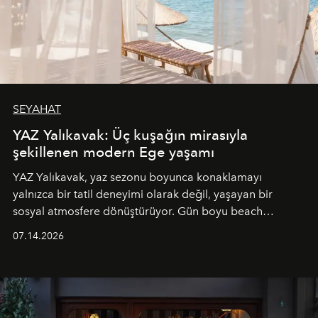
SEYAHAT
YAZ Yalıkavak: Üç kuşağın mirasıyla
şekillenen modern Ege yaşamı
YAZ Yalıkavak, yaz sezonu boyunca konaklamayı
yalnızca bir tatil deneyimi olarak değil, yaşayan bir
sosyal atmosfere dönüştürüyor. Gün boyu beach
alanında DJ performansları ve canlı müzik eşliğinde
07.14.2026
Ege’nin ritmi hissedilirken, akşamları ise Anadolu
mutfağını modern dokunuşlarla müzikle buluşturan
tematik gastronomi geceleri misafirlerle buluşuyor.
Paylaşıma, lezzete ve müziğe odaklanan bu özel
akşamlar, YAZ’ın sade lüks anlayışını gün batımından