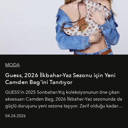
MODA
Guess, 2026 İlkbahar-Yaz Sezonu için Yeni
Camden Bag’ini Tanıtıyor
GUESS’in 2025 Sonbahar/Kış koleksiyonunun öne çıkan
aksesuarı Camden Bag, 2026 İlkbahar-Yaz sezonunda da
güçlü duruşunu yeni sezona taşıyor. Zarif olduğu kadar
güçlü ve özgüvenli kadınlar için tasarlanan Camden Bag,
04.24.2026
cazibenin, özgünlüğün ve modern bohem tavrın güçlü
bir ifadesi olarak öne çıkıyor.