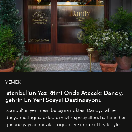
geceye taşıyarak her hafta farklı bir deneyim sunuyor.
YEMEK
İstanbul’un Yaz Ritmi Onda Atacak: Dandy,
Şehrin En Yeni Sosyal Destinasyonu
İstanbul’un yeni nesil buluşma noktası
Dandy
; rafine
dünya mutfağına eklediği yazlık spesiyalleri, haftanın her
gününe yayılan müzik programı ve imza kokteylleriyle
yaz akşamlarını stil sahibi bir şehir ritüeline