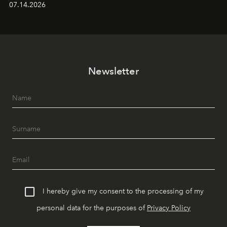
07.14.2026
dönüştürüyor. Şehrin kozmopolit enerjisini "zahmetsiz
lüks" anlayışıyla buluşturan mekan; gurme lezzetleri, iyi
müziği ve açık havadaki özel puro alanını tek bir çatı
altında sunuyor.
Newsletter
I hereby give my consent to the processing of my
personal data for the purposes of
Privacy Policy