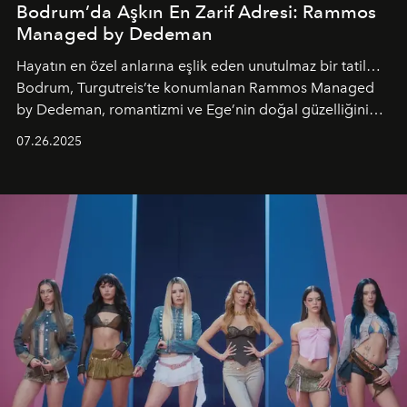
Bodrum’da Aşkın En Zarif Adresi: Rammos
Managed by Dedeman
Hayatın en özel anlarına eşlik eden unutulmaz bir tatil…
Bodrum, Turgutreis’te konumlanan Rammos Managed
by Dedeman, romantizmi ve Ege’nin doğal güzelliğini
aynı atmosferde buluşturarak balayı çiftlerinden özel
07.26.2025
kutlamalar planlayan misafirlere benzersiz bir deneyim
vadediyor.