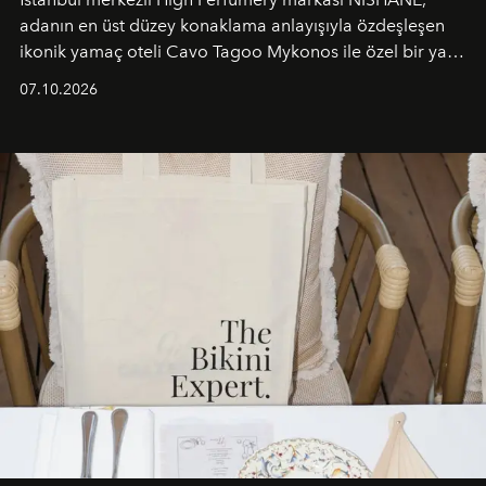
adanın en üst düzey konaklama anlayışıyla özdeşleşen
ikonik yamaç oteli Cavo Tagoo Mykonos ile özel bir yaz
iş birliğini hayata geçirdi. 25 Haziran 2026 itibarıyla
07.10.2026
başlayan bu özel aktivasyon, NISHANE’nin koku evrenini
Akdeniz’in en prestijli destinasyonlarından biriyle
buluşturarak markanın Cavo Tagoo’daki varlığını
sürükleyici ve mevsime özel bir deneyime dönüştürüyor.