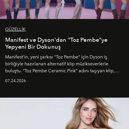
GÜZELLİK
Manifest ve Dyson'dan "Toz Pembe"ye
Yepyeni Bir Dokunuş
Manifest’in, yeni şarkısı "Toz Pembe" için Dyson iş
birliğiyle hazırlanan alternatif klip müzikseverlerle
buluştu. “Toz Pembe Ceramic Pink” adını taşıyan klip,
grubun enerjisini yansıtan renkli atmosferi, hareketli
07.24.2026
dans koreografileri ve güçlü stil dünyasıyla dikkat
çekerken, saç tasarımları da görsel anlatımın en önemli
unsurlarından biri olarak öne çıkıyor.