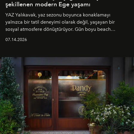
şekillenen modern Ege yaşamı
YAZ Yalıkavak, yaz sezonu boyunca konaklamayı
yalnızca bir tatil deneyimi olarak değil, yaşayan bir
sosyal atmosfere dönüştürüyor. Gün boyu beach
alanında DJ performansları ve canlı müzik eşliğinde
07.14.2026
Ege’nin ritmi hissedilirken, akşamları ise Anadolu
mutfağını modern dokunuşlarla müzikle buluşturan
tematik gastronomi geceleri misafirlerle buluşuyor.
Paylaşıma, lezzete ve müziğe odaklanan bu özel
akşamlar, YAZ’ın sade lüks anlayışını gün batımından
geceye taşıyarak her hafta farklı bir deneyim sunuyor.