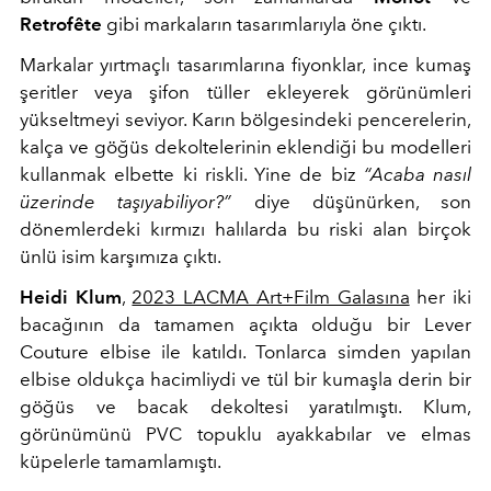
Retrofête
gibi markaların tasarımlarıyla öne çıktı.
Markalar yırtmaçlı tasarımlarına fiyonklar, ince kumaş
şeritler veya şifon tüller ekleyerek görünümleri
yükseltmeyi seviyor. Karın bölgesindeki pencerelerin,
kalça ve göğüs dekoltelerinin eklendiği bu modelleri
kullanmak elbette ki riskli. Yine de biz
“Acaba nasıl
üzerinde taşıyabiliyor?”
diye düşünürken, son
dönemlerdeki kırmızı halılarda bu riski alan birçok
ünlü isim karşımıza çıktı.
Heidi Klum
,
2023 LACMA Art+Film Galasına
her iki
bacağının da tamamen açıkta olduğu bir Lever
Couture elbise ile katıldı. Tonlarca simden yapılan
elbise oldukça hacimliydi ve tül bir kumaşla derin bir
göğüs ve bacak dekoltesi yaratılmıştı. Klum,
görünümünü PVC topuklu ayakkabılar ve elmas
küpelerle tamamlamıştı.