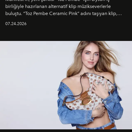
birliğiyle hazırlanan alternatif klip müzikseverlerle
buluştu. “Toz Pembe Ceramic Pink” adını taşıyan klip,
grubun enerjisini yansıtan renkli atmosferi, hareketli
07.24.2026
dans koreografileri ve güçlü stil dünyasıyla dikkat
çekerken, saç tasarımları da görsel anlatımın en önemli
unsurlarından biri olarak öne çıkıyor.