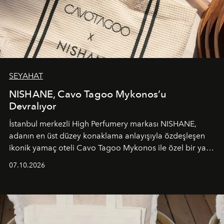
SEYAHAT
NISHANE, Cavo Tagoo Mykonos’u
Devralıyor
İstanbul merkezli High Perfumery markası NISHANE,
adanın en üst düzey konaklama anlayışıyla özdeşleşen
ikonik yamaç oteli Cavo Tagoo Mykonos ile özel bir yaz
iş birliğini hayata geçirdi. 25 Haziran 2026 itibarıyla
07.10.2026
başlayan bu özel aktivasyon, NISHANE’nin koku evrenini
Akdeniz’in en prestijli destinasyonlarından biriyle
buluşturarak markanın Cavo Tagoo’daki varlığını
sürükleyici ve mevsime özel bir deneyime dönüştürüyor.