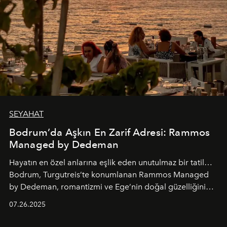
SEYAHAT
Bodrum’da Aşkın En Zarif Adresi: Rammos
Managed by Dedeman
Hayatın en özel anlarına eşlik eden unutulmaz bir tatil…
Bodrum, Turgutreis’te konumlanan Rammos Managed
by Dedeman, romantizmi ve Ege’nin doğal güzelliğini
aynı atmosferde buluşturarak balayı çiftlerinden özel
07.26.2025
kutlamalar planlayan misafirlere benzersiz bir deneyim
vadediyor.