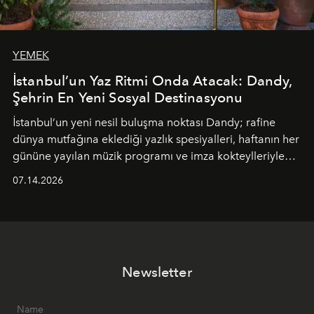
YEMEK
İstanbul’un Yaz Ritmi Onda Atacak: Dandy,
Şehrin En Yeni Sosyal Destinasyonu
İstanbul’un yeni nesil buluşma noktası
Dandy
; rafine
dünya mutfağına eklediği yazlık spesiyalleri, haftanın her
gününe yayılan müzik programı ve imza kokteylleriyle
yaz akşamlarını stil sahibi bir şehir ritüeline
07.14.2026
dönüştürüyor. Şehrin kozmopolit enerjisini "zahmetsiz
lüks" anlayışıyla buluşturan mekan; gurme lezzetleri, iyi
müziği ve açık havadaki özel puro alanını tek bir çatı
altında sunuyor.
Newsletter