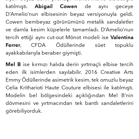
katılmıştı.
Abigail Cowen
de aynı geceye
D’Amelio’nun elbisesinin beyaz versiyonuyla geldi.
Cowen bembeyaz görünümünü metalik sandaletler
ve damla kesim küpelerle tamamladı. D’Amelio’nun
tercih ettiği aynı cut-out Mônot modeli ise
Valentina
Ferrer
, CFDA Ödüllerinde süet topuklu
ayakkabılarıyla beraber giymişti.
Mel B
ise kırmızı halıda derin yırtmaçlı elbise tercih
eden ilk isimlerden sayılabilir. 2016 Creative Arts
Emmy Ödüllerinde asimetrik kesim, tek omuzlu beyaz
Celia Kritharioti Haute Couture elbisesi ile katılmıştı.
Modelin bel bölgesindeki açıklığından Mel B’nin
dövmesini ve yırtmacından tek bantlı sandaletlerini
görebiliyorduk.