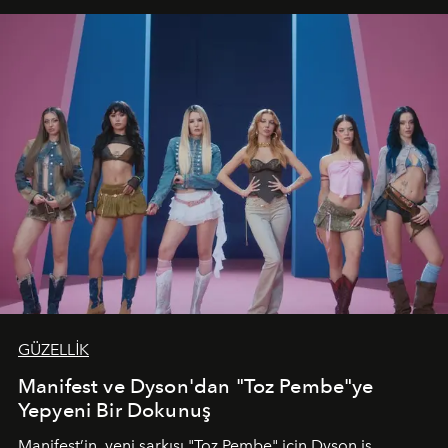
GÜZELLİK
Manifest ve Dyson'dan "Toz Pembe"ye
Yepyeni Bir Dokunuş
Manifest’in, yeni şarkısı "Toz Pembe" için Dyson iş