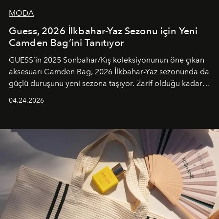
MODA
Guess, 2026 İlkbahar-Yaz Sezonu için Yeni
Camden Bag’ini Tanıtıyor
GUESS’in 2025 Sonbahar/Kış koleksiyonunun öne çıkan
aksesuarı Camden Bag, 2026 İlkbahar-Yaz sezonunda da
güçlü duruşunu yeni sezona taşıyor. Zarif olduğu kadar
güçlü ve özgüvenli kadınlar için tasarlanan Camden Bag,
04.24.2026
cazibenin, özgünlüğün ve modern bohem tavrın güçlü
bir ifadesi olarak öne çıkıyor.