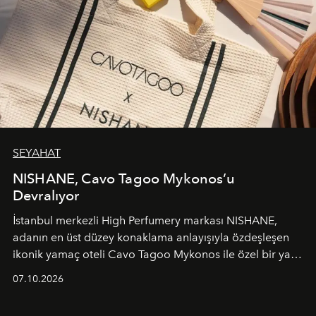
SEYAHAT
NISHANE, Cavo Tagoo Mykonos’u
Devralıyor
İstanbul merkezli High Perfumery markası NISHANE,
adanın en üst düzey konaklama anlayışıyla özdeşleşen
ikonik yamaç oteli Cavo Tagoo Mykonos ile özel bir yaz
iş birliğini hayata geçirdi. 25 Haziran 2026 itibarıyla
07.10.2026
başlayan bu özel aktivasyon, NISHANE’nin koku evrenini
Akdeniz’in en prestijli destinasyonlarından biriyle