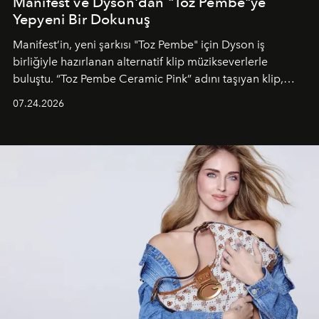
Manifest ve Dyson'dan "Toz Pembe"ye
Yepyeni Bir Dokunuş
Manifest’in, yeni şarkısı "Toz Pembe" için Dyson iş
birliğiyle hazırlanan alternatif klip müzikseverlerle
buluştu. “Toz Pembe Ceramic Pink” adını taşıyan klip,
grubun enerjisini yansıtan renkli atmosferi, hareketli
07.24.2026
dans koreografileri ve güçlü stil dünyasıyla dikkat
çekerken, saç tasarımları da görsel anlatımın en önemli
unsurlarından biri olarak öne çıkıyor.