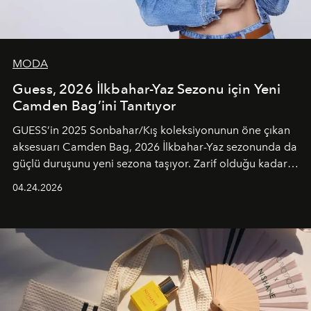
MODA
Guess, 2026 İlkbahar-Yaz Sezonu için Yeni
Camden Bag’ini Tanıtıyor
GUESS’in 2025 Sonbahar/Kış koleksiyonunun öne çıkan
aksesuarı Camden Bag, 2026 İlkbahar-Yaz sezonunda da
güçlü duruşunu yeni sezona taşıyor. Zarif olduğu kadar
güçlü ve özgüvenli kadınlar için tasarlanan Camden Bag,
04.24.2026
cazibenin, özgünlüğün ve modern bohem tavrın güçlü
bir ifadesi olarak öne çıkıyor.