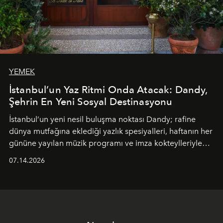
YEMEK
İstanbul’un Yaz Ritmi Onda Atacak: Dandy,
Şehrin En Yeni Sosyal Destinasyonu
İstanbul’un yeni nesil buluşma noktası
Dandy
; rafine
dünya mutfağına eklediği yazlık spesiyalleri, haftanın her
gününe yayılan müzik programı ve imza kokteylleriyle
yaz akşamlarını stil sahibi bir şehir ritüeline
07.14.2026
dönüştürüyor. Şehrin kozmopolit enerjisini "zahmetsiz
lüks" anlayışıyla buluşturan mekan; gurme lezzetleri, iyi
müziği ve açık havadaki özel puro alanını tek bir çatı
altında sunuyor.