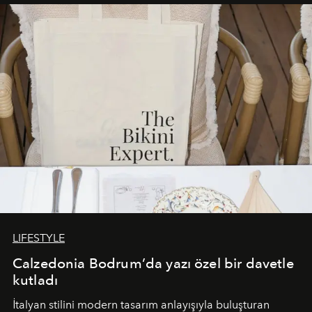
buluşturarak markanın Cavo Tagoo’daki varlığını
sürükleyici ve mevsime özel bir deneyime dönüştürüyor.
LIFESTYLE
Calzedonia Bodrum’da yazı özel bir davetle
kutladı
İtalyan stilini modern tasarım anlayışıyla buluşturan