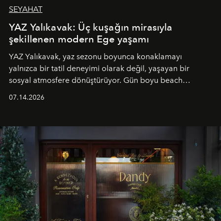
SEYAHAT
YAZ Yalıkavak: Üç kuşağın mirasıyla
şekillenen modern Ege yaşamı
YAZ Yalıkavak, yaz sezonu boyunca konaklamayı
yalnızca bir tatil deneyimi olarak değil, yaşayan bir
sosyal atmosfere dönüştürüyor. Gün boyu beach
alanında DJ performansları ve canlı müzik eşliğinde
07.14.2026
Ege’nin ritmi hissedilirken, akşamları ise Anadolu
mutfağını modern dokunuşlarla müzikle buluşturan
tematik gastronomi geceleri misafirlerle buluşuyor.
Paylaşıma, lezzete ve müziğe odaklanan bu özel
akşamlar, YAZ’ın sade lüks anlayışını gün batımından
geceye taşıyarak her hafta farklı bir deneyim sunuyor.