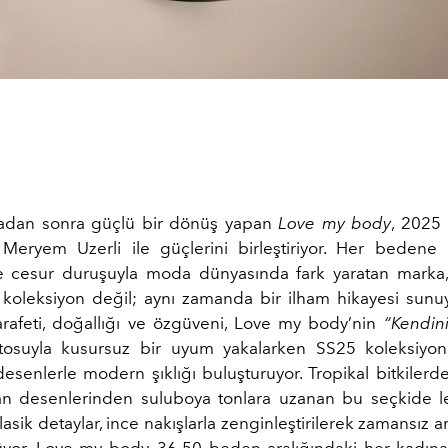
radan sonra güçlü bir dönüş yapan
Love my body
, 2025 
eryem Uzerli ile güçlerini birleştiriyor. Her bedene
e cesur duruşuyla moda dünyasında fark yaratan marka, i
r koleksiyon değil; aynı zamanda bir ilham hikayesi sunu
zarafeti, doğallığı ve özgüveni, Love my body’nin
“Kendini
osuyla kusursuz bir uyum yakalarken S
S25 koleksiyo
esenlerle modern şıklığı buluşturuyor. Tropikal bitkilerd
an desenlerinden suluboya tonlara uzanan bu seçkide 
lasik detaylar, ince nakışlarla zenginleştirilerek zamansız 
üyor.
Love my body, 36-50 beden aralığındaki her kadın