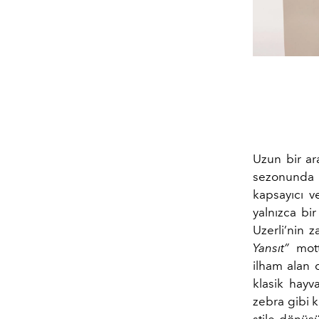
Uzun bir a
sezonunda M
kapsayıcı v
yalnızca bi
Uzerli’nin 
Yansıt”
mott
ilham alan d
klasik hayv
zebra gibi k
stile dönüş