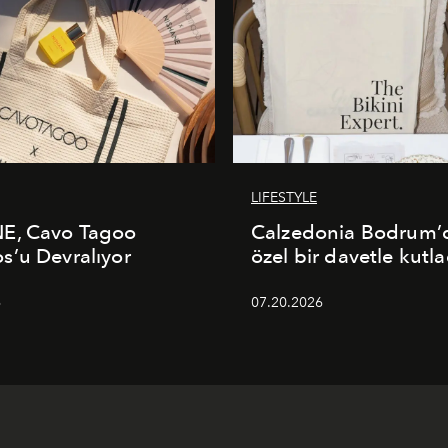
LIFESTYLE
E, Cavo Tagoo
Calzedonia Bodrum’d
’u Devralıyor
özel bir davetle kutla
6
07.20.2026