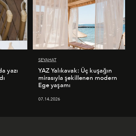
SEYAHAT
a yazı
YAZ Yalıkavak: Üç kuşağın
dı
mirasıyla şekillenen modern
Ege yaşamı
07.14.2026