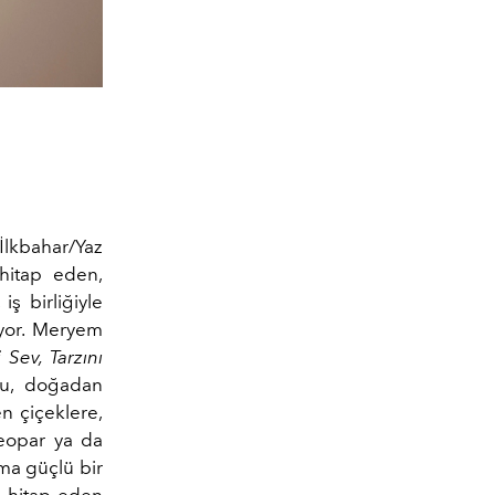
İlkbahar/Yaz
 hitap eden,
ş birliğiyle
yor.
Meryem
 Sev, Tarzını
nu, doğadan
en çiçeklere,
leopar ya da
ama güçlü bir
a hitap eden