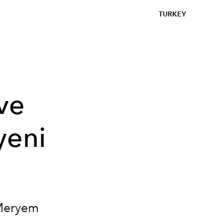
TURKEY
ve
yeni
 Meryem