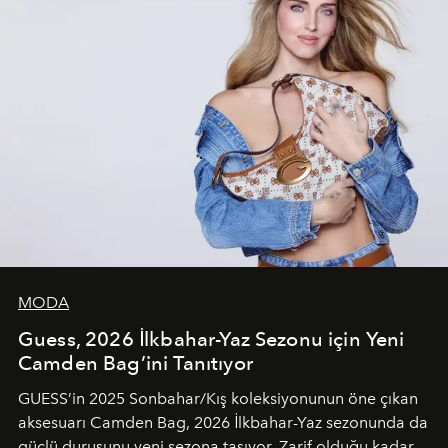
MODA
Guess, 2026 İlkbahar-Yaz Sezonu için Yeni
Camden Bag’ini Tanıtıyor
GUESS’in 2025 Sonbahar/Kış koleksiyonunun öne çıkan
aksesuarı Camden Bag, 2026 İlkbahar-Yaz sezonunda da
güçlü duruşunu yeni sezona taşıyor. Zarif olduğu kadar