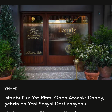
tematik gastronomi geceleri misafirlerle buluşuyor.
Paylaşıma, lezzete ve müziğe odaklanan bu özel
akşamlar, YAZ’ın sade lüks anlayışını gün batımından
geceye taşıyarak her hafta farklı bir deneyim sunuyor.
YEMEK
İstanbul’un Yaz Ritmi Onda Atacak: Dandy,
Şehrin En Yeni Sosyal Destinasyonu