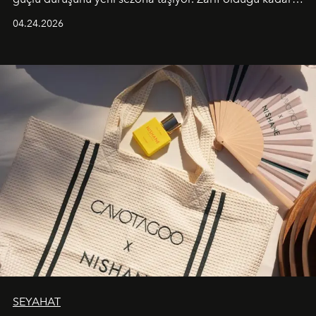
güçlü ve özgüvenli kadınlar için tasarlanan Camden Bag,
04.24.2026
cazibenin, özgünlüğün ve modern bohem tavrın güçlü
bir ifadesi olarak öne çıkıyor.
SEYAHAT