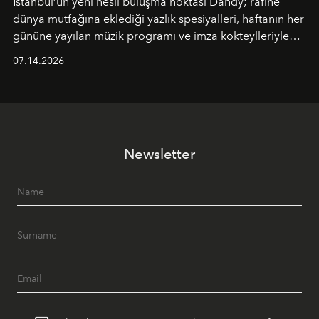
İstanbul’un yeni nesil buluşma noktası
Dandy
; rafine
dünya mutfağına eklediği yazlık spesiyalleri, haftanın her
gününe yayılan müzik programı ve imza kokteylleriyle
yaz akşamlarını stil sahibi bir şehir ritüeline
07.14.2026
dönüştürüyor. Şehrin kozmopolit enerjisini "zahmetsiz
lüks" anlayışıyla buluşturan mekan; gurme lezzetleri, iyi
müziği ve açık havadaki özel puro alanını tek bir çatı
altında sunuyor.
Newsletter