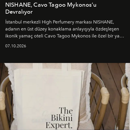
NISHANE, Cavo Tagoo Mykonos’u
Devralıyor
İstanbul merkezli High Perfumery markası NISHANE,
adanın en üst düzey konaklama anlayışıyla özdeşleşen
ikonik yamaç oteli Cavo Tagoo Mykonos ile özel bir yaz
iş birliğini hayata geçirdi. 25 Haziran 2026 itibarıyla
07.10.2026
başlayan bu özel aktivasyon, NISHANE’nin koku evrenini
Akdeniz’in en prestijli destinasyonlarından biriyle
buluşturarak markanın Cavo Tagoo’daki varlığını
sürükleyici ve mevsime özel bir deneyime dönüştürüyor.