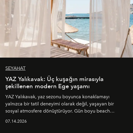
SEYAHAT
YAZ Yalıkavak: Üç kuşağın mirasıyla
şekillenen modern Ege yaşamı
YAZ Yalıkavak, yaz sezonu boyunca konaklamayı
yalnızca bir tatil deneyimi olarak değil, yaşayan bir
sosyal atmosfere dönüştürüyor. Gün boyu beach
alanında DJ performansları ve canlı müzik eşliğinde
07.14.2026
Ege’nin ritmi hissedilirken, akşamları ise Anadolu
mutfağını modern dokunuşlarla müzikle buluşturan