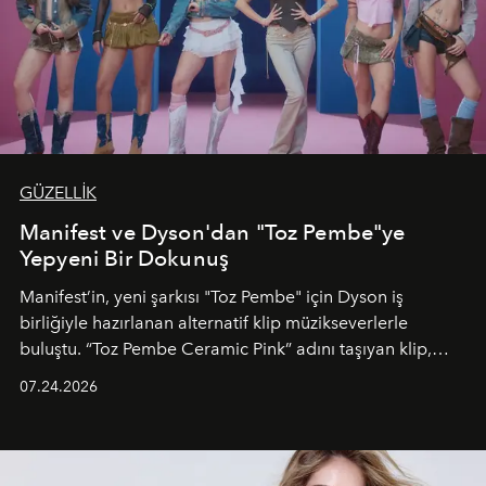
GÜZELLİK
Manifest ve Dyson'dan "Toz Pembe"ye
Yepyeni Bir Dokunuş
Manifest’in, yeni şarkısı "Toz Pembe" için Dyson iş
birliğiyle hazırlanan alternatif klip müzikseverlerle
buluştu. “Toz Pembe Ceramic Pink” adını taşıyan klip,
grubun enerjisini yansıtan renkli atmosferi, hareketli
07.24.2026
dans koreografileri ve güçlü stil dünyasıyla dikkat
çekerken, saç tasarımları da görsel anlatımın en önemli
unsurlarından biri olarak öne çıkıyor.