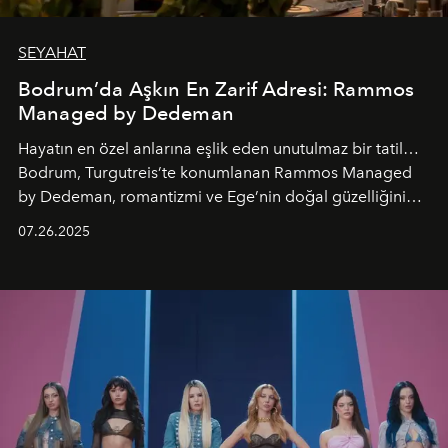
SEYAHAT
Bodrum’da Aşkın En Zarif Adresi: Rammos
Managed by Dedeman
Hayatın en özel anlarına eşlik eden unutulmaz bir tatil…
Bodrum, Turgutreis’te konumlanan Rammos Managed
by Dedeman, romantizmi ve Ege’nin doğal güzelliğini
aynı atmosferde buluşturarak balayı çiftlerinden özel
07.26.2025
kutlamalar planlayan misafirlere benzersiz bir deneyim
vadediyor.