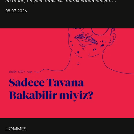
en rafine, en yalın temsilcisi olarak konumlanıyor.
Kusursuz malzeme kalitesini yüksek zanaatkarlıkla
08.07.2026
birleştiren marka; modern mimarinin sınırlarını zorlayan
en yeni seçkisiyle bu imza felsefesini mekanlara taşıyor.
HOMMES