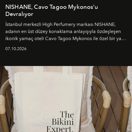
NISHANE, Cavo Tagoo Mykonos’u
Devralıyor
İstanbul merkezli High Perfumery markası NISHANE,
adanın en üst düzey konaklama anlayışıyla özdeşleşen
ikonik yamaç oteli Cavo Tagoo Mykonos ile özel bir yaz
iş birliğini hayata geçirdi. 25 Haziran 2026 itibarıyla
07.10.2026
başlayan bu özel aktivasyon, NISHANE’nin koku evrenini
Akdeniz’in en prestijli destinasyonlarından biriyle
buluşturarak markanın Cavo Tagoo’daki varlığını
sürükleyici ve mevsime özel bir deneyime dönüştürüyor.