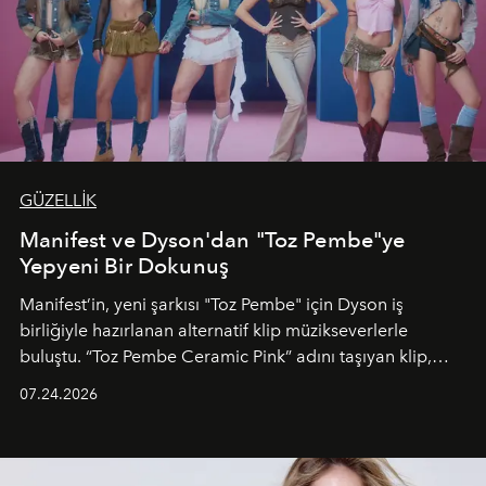
GÜZELLİK
Manifest ve Dyson'dan "Toz Pembe"ye
Yepyeni Bir Dokunuş
Manifest’in, yeni şarkısı "Toz Pembe" için Dyson iş
birliğiyle hazırlanan alternatif klip müzikseverlerle
buluştu. “Toz Pembe Ceramic Pink” adını taşıyan klip,
grubun enerjisini yansıtan renkli atmosferi, hareketli
07.24.2026
dans koreografileri ve güçlü stil dünyasıyla dikkat
çekerken, saç tasarımları da görsel anlatımın en önemli
unsurlarından biri olarak öne çıkıyor.