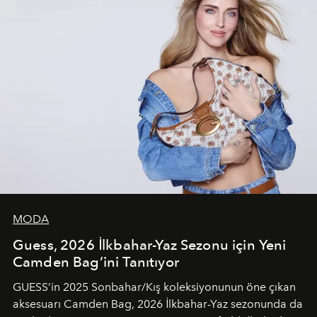
MODA
Guess, 2026 İlkbahar-Yaz Sezonu için Yeni
Camden Bag’ini Tanıtıyor
GUESS’in 2025 Sonbahar/Kış koleksiyonunun öne çıkan
aksesuarı Camden Bag, 2026 İlkbahar-Yaz sezonunda da