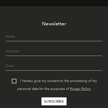
mutfağını modern dokunuşlarla müzikle buluşturan
tematik gastronomi geceleri misafirlerle buluşuyor.
Paylaşıma, lezzete ve müziğe odaklanan bu özel
akşamlar, YAZ’ın sade lüks anlayışını gün batımından
Newsletter
geceye taşıyarak her hafta farklı bir deneyim sunuyor.
I hereby give my consent to the processing of my
personal data for the purposes of
Privacy Policy