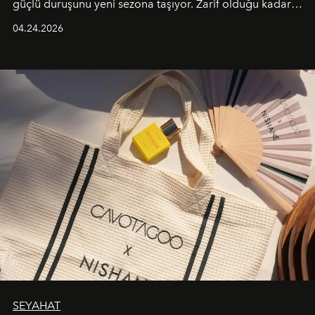
güçlü duruşunu yeni sezona taşıyor. Zarif olduğu kadar
güçlü ve özgüvenli kadınlar için tasarlanan Camden Bag,
04.24.2026
cazibenin, özgünlüğün ve modern bohem tavrın güçlü
bir ifadesi olarak öne çıkıyor.
SEYAHAT