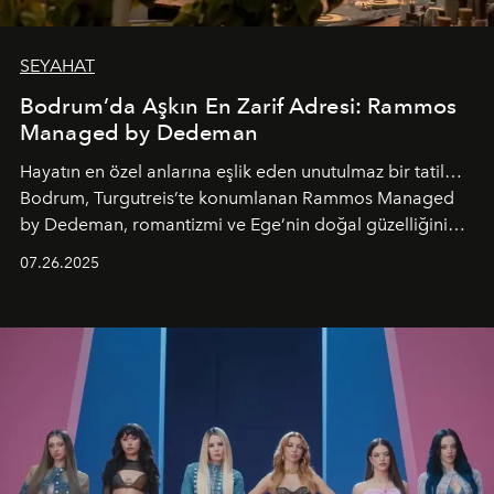
SEYAHAT
Bodrum’da Aşkın En Zarif Adresi: Rammos
Managed by Dedeman
Hayatın en özel anlarına eşlik eden unutulmaz bir tatil…
Bodrum, Turgutreis’te konumlanan Rammos Managed
by Dedeman, romantizmi ve Ege’nin doğal güzelliğini
aynı atmosferde buluşturarak balayı çiftlerinden özel
07.26.2025
kutlamalar planlayan misafirlere benzersiz bir deneyim
vadediyor.