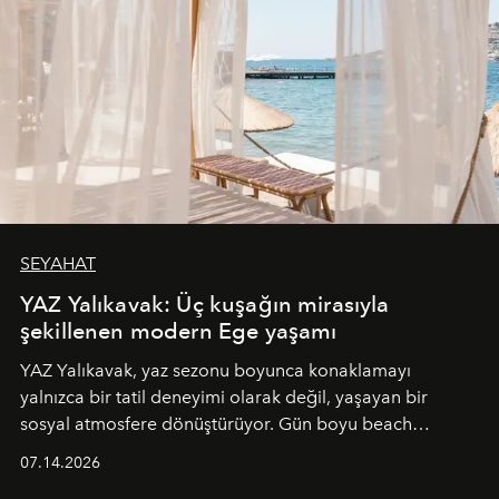
SEYAHAT
YAZ Yalıkavak: Üç kuşağın mirasıyla
şekillenen modern Ege yaşamı
YAZ Yalıkavak, yaz sezonu boyunca konaklamayı
yalnızca bir tatil deneyimi olarak değil, yaşayan bir
sosyal atmosfere dönüştürüyor. Gün boyu beach
alanında DJ performansları ve canlı müzik eşliğinde
07.14.2026
Ege’nin ritmi hissedilirken, akşamları ise Anadolu